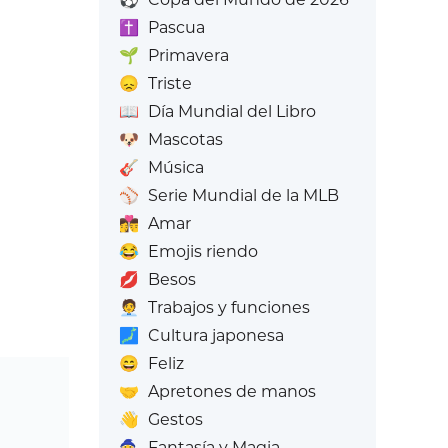
✝️
Pascua
🌱
Primavera
😞
Triste
📖
Día Mundial del Libro
🐶
Mascotas
🎸
Música
⚾
Serie Mundial de la MLB
👩‍❤️‍💋‍👨
Amar
😂
Emojis riendo
💋
Besos
🧑‍💼
Trabajos y funciones
🗾
Cultura japonesa
😄
Feliz
🤝
Apretones de manos
👋
Gestos
🧙
Fantasía y Magia