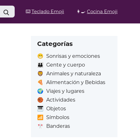
⌨️
Teclado Emoji
👩‍🍳
Cocina Emoji
Categorías
😁
Sonrisas y emociones
👪
Gente y cuerpo
🦁
Animales y naturaleza
🍕
Alimentación y Bebidas
🌍
Viajes y lugares
🏀
Actividades
🎹
Objetos
📶
Símbolos
🎌
Banderas