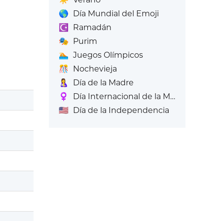
🌎
Día Mundial del Emoji
☪️
Ramadán
🎭
Purim
🏊
Juegos Olímpicos
🎊
Nochevieja
🤱
Día de la Madre
♀️
Día Internacional de la Mujer
🇺🇸
Día de la Independencia