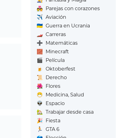
💑
Parejas con corazones
✈️
Aviación
🇺🇦
Guerra en Ucrania
🏎️
Carreras
➕
Matemáticas
🧱
Minecraft
🎬
Película
🍺
Oktoberfest
📜
Derecho
🌺
Flores
😷
Medicina, Salud
👽
Espacio
🏡
Trabajar desde casa
🎉
Fiesta
🏃
GTA 6
🗳️
Elección