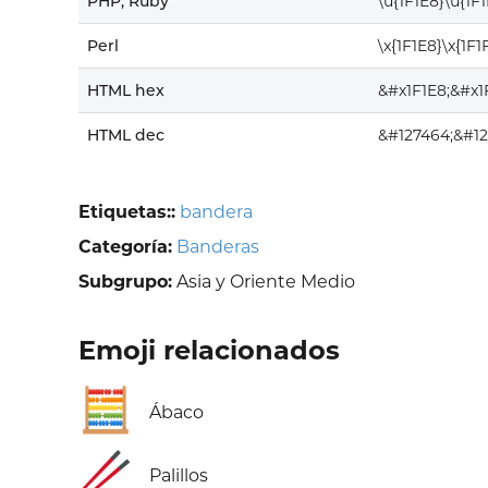
PHP, Ruby
\u{1F1E8}\u{1F1
Perl
\x{1F1E8}\x{1F1
HTML hex
&#x1F1E8;&#x1
HTML dec
&#127464;&#12
Etiquetas::
bandera
Categoría:
Banderas
Subgrupo:
Asia y Oriente Medio
Emoji relacionados
🧮
Ábaco
🥢
Palillos