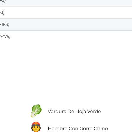
F3}
F3}
F1F3;
7475;
🥬
Verdura De Hoja Verde
👲
Hombre Con Gorro Chino