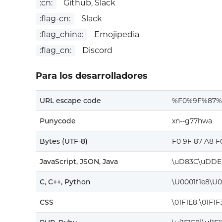
:cn:
Github, Slack
:flag-cn:
Slack
:flag_china:
Emojipedia
:flag_cn:
Discord
Para los desarrolladores
URL escape code
%F0%9F%87%
Punycode
xn--g77hwa
Bytes (UTF-8)
F0 9F 87 A8 F
JavaScript, JSON, Java
\uD83C\uDDE
C, C++, Python
\U0001f1e8\U0
CSS
\01F1E8 \01F1F