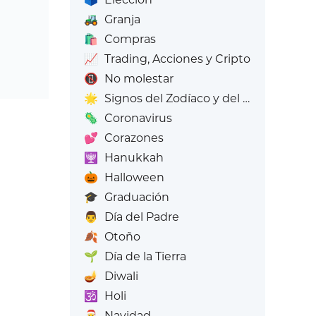
🚜
Granja
🛍️
Compras
📈
Trading, Acciones y Cripto
📵
No molestar
🌟
Signos del Zodíaco y del Zodíaco
🦠
Coronavirus
💕
Corazones
🕎
Hanukkah
🎃
Halloween
🎓
Graduación
👨
Día del Padre
🍂
Otoño
🌱
Día de la Tierra
🪔
Diwali
🕉️
Holi
🎅
Navidad