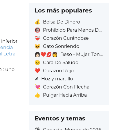
Los más populares
💰
Bolsa De Dinero
🔞
Prohibido Para Menos De 18 Años
❤️‍🩹
Corazón Curándose
inferior
😺
Gato Sonriendo
encia
l Letra
👩🏻‍❤️‍💋‍👩
Beso - Mujer: Tono de piel claro, Mujer: Sin Tono de Piel
🫡
Cara De Saludo
⭐ : uno
❤️
Corazón Rojo
☭
Hoz y martillo
💘
Corazón Con Flecha
👍
Pulgar Hacia Arriba
Eventos y temas
⚽
Copa del Mundo de 2026