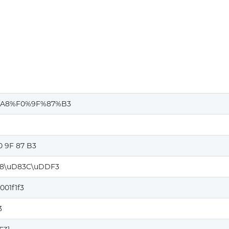
A8%F0%9F%87%B3
0 9F 87 B3
8\uD83C\uDDF3
001f1f3
3