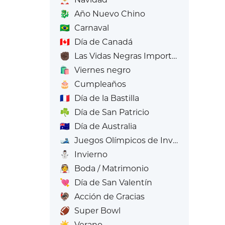
🐉
Año Nuevo Chino
🇧🇷
Carnaval
🇨🇦
Día de Canadá
✊🏿
Las Vidas Negras Importan
🛍️
Viernes negro
🎂
Cumpleaños
🇫🇷
Día de la Bastilla
☘️
Día de San Patricio
🇦🇺
Día de Australia
🎿
Juegos Olímpicos de Invierno
⛄
Invierno
👰
Boda / Matrimonio
💘
Día de San Valentín
🦃
Acción de Gracias
🏈
Super Bowl
☀️
Verano