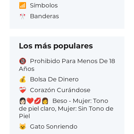
Símbolos
📶
Banderas
🎌
Los más populares
Prohibido Para Menos De 18
🔞
Años
Bolsa De Dinero
💰
Corazón Curándose
❤️‍🩹
Beso - Mujer: Tono
👩🏻‍❤️‍💋‍👩
de piel claro, Mujer: Sin Tono de
Piel
Gato Sonriendo
😺