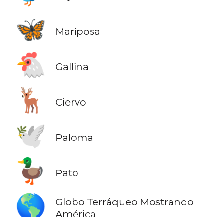
🦋
Mariposa
🐔
Gallina
🦌
Ciervo
🕊️
Paloma
🦆
Pato
🌎
Globo Terráqueo Mostrando
América