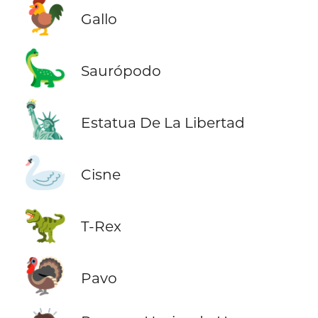
🐓
Gallo
🦕
Saurópodo
🗽
Estatua De La Libertad
🦢
Cisne
🦖
T-Rex
🦃
Pavo