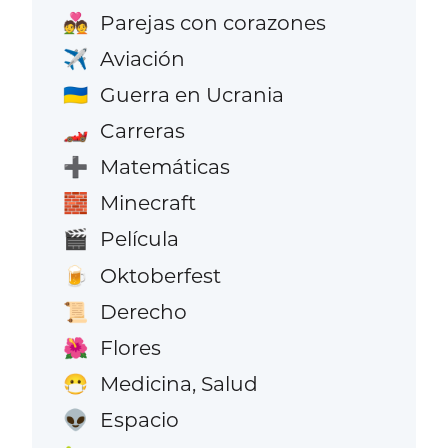
Parejas con corazones
💑
Aviación
✈️
Guerra en Ucrania
🇺🇦
Carreras
🏎️
Matemáticas
➕
Minecraft
🧱
Película
🎬
Oktoberfest
🍺
Derecho
📜
Flores
🌺
Medicina, Salud
😷
Espacio
👽