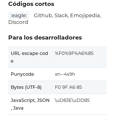
Códigos cortos
:eagle:
Github, Slack, Emojipedia,
Discord
Para los desarrolladores
URL escape cod
%F0%9F%A6%85
e
Punycode
xn--4s9h
Bytes (UTF-8)
F0 9F A6 85
JavaScript, JSON
\uD83E\uDD85
, Java