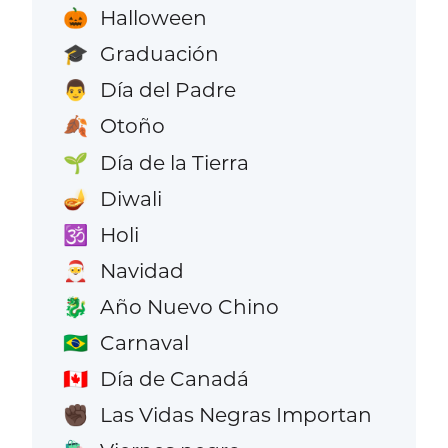
Halloween
🎃
Graduación
🎓
Día del Padre
👨
Otoño
🍂
Día de la Tierra
🌱
Diwali
🪔
Holi
🕉️
Navidad
🎅
Año Nuevo Chino
🐉
Carnaval
🇧🇷
Día de Canadá
🇨🇦
Las Vidas Negras Importan
✊🏿