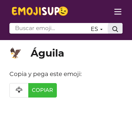
ES
Águila
🦅
Copia y pega este emoji:
🦅
COPIAR