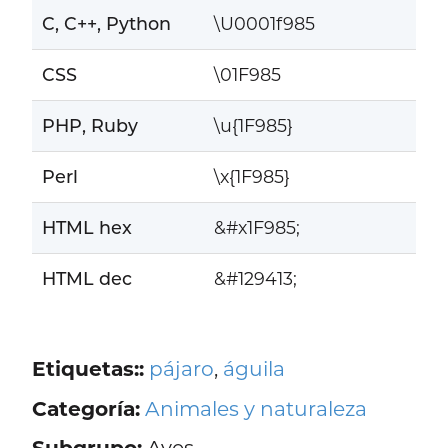
C, C++, Python
\U0001f985
CSS
\01F985
PHP, Ruby
\u{1F985}
Perl
\x{1F985}
HTML hex
&#x1F985;
HTML dec
&#129413;
Etiquetas::
pájaro
,
águila
Categoría:
Animales y naturaleza
Subgrupo:
Aves