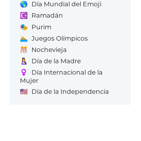
Día Mundial del Emoji
🌎
Ramadán
☪️
Purim
🎭
Juegos Olímpicos
🏊
Nochevieja
🎊
Día de la Madre
🤱
Día Internacional de la
♀️
Mujer
Día de la Independencia
🇺🇸