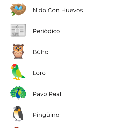
🪺
Nido Con Huevos
📰
Periódico
🦉
Búho
🦜
Loro
🦚
Pavo Real
🐧
Pingüino