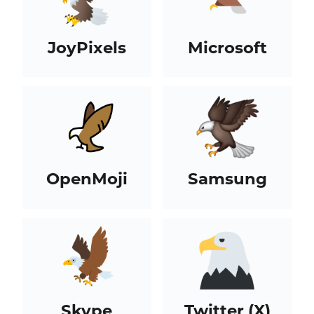
JoyPixels
Microsoft
OpenMoji
Samsung
Skype
Twitter (X)