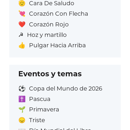
Cara De Saludo
🫡
Corazón Con Flecha
💘
Corazón Rojo
❤️
Hoz y martillo
☭
Pulgar Hacia Arriba
👍
Eventos y temas
Copa del Mundo de 2026
⚽
Pascua
✝️
Primavera
🌱
Triste
😞