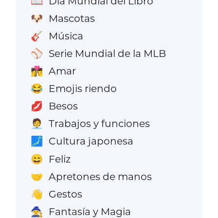
Día Mundial del Libro
📖
Mascotas
🐶
Música
🎸
Serie Mundial de la MLB
⚾
Amar
👩‍❤️‍💋‍👨
Emojis riendo
😂
Besos
💋
Trabajos y funciones
🧑‍💼
Cultura japonesa
🗾
Feliz
😄
Apretones de manos
🤝
Gestos
👋
Fantasía y Magia
🧙