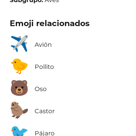
Emoji relacionados
✈️
Avión
🐤
Pollito
🐻
Oso
🦫
Castor
🐦
Pájaro