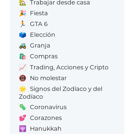
Trabajar desde casa
🏡
Fiesta
🎉
GTA 6
🏃
Elección
🗳️
Granja
🚜
Compras
🛍️
Trading, Acciones y Cripto
📈
No molestar
📵
Signos del Zodíaco y del
🌟
Zodíaco
Coronavirus
🦠
Corazones
💕
Hanukkah
🕎