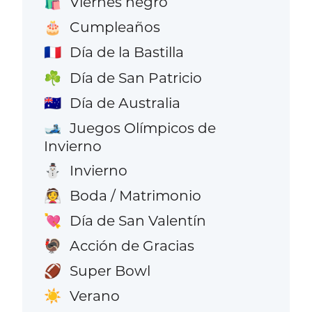
Viernes negro
🛍️
Cumpleaños
🎂
Día de la Bastilla
🇫🇷
Día de San Patricio
☘️
Día de Australia
🇦🇺
Juegos Olímpicos de
🎿
Invierno
Invierno
⛄
Boda / Matrimonio
👰
Día de San Valentín
💘
Acción de Gracias
🦃
Super Bowl
🏈
Verano
☀️