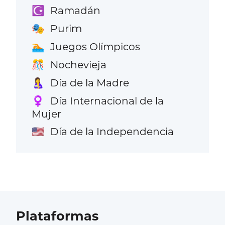
Ramadán
☪️
Purim
🎭
Juegos Olímpicos
🏊
Nochevieja
🎊
Día de la Madre
🤱
Día Internacional de la
♀️
Mujer
Día de la Independencia
🇺🇸
Plataformas