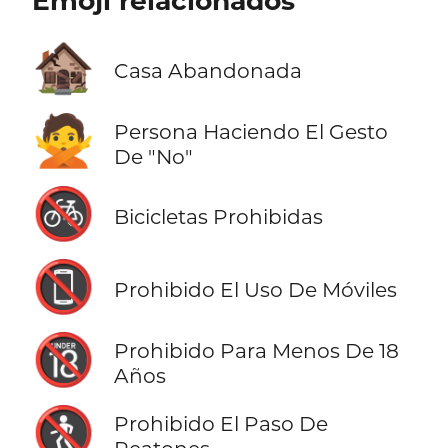
Emoji relacionados
🏚️
Casa Abandonada
🙅
Persona Haciendo El Gesto
De "No"
🚳
Bicicletas Prohibidas
📵
Prohibido El Uso De Móviles
🔞
Prohibido Para Menos De 18
Años
🚷
Prohibido El Paso De