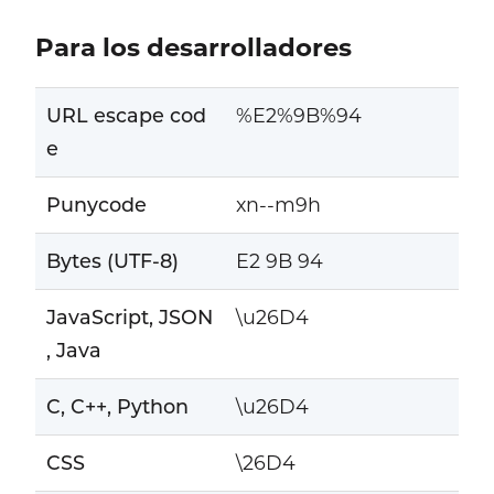
Para los desarrolladores
URL escape cod
%E2%9B%94
e
Punycode
xn--m9h
Bytes (UTF-8)
E2 9B 94
JavaScript, JSON
\u26D4
, Java
C, C++, Python
\u26D4
CSS
\26D4