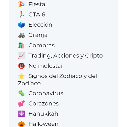
Fiesta
🎉
GTA 6
🏃
Elección
🗳️
Granja
🚜
Compras
🛍️
Trading, Acciones y Cripto
📈
No molestar
📵
Signos del Zodíaco y del
🌟
Zodíaco
Coronavirus
🦠
Corazones
💕
Hanukkah
🕎
Halloween
🎃