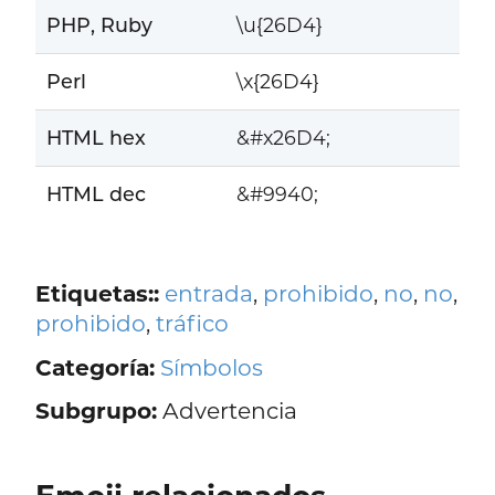
PHP, Ruby
\u{26D4}
Perl
\x{26D4}
HTML hex
&#x26D4;
HTML dec
&#9940;
Etiquetas::
entrada
,
prohibido
,
no
,
no
,
prohibido
,
tráfico
Categoría:
Símbolos
Subgrupo:
Advertencia