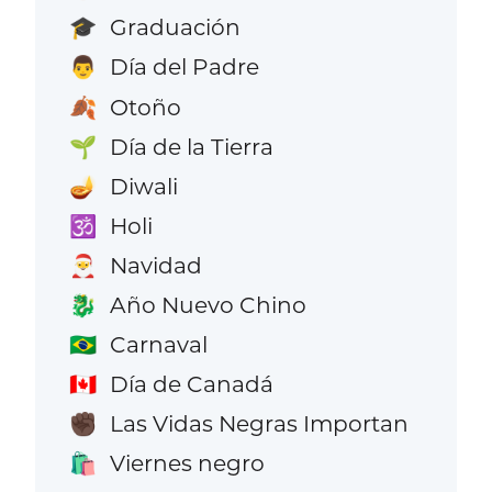
Graduación
🎓
Día del Padre
👨
Otoño
🍂
Día de la Tierra
🌱
Diwali
🪔
Holi
🕉️
Navidad
🎅
Año Nuevo Chino
🐉
Carnaval
🇧🇷
Día de Canadá
🇨🇦
Las Vidas Negras Importan
✊🏿
Viernes negro
🛍️