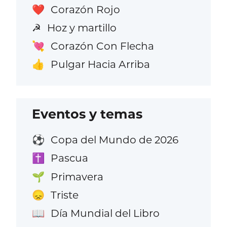
Corazón Rojo
❤️
Hoz y martillo
☭
Corazón Con Flecha
💘
Pulgar Hacia Arriba
👍
Eventos y temas
Copa del Mundo de 2026
⚽
Pascua
✝️
Primavera
🌱
Triste
😞
Día Mundial del Libro
📖