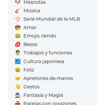
Mascotas
🐶
Música
🎸
Serie Mundial de la MLB
⚾
Amar
👩‍❤️‍💋‍👨
Emojis riendo
😂
Besos
💋
Trabajos y funciones
🧑‍💼
Cultura japonesa
🗾
Feliz
😄
Apretones de manos
🤝
Gestos
👋
Fantasía y Magia
🧙
Parejas con corazones
💑