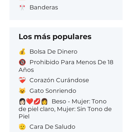
Banderas
🎌
Los más populares
Bolsa De Dinero
💰
Prohibido Para Menos De 18
🔞
Años
Corazón Curándose
❤️‍🩹
Gato Sonriendo
😺
Beso - Mujer: Tono
👩🏻‍❤️‍💋‍👩
de piel claro, Mujer: Sin Tono de
Piel
Cara De Saludo
🫡