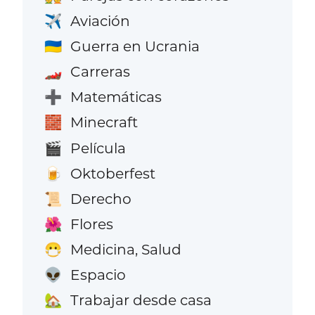
Aviación
✈️
Guerra en Ucrania
🇺🇦
Carreras
🏎️
Matemáticas
➕
Minecraft
🧱
Película
🎬
Oktoberfest
🍺
Derecho
📜
Flores
🌺
Medicina, Salud
😷
Espacio
👽
Trabajar desde casa
🏡