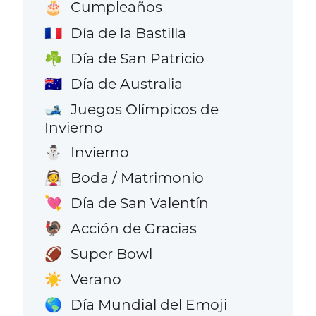
Cumpleaños
🎂
Día de la Bastilla
🇫🇷
Día de San Patricio
☘️
Día de Australia
🇦🇺
Juegos Olímpicos de
🎿
Invierno
Invierno
⛄
Boda / Matrimonio
👰
Día de San Valentín
💘
Acción de Gracias
🦃
Super Bowl
🏈
Verano
☀️
Día Mundial del Emoji
🌎