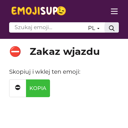
PL
Zakaz wjazdu
⛔
Skopiuj i wklej ten emoji:
⛔
KOPIA