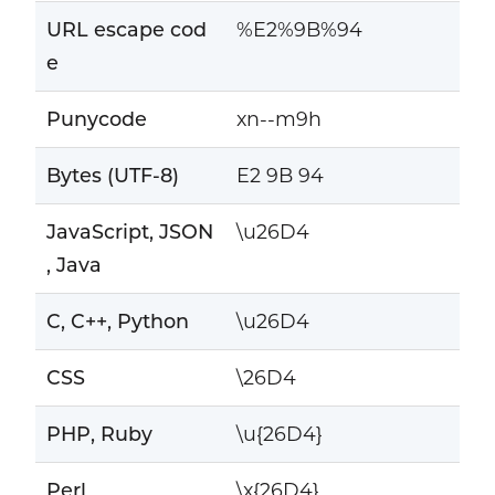
URL escape cod
%E2%9B%94
e
Punycode
xn--m9h
Bytes (UTF-8)
E2 9B 94
JavaScript, JSON
\u26D4
, Java
C, C++, Python
\u26D4
CSS
\26D4
PHP, Ruby
\u{26D4}
Perl
\x{26D4}