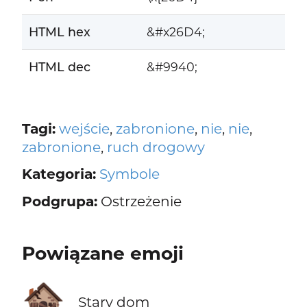
HTML hex
&#x26D4;
HTML dec
&#9940;
Tagi:
wejście
,
zabronione
,
nie
,
nie
,
zabronione
,
ruch drogowy
Kategoria:
Symbole
Podgrupa:
Ostrzeżenie
Powiązane emoji
🏚️
Stary dom