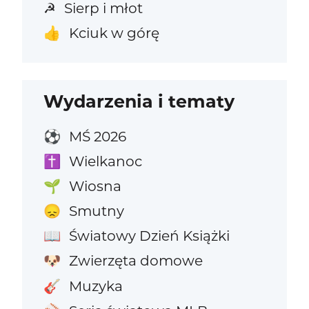
Sierp i młot
☭
Kciuk w górę
👍
Wydarzenia i tematy
MŚ 2026
⚽
Wielkanoc
✝️
Wiosna
🌱
Smutny
😞
Światowy Dzień Książki
📖
Zwierzęta domowe
🐶
Muzyka
🎸