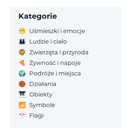
Kategorie
Uśmieszki i emocje
😁
Ludzie i ciało
👪
Zwierzęta i przyroda
🦁
Żywność i napoje
🍕
Podróże i miejsca
🌍
Działania
🏀
Obiekty
🎹
Symbole
📶
Flagi
🎌