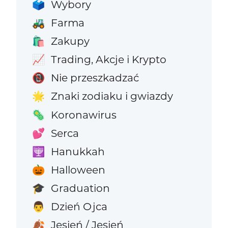
Wybory
🗳️
Farma
🚜
Zakupy
🛍️
Trading, Akcje i Krypto
📈
Nie przeszkadzać
📵
Znaki zodiaku i gwiazdy
🌟
Koronawirus
🦠
Serca
💕
Hanukkah
🕎
Halloween
🎃
Graduation
🎓
Dzień Ojca
👨
Jesień / Jesień
🍂