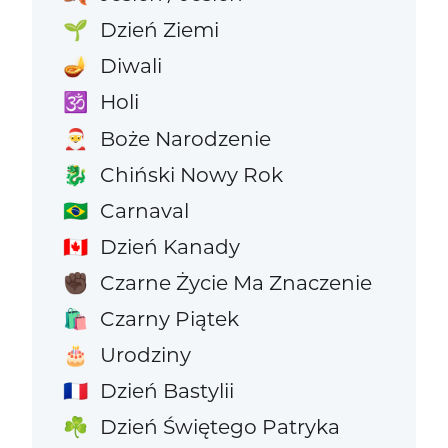
Dzień Ziemi
🌱
Diwali
🪔
Holi
🕉️
Boże Narodzenie
🎅
Chiński Nowy Rok
🐉
Carnaval
🇧🇷
Dzień Kanady
🇨🇦
Czarne Życie Ma Znaczenie
✊🏿
Czarny Piątek
🛍️
Urodziny
🎂
Dzień Bastylii
🇫🇷
Dzień Świętego Patryka
☘️