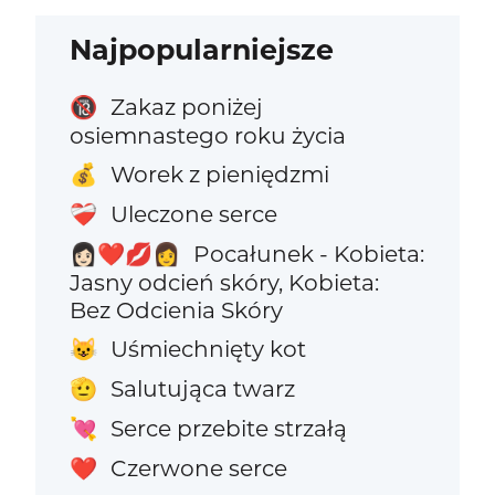
Najpopularniejsze
Zakaz poniżej
🔞
osiemnastego roku życia
Worek z pieniędzmi
💰
Uleczone serce
❤️‍🩹
Pocałunek - Kobieta:
👩🏻‍❤️‍💋‍👩
Jasny odcień skóry, Kobieta:
Bez Odcienia Skóry
Uśmiechnięty kot
😺
Salutująca twarz
🫡
Serce przebite strzałą
💘
Czerwone serce
❤️