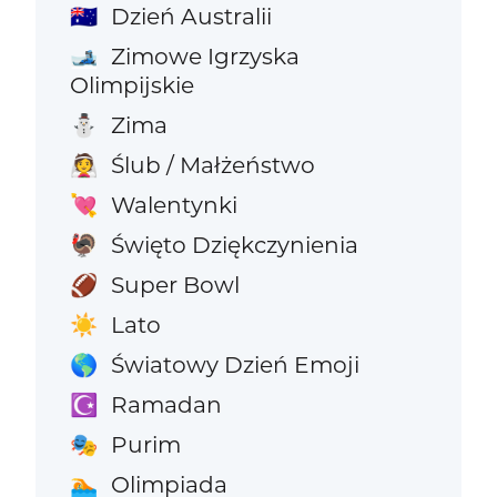
Dzień Australii
🇦🇺
Zimowe Igrzyska
🎿
Olimpijskie
Zima
⛄
Ślub / Małżeństwo
👰
Walentynki
💘
Święto Dziękczynienia
🦃
Super Bowl
🏈
Lato
☀️
Światowy Dzień Emoji
🌎
Ramadan
☪️
Purim
🎭
Olimpiada
🏊