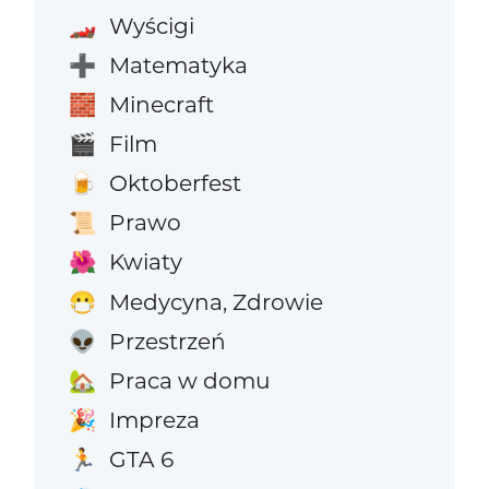
Wyścigi
🏎️
Matematyka
➕
Minecraft
🧱
Film
🎬
Oktoberfest
🍺
Prawo
📜
Kwiaty
🌺
Medycyna, Zdrowie
😷
Przestrzeń
👽
Praca w domu
🏡
Impreza
🎉
GTA 6
🏃