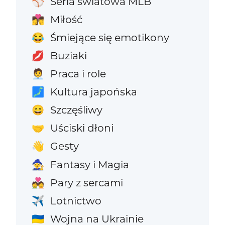
Seria światowa MLB
⚾
Miłość
👩‍❤️‍💋‍👨
Śmiejące się emotikony
😂
Buziaki
💋
Praca i role
🧑‍💼
Kultura japońska
🗾
Szczęśliwy
😄
Uściski dłoni
🤝
Gesty
👋
Fantasy i Magia
🧙
Pary z sercami
💑
Lotnictwo
✈️
Wojna na Ukrainie
🇺🇦