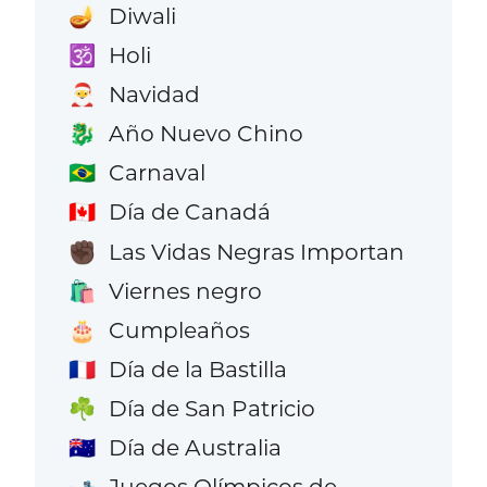
Diwali
🪔
Holi
🕉️
Navidad
🎅
Año Nuevo Chino
🐉
Carnaval
🇧🇷
Día de Canadá
🇨🇦
Las Vidas Negras Importan
✊🏿
Viernes negro
🛍️
Cumpleaños
🎂
Día de la Bastilla
🇫🇷
Día de San Patricio
☘️
Día de Australia
🇦🇺
Juegos Olímpicos de