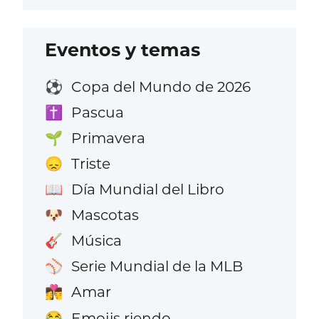
Eventos y temas
Copa del Mundo de 2026
⚽
Pascua
✝️
Primavera
🌱
Triste
😞
Día Mundial del Libro
📖
Mascotas
🐶
Música
🎸
Serie Mundial de la MLB
⚾
Amar
👩‍❤️‍💋‍👨
Emojis riendo
😂