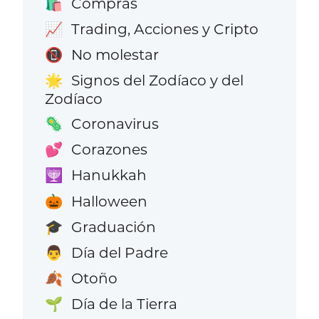
Compras
🛍️
Trading, Acciones y Cripto
📈
No molestar
📵
Signos del Zodíaco y del
🌟
Zodíaco
Coronavirus
🦠
Corazones
💕
Hanukkah
🕎
Halloween
🎃
Graduación
🎓
Día del Padre
👨
Otoño
🍂
Día de la Tierra
🌱