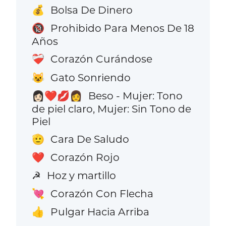
Bolsa De Dinero
💰
Prohibido Para Menos De 18
🔞
Años
Corazón Curándose
❤️‍🩹
Gato Sonriendo
😺
Beso - Mujer: Tono
👩🏻‍❤️‍💋‍👩
de piel claro, Mujer: Sin Tono de
Piel
Cara De Saludo
🫡
Corazón Rojo
❤️
Hoz y martillo
☭
Corazón Con Flecha
💘
Pulgar Hacia Arriba
👍