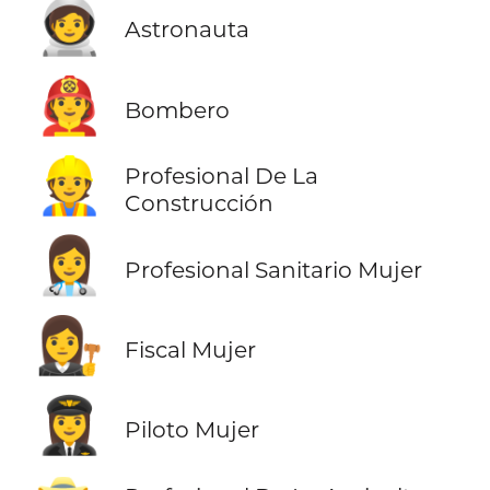
🧑‍🚀
Astronauta
🧑‍🚒
Bombero
👷
Profesional De La
Construcción
👩‍⚕️
Profesional Sanitario Mujer
👩‍⚖️
Fiscal Mujer
👩‍✈️
Piloto Mujer