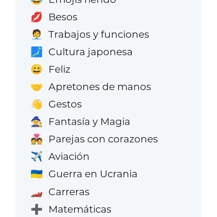
Besos
💋
Trabajos y funciones
🧑‍💼
Cultura japonesa
🗾
Feliz
😄
Apretones de manos
🤝
Gestos
👋
Fantasía y Magia
🧙
Parejas con corazones
💑
Aviación
✈️
Guerra en Ucrania
🇺🇦
Carreras
🏎️
Matemáticas
➕