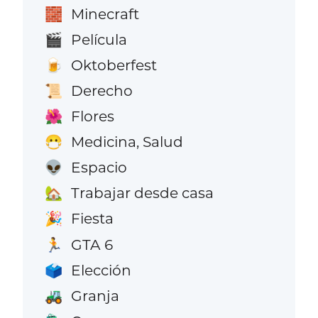
Minecraft
🧱
Película
🎬
Oktoberfest
🍺
Derecho
📜
Flores
🌺
Medicina, Salud
😷
Espacio
👽
Trabajar desde casa
🏡
Fiesta
🎉
GTA 6
🏃
Elección
🗳️
Granja
🚜