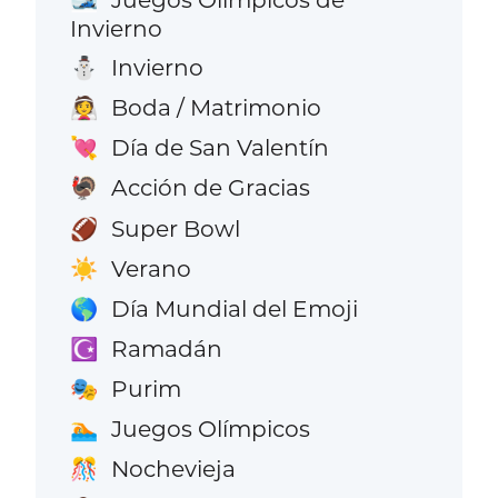
🎿
Invierno
Invierno
⛄
Boda / Matrimonio
👰
Día de San Valentín
💘
Acción de Gracias
🦃
Super Bowl
🏈
Verano
☀️
Día Mundial del Emoji
🌎
Ramadán
☪️
Purim
🎭
Juegos Olímpicos
🏊
Nochevieja
🎊