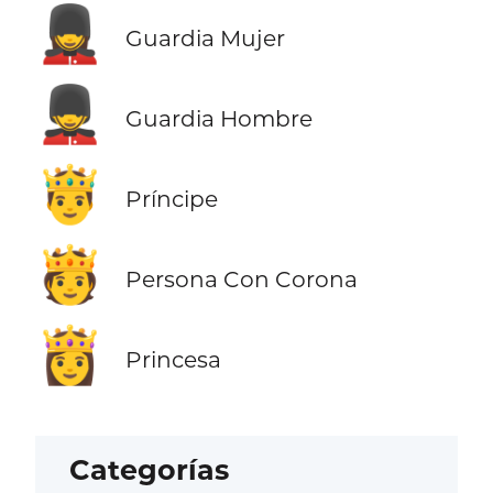
💂‍♀️
Guardia Mujer
💂‍♂️
Guardia Hombre
🤴
Príncipe
🫅
Persona Con Corona
👸
Princesa
Categorías