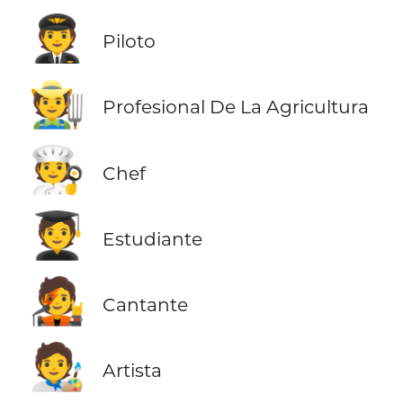
🧑‍✈️
Piloto
🧑‍🌾
Profesional De La Agricultura
🧑‍🍳
Chef
🧑‍🎓
Estudiante
🧑‍🎤
Cantante
🧑‍🎨
Artista