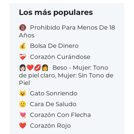
Los más populares
Prohibido Para Menos De 18
🔞
Años
Bolsa De Dinero
💰
Corazón Curándose
❤️‍🩹
Beso - Mujer: Tono
👩🏻‍❤️‍💋‍👩
de piel claro, Mujer: Sin Tono de
Piel
Gato Sonriendo
😺
Cara De Saludo
🫡
Corazón Con Flecha
💘
Corazón Rojo
❤️