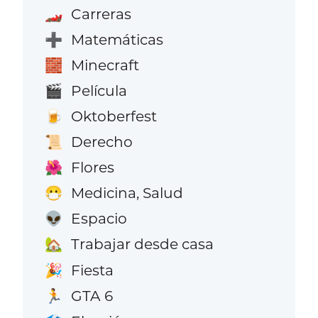
Carreras
🏎️
Matemáticas
➕
Minecraft
🧱
Película
🎬
Oktoberfest
🍺
Derecho
📜
Flores
🌺
Medicina, Salud
😷
Espacio
👽
Trabajar desde casa
🏡
Fiesta
🎉
GTA 6
🏃