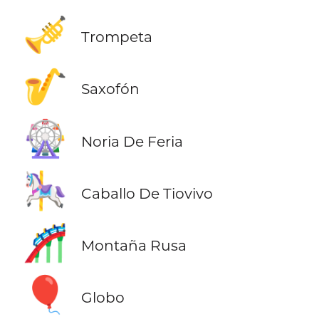
🎺
Trompeta
🎷
Saxofón
🎡
Noria De Feria
🎠
Caballo De Tiovivo
🎢
Montaña Rusa
🎈
Globo