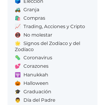
Elección
🗳️
Granja
🚜
Compras
🛍️
Trading, Acciones y Cripto
📈
No molestar
📵
Signos del Zodíaco y del
🌟
Zodíaco
Coronavirus
🦠
Corazones
💕
Hanukkah
🕎
Halloween
🎃
Graduación
🎓
Día del Padre
👨