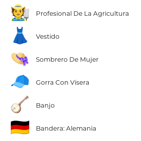
🧑‍🌾
Profesional De La Agricultura
👗
Vestido
👒
Sombrero De Mujer
🧢
Gorra Con Visera
🪕
Banjo
🇩🇪
Bandera: Alemania