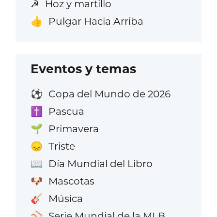
Hoz y martillo
☭
Pulgar Hacia Arriba
👍
Eventos y temas
Copa del Mundo de 2026
⚽
Pascua
✝️
Primavera
🌱
Triste
😞
Día Mundial del Libro
📖
Mascotas
🐶
Música
🎸
Serie Mundial de la MLB
⚾