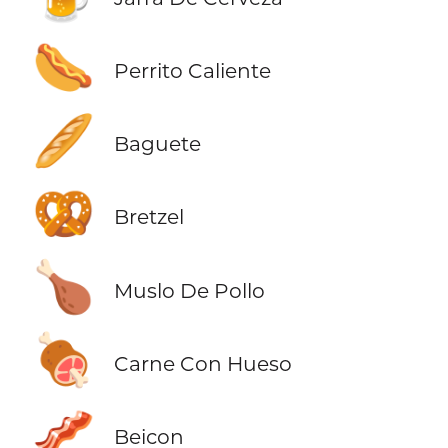
🌭
Perrito Caliente
🥖
Baguete
🥨
Bretzel
🍗
Muslo De Pollo
🍖
Carne Con Hueso
🥓
Beicon