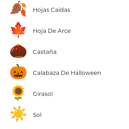
🍂
Hojas Caídas
🍁
Hoja De Arce
🌰
Castaña
🎃
Calabaza De Halloween
🌻
Girasol
☀️
Sol