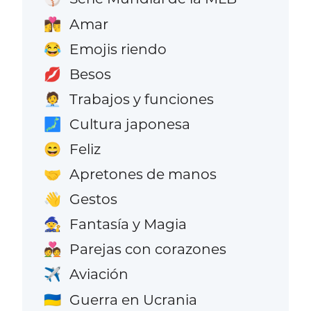
Amar
👩‍❤️‍💋‍👨
Emojis riendo
😂
Besos
💋
Trabajos y funciones
🧑‍💼
Cultura japonesa
🗾
Feliz
😄
Apretones de manos
🤝
Gestos
👋
Fantasía y Magia
🧙
Parejas con corazones
💑
Aviación
✈️
Guerra en Ucrania
🇺🇦