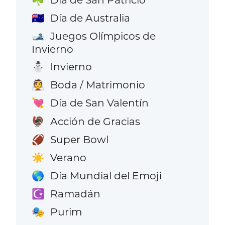
☘️
Día de Australia
🇦🇺
Juegos Olímpicos de
🎿
Invierno
Invierno
⛄
Boda / Matrimonio
👰
Día de San Valentín
💘
Acción de Gracias
🦃
Super Bowl
🏈
Verano
☀️
Día Mundial del Emoji
🌎
Ramadán
☪️
Purim
🎭