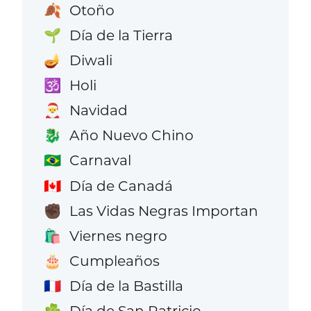
Otoño
🍂
Día de la Tierra
🌱
Diwali
🪔
Holi
🕉️
Navidad
🎅
Año Nuevo Chino
🐉
Carnaval
🇧🇷
Día de Canadá
🇨🇦
Las Vidas Negras Importan
✊🏿
Viernes negro
🛍️
Cumpleaños
🎂
Día de la Bastilla
🇫🇷
Día de San Patricio