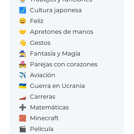
Cultura japonesa
🗾
Feliz
😄
Apretones de manos
🤝
Gestos
👋
Fantasía y Magia
🧙
Parejas con corazones
💑
Aviación
✈️
Guerra en Ucrania
🇺🇦
Carreras
🏎️
Matemáticas
➕
Minecraft
🧱
Película
🎬