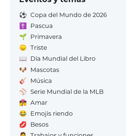
Copa del Mundo de 2026
⚽
Pascua
✝️
Primavera
🌱
Triste
😞
Día Mundial del Libro
📖
Mascotas
🐶
Música
🎸
Serie Mundial de la MLB
⚾
Amar
👩‍❤️‍💋‍👨
Emojis riendo
😂
Besos
💋
Trabajos y funciones
🧑‍💼