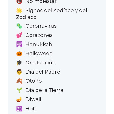
No molestar
📵
Signos del Zodíaco y del
🌟
Zodíaco
Coronavirus
🦠
Corazones
💕
Hanukkah
🕎
Halloween
🎃
Graduación
🎓
Día del Padre
👨
Otoño
🍂
Día de la Tierra
🌱
Diwali
🪔
Holi
🕉️