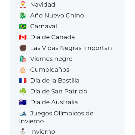
Navidad
🎅
Año Nuevo Chino
🐉
Carnaval
🇧🇷
Día de Canadá
🇨🇦
Las Vidas Negras Importan
✊🏿
Viernes negro
🛍️
Cumpleaños
🎂
Día de la Bastilla
🇫🇷
Día de San Patricio
☘️
Día de Australia
🇦🇺
Juegos Olímpicos de
🎿
Invierno
Invierno
⛄