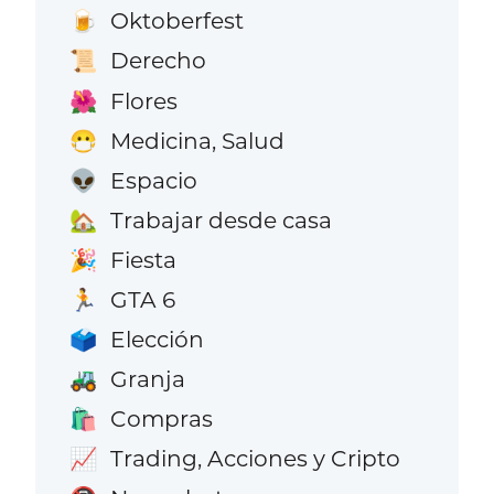
Oktoberfest
🍺
Derecho
📜
Flores
🌺
Medicina, Salud
😷
Espacio
👽
Trabajar desde casa
🏡
Fiesta
🎉
GTA 6
🏃
Elección
🗳️
Granja
🚜
Compras
🛍️
Trading, Acciones y Cripto
📈