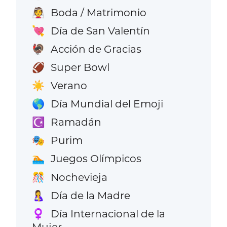
Boda / Matrimonio
👰
Día de San Valentín
💘
Acción de Gracias
🦃
Super Bowl
🏈
Verano
☀️
Día Mundial del Emoji
🌎
Ramadán
☪️
Purim
🎭
Juegos Olímpicos
🏊
Nochevieja
🎊
Día de la Madre
🤱
Día Internacional de la
♀️
Mujer