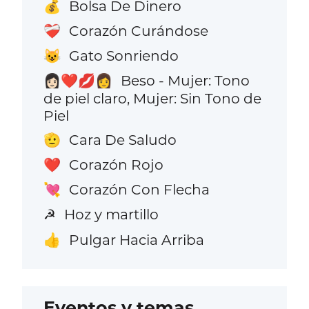
Bolsa De Dinero
💰
Corazón Curándose
❤️‍🩹
Gato Sonriendo
😺
Beso - Mujer: Tono
👩🏻‍❤️‍💋‍👩
de piel claro, Mujer: Sin Tono de
Piel
Cara De Saludo
🫡
Corazón Rojo
❤️
Corazón Con Flecha
💘
Hoz y martillo
☭
Pulgar Hacia Arriba
👍
Eventos y temas