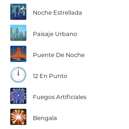
🌃
Noche Estrellada
🏙️
Paisaje Urbano
🌉
Puente De Noche
🕛
12 En Punto
🎆
Fuegos Artificiales
🎇
Bengala