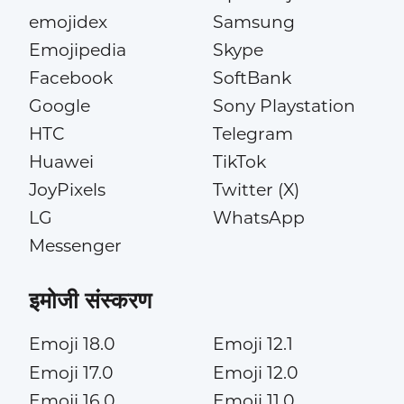
emojidex
Samsung
Emojipedia
Skype
Facebook
SoftBank
Google
Sony Playstation
HTC
Telegram
Huawei
TikTok
JoyPixels
Twitter (X)
LG
WhatsApp
Messenger
इमोजी संस्करण
Emoji 18.0
Emoji 12.1
Emoji 17.0
Emoji 12.0
Emoji 16.0
Emoji 11.0