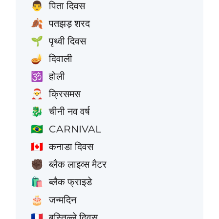
पिता दिवस
👨
पतझड़ शरद
🍂
पृथ्वी दिवस
🌱
दिवाली
🪔
होली
🕉️
क्रिसमस
🎅
चीनी नव वर्ष
🐉
CARNIVAL
🇧🇷
कनाडा दिवस
🇨🇦
ब्लैक लाइव्स मैटर
✊🏿
ब्लैक फ्राइडे
🛍️
जन्मदिन
🎂
बस्तिल्ले दिवस
🇫🇷