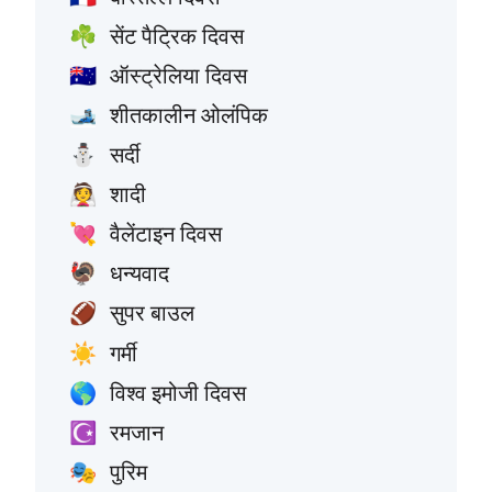
सेंट पैट्रिक दिवस
☘️
ऑस्ट्रेलिया दिवस
🇦🇺
शीतकालीन ओलंपिक
🎿
सर्दी
⛄
शादी
👰
वैलेंटाइन दिवस
💘
धन्यवाद
🦃
सुपर बाउल
🏈
गर्मी
☀️
विश्व इमोजी दिवस
🌎
रमजान
☪️
पुरिम
🎭