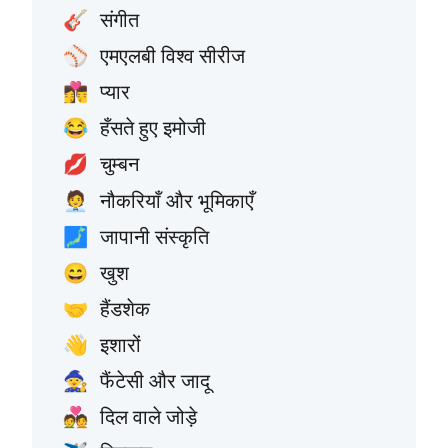
संगीत
🎸
एमएलबी विश्व सीरीज
⚾
प्यार
👩‍❤️‍💋‍👨
हँसते हुए इमोजी
😂
चुम्बन
💋
नौकरियाँ और भूमिकाएँ
🧑‍💼
जापानी संस्कृति
🗾
खुश
😄
हैंडशेक
🤝
इशारों
👋
फैंटेसी और जादू
🧙
दिल वाले जोड़े
💑