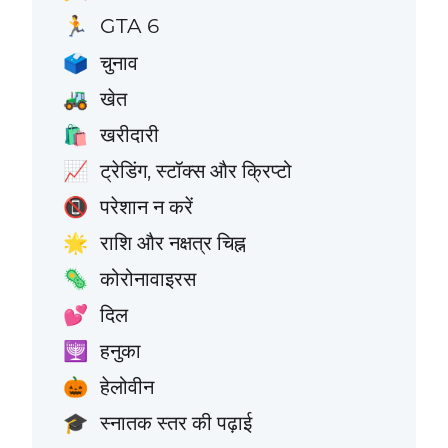
GTA 6
🏃
चुनाव
🗳️
खेत
🚜
खरीदारी
🛍️
ट्रेडिंग, स्टॉक्स और क्रिप्टो
📈
परेशान न करें
📵
राशि और नक्षत्र चिह्न
🌟
कोरोनावाइरस
🦠
दिल
💕
हनुका
🕎
हेलोवीन
🎃
स्नातक स्तर की पढ़ाई
🎓