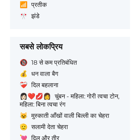
प्रतीक
📶
झंडे
🎌
सबसे लोकप्रिय
18 से कम प्रतिबंधित
🔞
धन वाला बैग
💰
दिल बहलाना
❤️‍🩹
चुंबन - महिला: गोरी त्वचा टोन,
👩🏻‍❤️‍💋‍👩
महिला: बिना त्वचा रंग
मुस्काती आँखों वाली बिल्ली का चेहरा
😺
सलामी देता चेहरा
🫡
दिल और तीर
💘