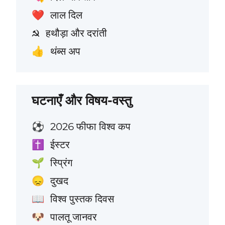
लाल दिल
❤️
हथौड़ा और दरांती
☭
थंब्स अप
👍
घटनाएँ और विषय-वस्तु
2026 फीफा विश्व कप
⚽
ईस्टर
✝️
स्प्रिंग
🌱
दुखद
😞
विश्व पुस्तक दिवस
📖
पालतू जानवर
🐶