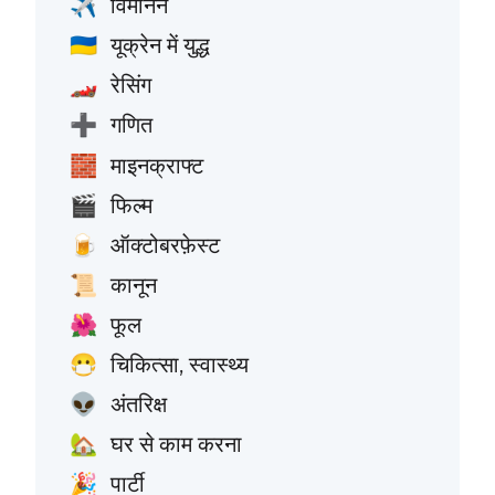
विमानन
✈️
यूक्रेन में युद्ध
🇺🇦
रेसिंग
🏎️
गणित
➕
माइनक्राफ्ट
🧱
फिल्म
🎬
ऑक्टोबरफ़ेस्ट
🍺
कानून
📜
फूल
🌺
चिकित्सा, स्वास्थ्य
😷
अंतरिक्ष
👽
घर से काम करना
🏡
पार्टी
🎉