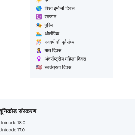
🌎
विश्व इमोजी दिवस
☪️
रमजान
🎭
पुरिम
🏊
ओलंपिक
🎊
नववर्ष की पूर्वसंध्या
🤱
मातृ दिवस
♀️
अंतर्राष्ट्रीय महिला दिवस
🇺🇸
स्वतंत्रता दिवस
यूनिकोड संस्करण
Unicode 18.0
Unicode 17.0