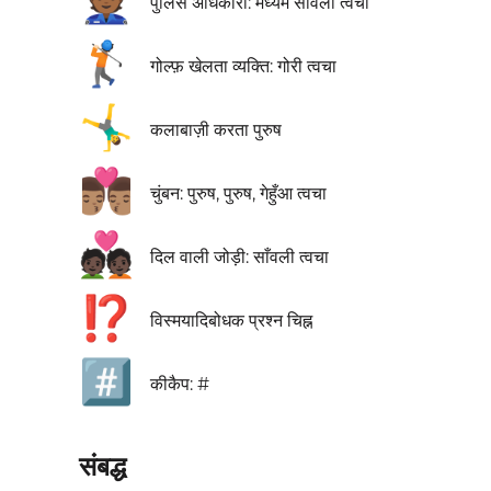
👮🏾
पुलिस अधिकारी: मध्यम साँवली त्वचा
🏌🏻
गोल्फ़ खेलता व्यक्ति: गोरी त्वचा
🤸‍♂️
कलाबाज़ी करता पुरुष
👨🏽‍❤️‍💋‍👨🏽
चुंबन: पुरुष, पुरुष, गेहुँआ त्वचा
💑🏿
दिल वाली जोड़ी: साँवली त्वचा
⁉️
विस्मयादिबोधक प्रश्न चिह्न
#️⃣
कीकैप: #
संबद्ध