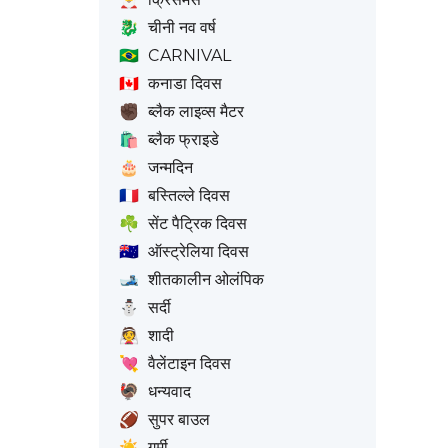
🐉
चीनी नव वर्ष
🇧🇷
CARNIVAL
🇨🇦
कनाडा दिवस
✊🏿
ब्लैक लाइव्स मैटर
🛍️
ब्लैक फ्राइडे
🎂
जन्मदिन
🇫🇷
बस्तिल्ले दिवस
☘️
सेंट पैट्रिक दिवस
🇦🇺
ऑस्ट्रेलिया दिवस
🎿
शीतकालीन ओलंपिक
⛄
सर्दी
👰
शादी
💘
वैलेंटाइन दिवस
🦃
धन्यवाद
🏈
सुपर बाउल
☀️
गर्मी