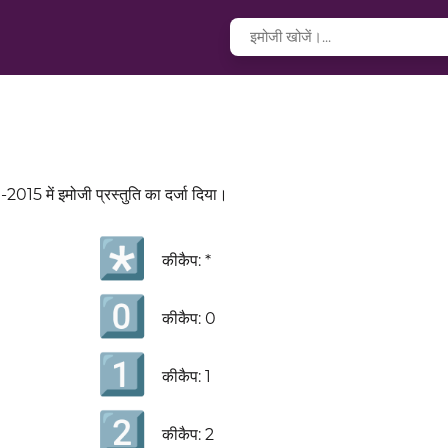
-2015 में इमोजी प्रस्तुति का दर्जा दिया।
*️⃣
कीकैप: *
0️⃣
कीकैप: 0
1️⃣
कीकैप: 1
2️⃣
कीकैप: 2