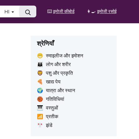
⌨️
इमोजी कीबोर्ड
👩‍🍳
इमोजी रसोई
HI
श्रेणियाँ
😁
स्माइलीज और इमोशन
👪
लोग और शरीर
🦁
पशु और प्रकृति
🍕
खाद्य पेय
🌍
यात्रा और स्थान
🏀
गतिविधियां
🎹
वस्तुओं
📶
प्रतीक
🎌
झंडे