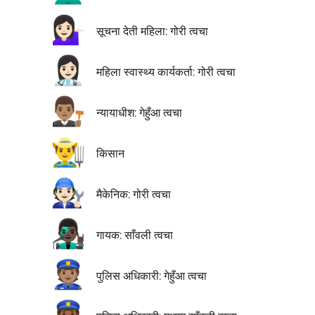
💁🏻‍♀️
सूचना देती महिला: गोरी त्वचा
👩🏻‍⚕️
महिला स्वास्थ्य कार्यकर्ता: गोरी त्वचा
👨🏽‍⚖️
न्यायाधीश: गेहुँआ त्वचा
👨‍🌾
किसान
🧑🏻‍🔧
मैकेनिक: गोरी त्वचा
👨🏿‍🎤
गायक: साँवली त्वचा
👮🏽
पुलिस अधिकारी: गेहुँआ त्वचा