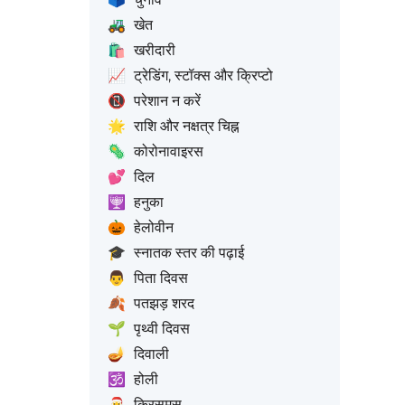
🚜
खेत
🛍️
खरीदारी
📈
ट्रेडिंग, स्टॉक्स और क्रिप्टो
📵
परेशान न करें
🌟
राशि और नक्षत्र चिह्न
🦠
कोरोनावाइरस
💕
दिल
🕎
हनुका
🎃
हेलोवीन
🎓
स्नातक स्तर की पढ़ाई
👨
पिता दिवस
🍂
पतझड़ शरद
🌱
पृथ्वी दिवस
🪔
दिवाली
🕉️
होली
🎅
क्रिसमस