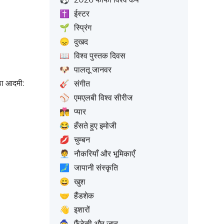
✝️
ईस्टर
🌱
स्प्रिंग
😞
दुखद
📖
विश्व पुस्तक दिवस
🐶
पालतू जानवर
ैठा आदमी:
🎸
संगीत
⚾
एमएलबी विश्व सीरीज
👩‍❤️‍💋‍👨
प्यार
😂
हँसते हुए इमोजी
💋
चुम्बन
🧑‍💼
नौकरियाँ और भूमिकाएँ
🗾
जापानी संस्कृति
😄
खुश
🤝
हैंडशेक
👋
इशारों
🧙
फैंटेसी और जादू