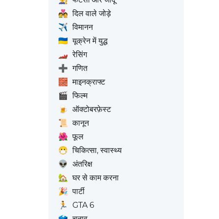
💑
दिल वाले जोड़े
✈️
विमानन
🇺🇦
यूक्रेन में युद्ध
🏎️
रेसिंग
➕
गणित
🧱
माइनक्राफ्ट
🎬
फिल्म
🍺
ऑक्टोबरफ़ेस्ट
📜
कानून
🌺
फूल
😷
चिकित्सा, स्वास्थ्य
👽
अंतरिक्ष
🏡
घर से काम करना
🎉
पार्टी
🏃
GTA 6
🗳️
चुनाव