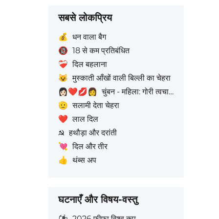
सबसे लोकप्रिय
💰
धन वाला बैग
🔞
18 से कम प्रतिबंधित
❤️‍🩹
दिल बहलाना
😺
मुस्काती आँखों वाली बिल्ली का चेहरा
👩🏻‍❤️‍💋‍👩
चुंबन - महिला: गोरी त्वचा टोन, महिला: बिना त्वचा रंग
🫡
सलामी देता चेहरा
❤️
लाल दिल
☭
हथौड़ा और दरांती
💘
दिल और तीर
👍
थंब्स अप
घटनाएँ और विषय-वस्तु
⚽
2026 फीफा विश्व कप