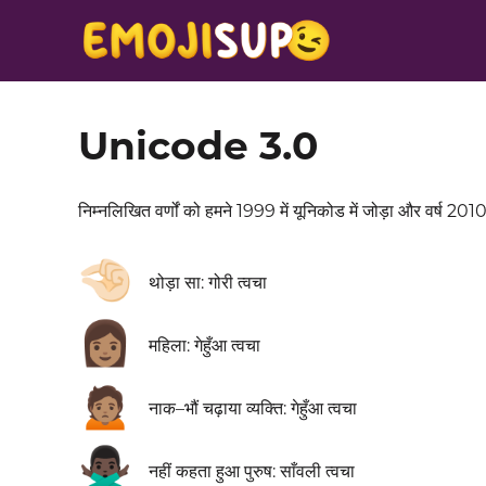
Unicode 3.0
निम्नलिखित वर्णों को हमने 1999 में यूनिकोड में जोड़ा और वर्ष 2010
🤏🏻
थोड़ा सा: गोरी त्वचा
👩🏽
महिला: गेहुँआ त्वचा
🙍🏽
नाक–भौं चढ़ाया व्यक्ति: गेहुँआ त्वचा
🙅🏿‍♂️
नहीं कहता हुआ पुरुष: साँवली त्वचा