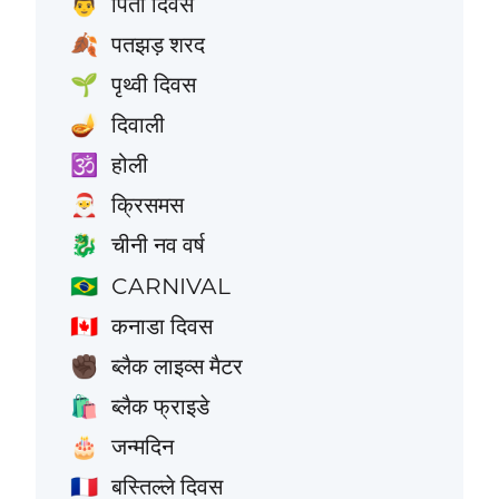
पिता दिवस
👨
पतझड़ शरद
🍂
पृथ्वी दिवस
🌱
दिवाली
🪔
होली
🕉️
क्रिसमस
🎅
चीनी नव वर्ष
🐉
CARNIVAL
🇧🇷
कनाडा दिवस
🇨🇦
ब्लैक लाइव्स मैटर
✊🏿
ब्लैक फ्राइडे
🛍️
जन्मदिन
🎂
बस्तिल्ले दिवस
🇫🇷