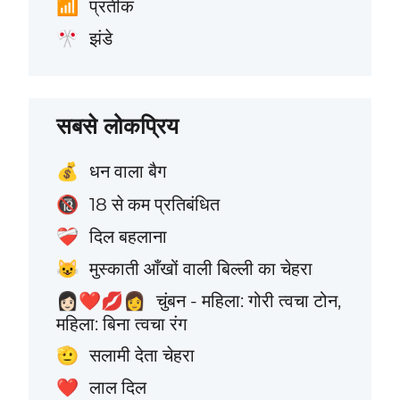
प्रतीक
📶
झंडे
🎌
सबसे लोकप्रिय
धन वाला बैग
💰
18 से कम प्रतिबंधित
🔞
दिल बहलाना
❤️‍🩹
मुस्काती आँखों वाली बिल्ली का चेहरा
😺
चुंबन - महिला: गोरी त्वचा टोन,
👩🏻‍❤️‍💋‍👩
महिला: बिना त्वचा रंग
सलामी देता चेहरा
🫡
लाल दिल
❤️