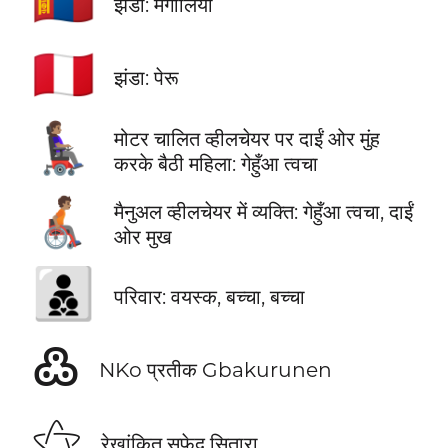
🇲🇳
झंडा: मंगोलिया
🇵🇪
झंडा: पेरू
👩🏽‍🦼‍➡️
मोटर चालित व्हीलचेयर पर दाईं ओर मुंह
करके बैठी महिला: गेहुँआ त्वचा
🧑🏽‍🦽‍➡️
मैनुअल व्हीलचेयर में व्यक्ति: गेहुँआ त्वचा, दाईं
ओर मुख
🧑‍🧒‍🧒
परिवार: वयस्क, बच्चा, बच्चा
߷
NKo प्रतीक Gbakurunen
⚝
रेखांकित सफेद सितारा