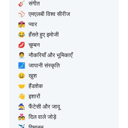
संगीत
🎸
एमएलबी विश्व सीरीज
⚾
प्यार
👩‍❤️‍💋‍👨
हँसते हुए इमोजी
😂
चुम्बन
💋
नौकरियाँ और भूमिकाएँ
🧑‍💼
जापानी संस्कृति
🗾
खुश
😄
हैंडशेक
🤝
इशारों
👋
फैंटेसी और जादू
🧙
दिल वाले जोड़े
💑
विमानन
✈️