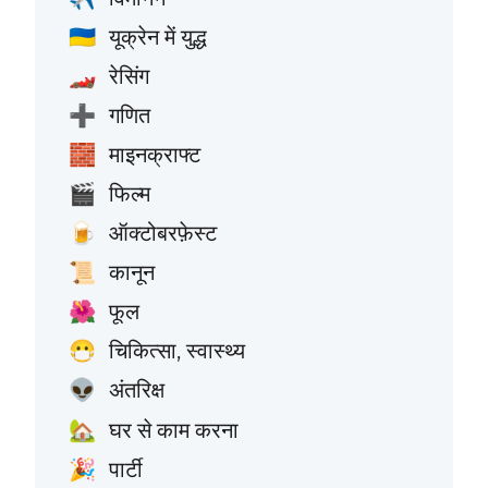
यूक्रेन में युद्ध
🇺🇦
रेसिंग
🏎️
गणित
➕
माइनक्राफ्ट
🧱
फिल्म
🎬
ऑक्टोबरफ़ेस्ट
🍺
कानून
📜
फूल
🌺
चिकित्सा, स्वास्थ्य
😷
अंतरिक्ष
👽
घर से काम करना
🏡
पार्टी
🎉