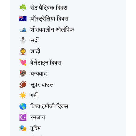
सेंट पैट्रिक दिवस
☘️
ऑस्ट्रेलिया दिवस
🇦🇺
शीतकालीन ओलंपिक
🎿
सर्दी
⛄
शादी
👰
वैलेंटाइन दिवस
💘
धन्यवाद
🦃
सुपर बाउल
🏈
गर्मी
☀️
विश्व इमोजी दिवस
🌎
रमजान
☪️
पुरिम
🎭