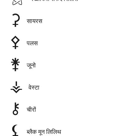
⚳
सायरस
⚴
पलस
⚵
जूनो
⚶
वेस्टा
⚷
चीरों
⚸
ब्लैक मून लिलिथ