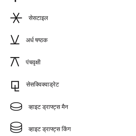
⚹
सेसटाइल
⚺
अर्ध षष्ठक
⚻
पंचवृक्षी
⚼
सेसक्विक्वाड्रेट
⛀
व्हाइट ड्राफ्ट्स मैन
⛁
व्हाइट ड्राफ्ट्स किंग