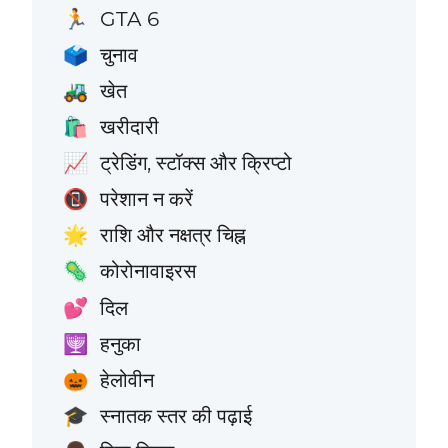
GTA 6
🏃
चुनाव
🗳️
खेत
🚜
खरीदारी
🛍️
ट्रेडिंग, स्टॉक्स और क्रिप्टो
📈
परेशान न करें
📵
राशि और नक्षत्र चिह्न
🌟
कोरोनावाइरस
🦠
दिल
💕
हनुका
🕎
हेलोवीन
🎃
स्नातक स्तर की पढ़ाई
🎓