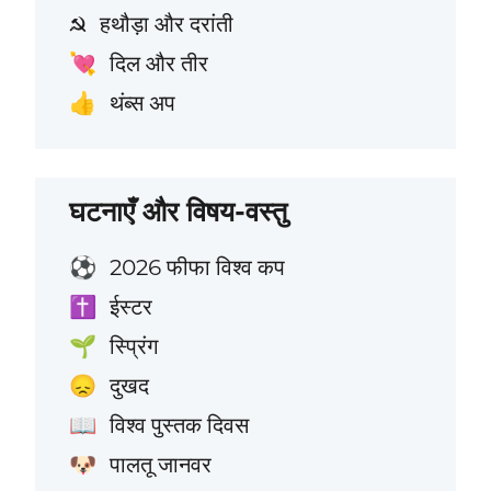
हथौड़ा और दरांती
☭
दिल और तीर
💘
थंब्स अप
👍
घटनाएँ और विषय-वस्तु
2026 फीफा विश्व कप
⚽
ईस्टर
✝️
स्प्रिंग
🌱
दुखद
😞
विश्व पुस्तक दिवस
📖
पालतू जानवर
🐶