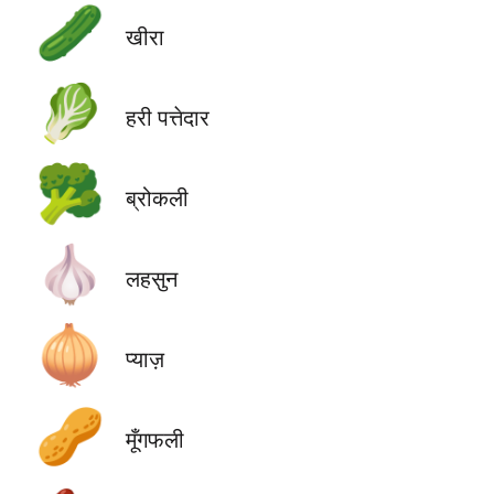
🥒
खीरा
🥬
हरी पत्तेदार
🥦
ब्रोकली
🧄
लहसुन
🧅
प्याज़
🥜
मूँगफली