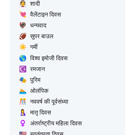
शादी
👰
वैलेंटाइन दिवस
💘
धन्यवाद
🦃
सुपर बाउल
🏈
गर्मी
☀️
विश्व इमोजी दिवस
🌎
रमजान
☪️
पुरिम
🎭
ओलंपिक
🏊
नववर्ष की पूर्वसंध्या
🎊
मातृ दिवस
🤱
अंतर्राष्ट्रीय महिला दिवस
♀️
स्वतंत्रता दिवस
🇺🇸