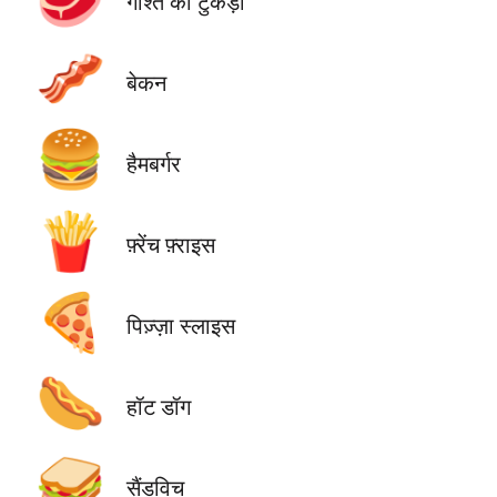
गोश्त का टुकड़ा
🥓
बेकन
🍔
हैमबर्गर
🍟
फ़्रेंच फ़्राइस
🍕
पिज़्ज़ा स्लाइस
🌭
हॉट डॉग
🥪
सैंडविच