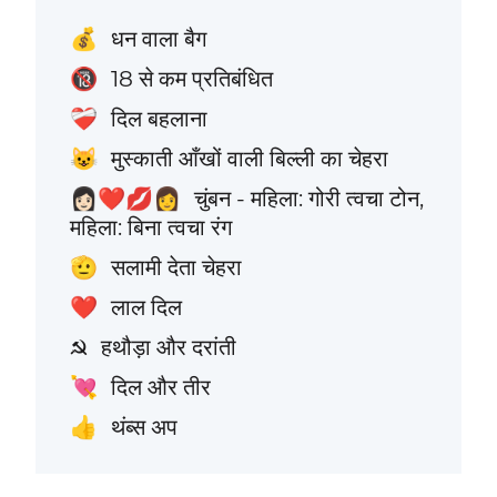
धन वाला बैग
💰
18 से कम प्रतिबंधित
🔞
दिल बहलाना
❤️‍🩹
मुस्काती आँखों वाली बिल्ली का चेहरा
😺
चुंबन - महिला: गोरी त्वचा टोन,
👩🏻‍❤️‍💋‍👩
महिला: बिना त्वचा रंग
सलामी देता चेहरा
🫡
लाल दिल
❤️
हथौड़ा और दरांती
☭
दिल और तीर
💘
थंब्स अप
👍