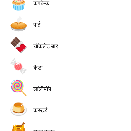
🧁
कपकेक
🥧
पाई
🍫
चॉकलेट बार
🍬
कैंडी
🍭
लॉलीपॉप
🍮
कस्टर्ड
🍯