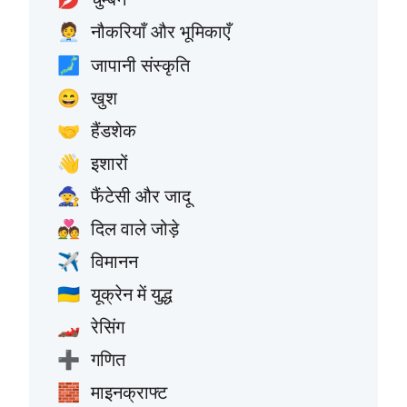
नौकरियाँ और भूमिकाएँ
🧑‍💼
जापानी संस्कृति
🗾
खुश
😄
हैंडशेक
🤝
इशारों
👋
फैंटेसी और जादू
🧙
दिल वाले जोड़े
💑
विमानन
✈️
यूक्रेन में युद्ध
🇺🇦
रेसिंग
🏎️
गणित
➕
माइनक्राफ्ट
🧱