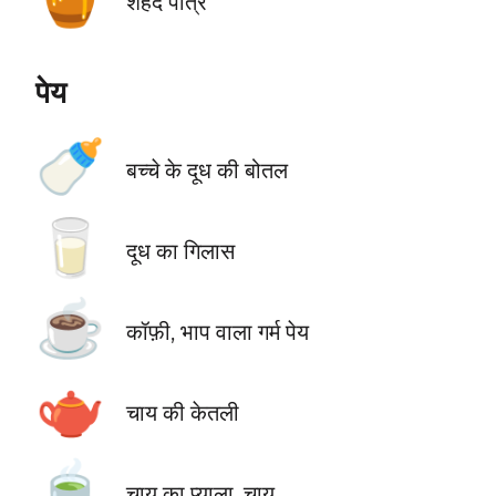
शहद पात्र
पेय
🍼
बच्चे के दूध की बोतल
🥛
दूध का गिलास
☕
कॉफ़ी, भाप वाला गर्म पेय
🫖
चाय की केतली
🍵
चाय का प्याला, चाय