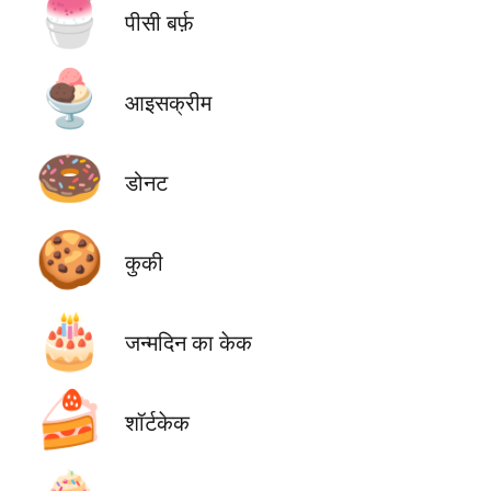
🍧
पीसी बर्फ़
🍨
आइसक्रीम
🍩
डोनट
🍪
कुकी
🎂
जन्मदिन का केक
🍰
शॉर्टकेक