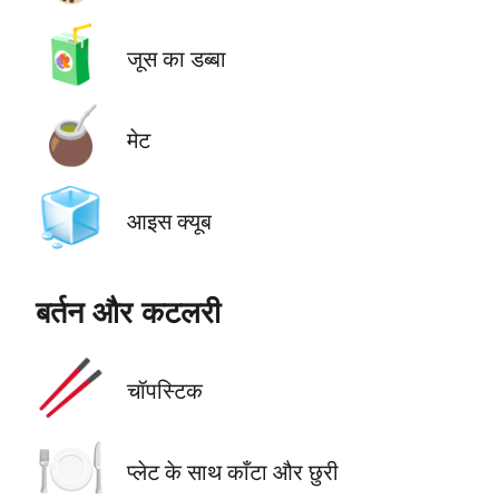
🧃
जूस का डब्बा
🧉
मेट
🧊
आइस क्यूब
बर्तन और कटलरी
🥢
चॉपस्टिक
🍽️
प्लेट के साथ काँटा और छुरी