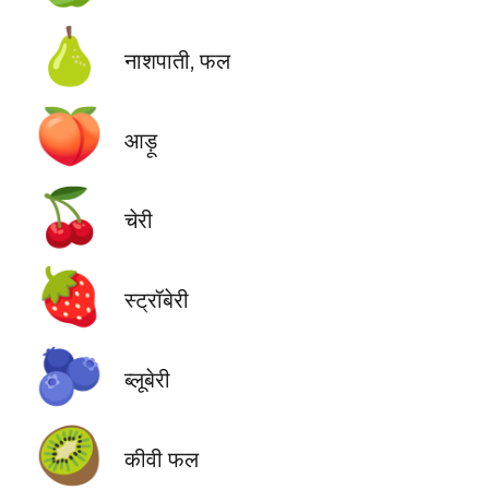
🍐
नाशपाती, फल
🍑
आड़ू
🍒
चेरी
🍓
स्ट्रॉबेरी
🫐
ब्लूबेरी
🥝
कीवी फल