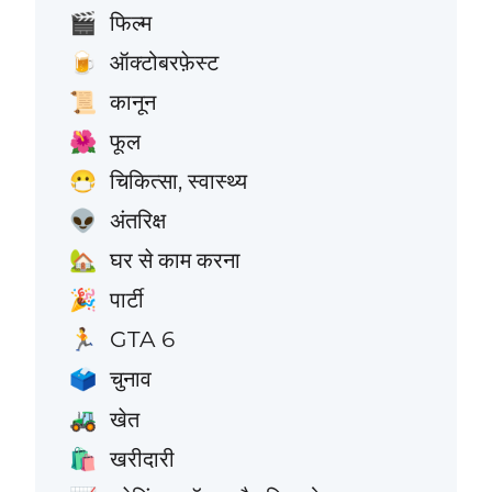
फिल्म
🎬
ऑक्टोबरफ़ेस्ट
🍺
कानून
📜
फूल
🌺
चिकित्सा, स्वास्थ्य
😷
अंतरिक्ष
👽
घर से काम करना
🏡
पार्टी
🎉
GTA 6
🏃
चुनाव
🗳️
खेत
🚜
खरीदारी
🛍️