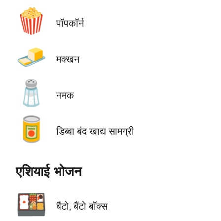
🍿
पॉपकॉर्न
🧈
मक्खन
🧂
नमक
🥫
डिब्बा बंद खाद्य सामग्री
एशियाई भोजन
🍱
बैंटो, बैंटो बॉक्स