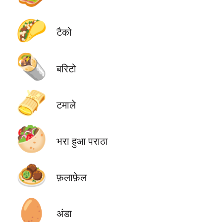
🌮
टैको
🌯
बरिटो
🫔
टमाले
🥙
भरा हुआ पराठा
🧆
फ़लाफ़ेल
🥚
अंडा