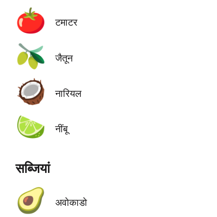
🍅
टमाटर
🫒
जैतून
🥥
नारियल
🍋‍🟩
नींबू
सब्जियां
🥑
अवोकाडो