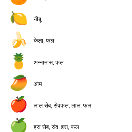
🍋
नीबू
🍌
केला, फल
🍍
अन्नानास, फल
🥭
आम
🍎
लाल सेब, सेवफल, लाल, फल
🍏
हरा सेब, सेव, हरा, फल