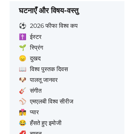
घटनाएँ और विषय-वस्तु
2026 फीफा विश्व कप
⚽
ईस्टर
✝️
स्प्रिंग
🌱
दुखद
😞
विश्व पुस्तक दिवस
📖
पालतू जानवर
🐶
संगीत
🎸
एमएलबी विश्व सीरीज
⚾
प्यार
👩‍❤️‍💋‍👨
हँसते हुए इमोजी
😂
चुम्बन
💋