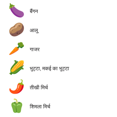
🍆
बैंगन
🥔
आलू
🥕
गाजर
🌽
भुट्टा, मकई का भुट्टा
🌶️
तीखी मिर्च
🫑
शिमला मिर्च