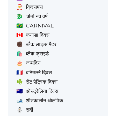
क्रिसमस
🎅
चीनी नव वर्ष
🐉
CARNIVAL
🇧🇷
कनाडा दिवस
🇨🇦
ब्लैक लाइव्स मैटर
✊🏿
ब्लैक फ्राइडे
🛍️
जन्मदिन
🎂
बस्तिल्ले दिवस
🇫🇷
सेंट पैट्रिक दिवस
☘️
ऑस्ट्रेलिया दिवस
🇦🇺
शीतकालीन ओलंपिक
🎿
सर्दी
⛄