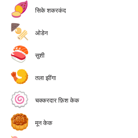
🍠
सिके शकरकंद
🍢
ओडेन
🍣
सुशी
🍤
तला झींगा
🍥
चक्करदार फ़िश केक
🥮
मून केक