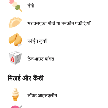
🍡
डैंगो
🥟
भरावनयुक्त मीठी या नमकीन पकौड़ियाँ
🥠
फॉर्चून कुकी
🥡
टेकआउट बॉक्स
मिठाई और कैंडी
🍦
सॉफ़्ट आइसक्रीम