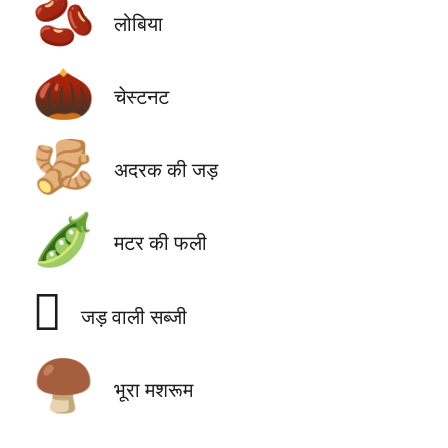
🫘
लोबिया
🌰
चेस्टनट
🫚
अदरक की जड़
🫛
मटर की फली
🫜
जड़ वाली सब्जी
🍄‍🟫
भूरा मशरूम