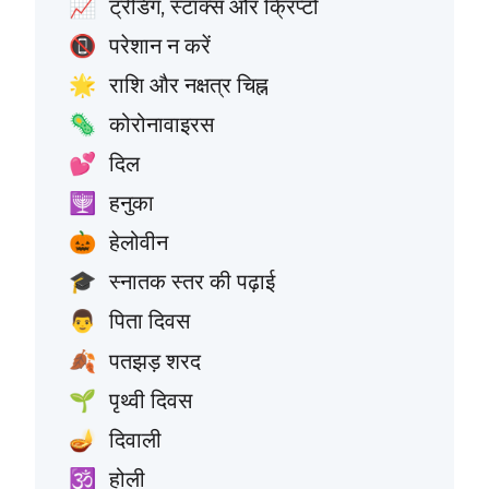
ट्रेडिंग, स्टॉक्स और क्रिप्टो
📈
परेशान न करें
📵
राशि और नक्षत्र चिह्न
🌟
कोरोनावाइरस
🦠
दिल
💕
हनुका
🕎
हेलोवीन
🎃
स्नातक स्तर की पढ़ाई
🎓
पिता दिवस
👨
पतझड़ शरद
🍂
पृथ्वी दिवस
🌱
दिवाली
🪔
होली
🕉️