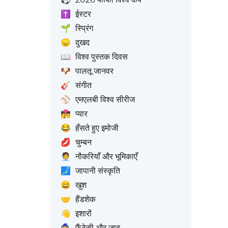
✝️
ईस्टर
🌱
स्प्रिंग
😞
दुखद
📖
विश्व पुस्तक दिवस
🐶
पालतू जानवर
🎸
संगीत
⚾
एमएलबी विश्व सीरीज
👩‍❤️‍💋‍👨
प्यार
😂
हँसते हुए इमोजी
💋
चुम्बन
🧑‍💼
नौकरियाँ और भूमिकाएँ
🗾
जापानी संस्कृति
😄
खुश
🤝
हैंडशेक
👋
इशारों
🧙
फैंटेसी और जादू