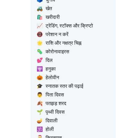
🚜
खेत
🛍️
खरीदारी
📈
ट्रेडिंग, स्टॉक्स और क्रिप्टो
📵
परेशान न करें
🌟
राशि और नक्षत्र चिह्न
🦠
कोरोनावाइरस
💕
दिल
🕎
हनुका
🎃
हेलोवीन
🎓
स्नातक स्तर की पढ़ाई
👨
पिता दिवस
🍂
पतझड़ शरद
🌱
पृथ्वी दिवस
🪔
दिवाली
🕉️
होली
🎅
क्रिसमस