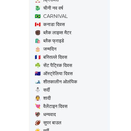
🐉
चीनी नव वर्ष
🇧🇷
CARNIVAL
🇨🇦
कनाडा दिवस
✊🏿
ब्लैक लाइव्स मैटर
🛍️
ब्लैक फ्राइडे
🎂
जन्मदिन
🇫🇷
बस्तिल्ले दिवस
☘️
सेंट पैट्रिक दिवस
🇦🇺
ऑस्ट्रेलिया दिवस
🎿
शीतकालीन ओलंपिक
⛄
सर्दी
👰
शादी
💘
वैलेंटाइन दिवस
🦃
धन्यवाद
🏈
सुपर बाउल
☀️
गर्मी