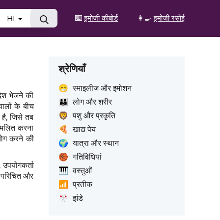
⌨️
इमोजी कीबोर्ड
👩‍🍳
इमोजी रसोई
HI
श्रेणियाँ
😁
स्माइलीज और इमोशन
श भेजने की
👪
लोग और शरीर
ालों के बीच
🦁
पशु और प्रकृति
 है, जिसे तब
्मिलित करना
🍕
खाद्य पेय
योग करने की
🌍
यात्रा और स्थान
🏀
गतिविधियां
 उपयोगकर्ता
🎹
वस्तुओं
क परिचित और
📶
प्रतीक
🎌
झंडे