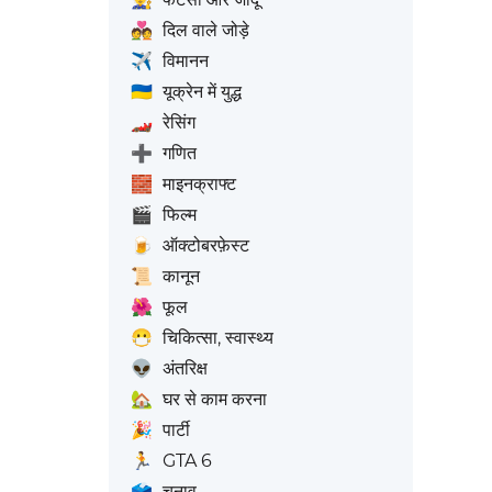
💑
दिल वाले जोड़े
✈️
विमानन
🇺🇦
यूक्रेन में युद्ध
🏎️
रेसिंग
➕
गणित
🧱
माइनक्राफ्ट
🎬
फिल्म
🍺
ऑक्टोबरफ़ेस्ट
📜
कानून
🌺
फूल
😷
चिकित्सा, स्वास्थ्य
👽
अंतरिक्ष
🏡
घर से काम करना
🎉
पार्टी
🏃
GTA 6
🗳️
चुनाव