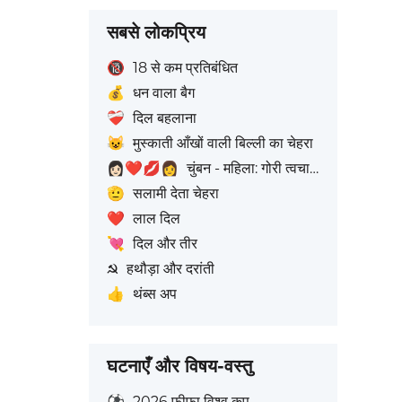
सबसे लोकप्रिय
🔞
18 से कम प्रतिबंधित
💰
धन वाला बैग
❤️‍🩹
दिल बहलाना
😺
मुस्काती आँखों वाली बिल्ली का चेहरा
👩🏻‍❤️‍💋‍👩
चुंबन - महिला: गोरी त्वचा टोन, महिला: बिना त्वचा रंग
🫡
सलामी देता चेहरा
❤️
लाल दिल
💘
दिल और तीर
☭
हथौड़ा और दरांती
👍
थंब्स अप
घटनाएँ और विषय-वस्तु
⚽
2026 फीफा विश्व कप