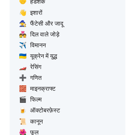
हैंडशेक
🤝
इशारों
👋
फैंटेसी और जादू
🧙
दिल वाले जोड़े
💑
विमानन
✈️
यूक्रेन में युद्ध
🇺🇦
रेसिंग
🏎️
गणित
➕
माइनक्राफ्ट
🧱
फिल्म
🎬
ऑक्टोबरफ़ेस्ट
🍺
कानून
📜
फूल
🌺