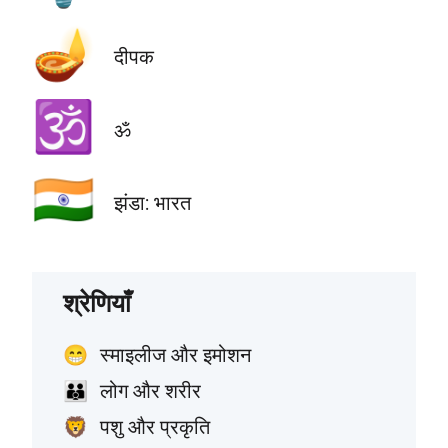
🪔
दीपक
🕉️
ॐ
🇮🇳
झंडा: भारत
श्रेणियाँ
स्माइलीज और इमोशन
😁
लोग और शरीर
👪
पशु और प्रकृति
🦁