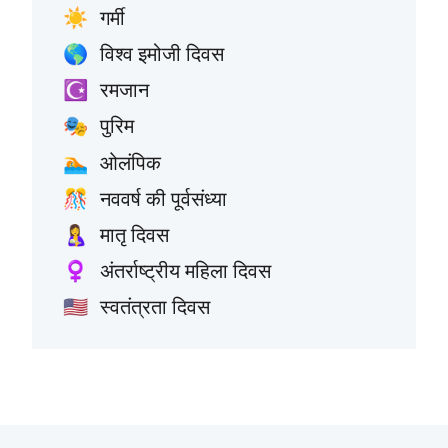
गर्मी
☀️
विश्व इमोजी दिवस
🌎
रमजान
☪️
पुरिम
🎭
ओलंपिक
🏊
नववर्ष की पूर्वसंध्या
🎊
मातृ दिवस
🤱
अंतर्राष्ट्रीय महिला दिवस
♀️
स्वतंत्रता दिवस
🇺🇸