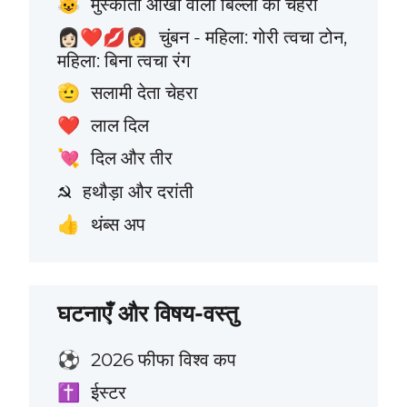
मुस्काती आँखों वाली बिल्ली का चेहरा
😺
चुंबन - महिला: गोरी त्वचा टोन,
👩🏻‍❤️‍💋‍👩
महिला: बिना त्वचा रंग
सलामी देता चेहरा
🫡
लाल दिल
❤️
दिल और तीर
💘
हथौड़ा और दरांती
☭
थंब्स अप
👍
घटनाएँ और विषय-वस्तु
2026 फीफा विश्व कप
⚽
ईस्टर
✝️