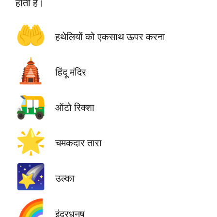
होती है।
🤲
हथेलियों को एकसाथ ऊपर करना
🛕
हिंदू मंदिर
🛺
ऑटो रिक्शा
🌟
चमकदार तारा
🌠
उल्का
🌈
इंद्रधनुष