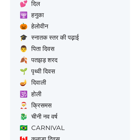
दिल
💕
हनुका
🕎
हेलोवीन
🎃
स्नातक स्तर की पढ़ाई
🎓
पिता दिवस
👨
पतझड़ शरद
🍂
पृथ्वी दिवस
🌱
दिवाली
🪔
होली
🕉️
क्रिसमस
🎅
चीनी नव वर्ष
🐉
CARNIVAL
🇧🇷
कनाडा दिवस
🇨🇦