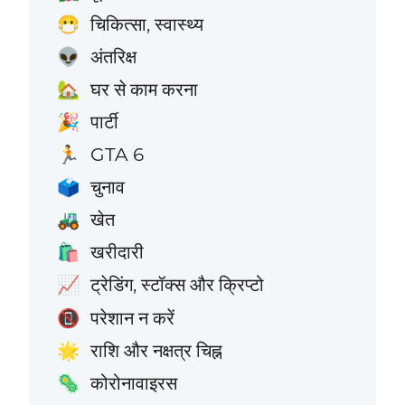
चिकित्सा, स्वास्थ्य
😷
अंतरिक्ष
👽
घर से काम करना
🏡
पार्टी
🎉
GTA 6
🏃
चुनाव
🗳️
खेत
🚜
खरीदारी
🛍️
ट्रेडिंग, स्टॉक्स और क्रिप्टो
📈
परेशान न करें
📵
राशि और नक्षत्र चिह्न
🌟
कोरोनावाइरस
🦠