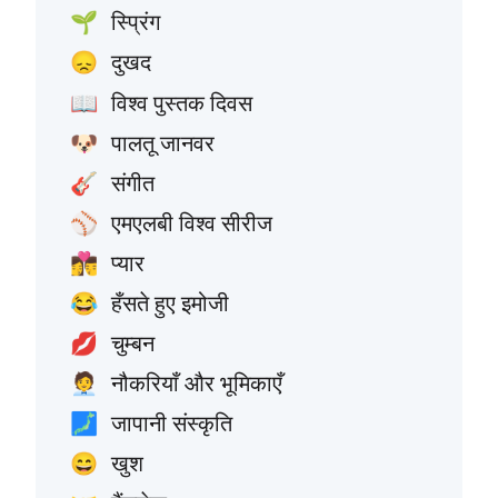
स्प्रिंग
🌱
दुखद
😞
विश्व पुस्तक दिवस
📖
पालतू जानवर
🐶
संगीत
🎸
एमएलबी विश्व सीरीज
⚾
प्यार
👩‍❤️‍💋‍👨
हँसते हुए इमोजी
😂
चुम्बन
💋
नौकरियाँ और भूमिकाएँ
🧑‍💼
जापानी संस्कृति
🗾
खुश
😄