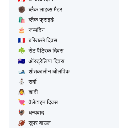
ब्लैक लाइव्स मैटर
✊🏿
ब्लैक फ्राइडे
🛍️
जन्मदिन
🎂
बस्तिल्ले दिवस
🇫🇷
सेंट पैट्रिक दिवस
☘️
ऑस्ट्रेलिया दिवस
🇦🇺
शीतकालीन ओलंपिक
🎿
सर्दी
⛄
शादी
👰
वैलेंटाइन दिवस
💘
धन्यवाद
🦃
सुपर बाउल
🏈