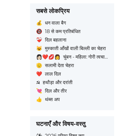
सबसे लोकप्रिय
💰
धन वाला बैग
🔞
18 से कम प्रतिबंधित
❤️‍🩹
दिल बहलाना
😺
मुस्काती आँखों वाली बिल्ली का चेहरा
👩🏻‍❤️‍💋‍👩
चुंबन - महिला: गोरी त्वचा टोन, महिला: बिना त्वचा रंग
🫡
सलामी देता चेहरा
❤️
लाल दिल
☭
हथौड़ा और दरांती
💘
दिल और तीर
👍
थंब्स अप
घटनाएँ और विषय-वस्तु
⚽
2026 फीफा विश्व कप