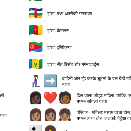
🇨🇫
झंडा: मध्य अफ़्रीकी गणराज्य
🇨🇲
झंडा: कैमरून
🇪🇷
झंडा: इरिट्रिया
🇻🇨
झंडा: सेंट विंसेंट और ग्रेनाडाइंस
🧎🏽‍♀️‍➡️
दाहिनी ओर मुंह करके घुटनों के बल बैठी महि
त्वचा
👩🏿‍❤️‍🧑🏾
वली
दिल वाला जोड़ा: महिला, व्यक्ति, स
मध्यम साँवली त्वचा
👩🏽‍👩🏽‍👧🏽
परिवार - महिला: मध्यम त्वचा टोन
त्वचा
मध्यम त्वचा टोन, लड़की: गेहुँआ त्