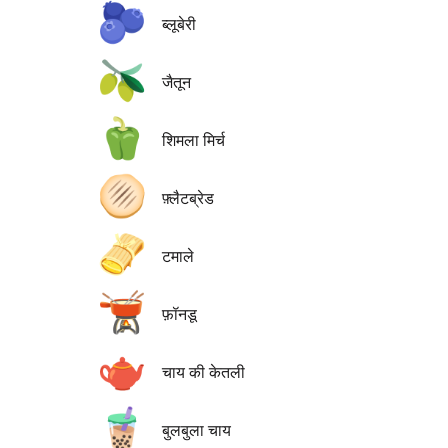
🫐
ब्लूबेरी
🫒
जैतून
🫑
शिमला मिर्च
🫓
फ़्लैटब्रेड
🫔
टमाले
🫕
फ़ॉनडू
🫖
चाय की केतली
🧋
बुलबुला चाय