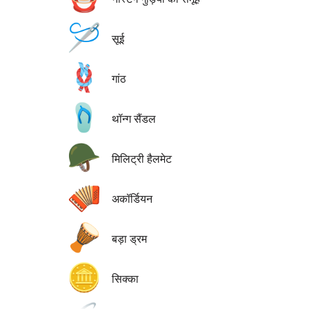
🪡
सूई
🪢
गांठ
🩴
थॉन्ग सैंडल
🪖
मिलिट्री हैलमेट
🪗
अकॉर्डियन
🪘
बड़ा ड्रम
🪙
सिक्का