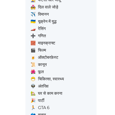
💑
दिल वाले जोड़े
✈️
विमानन
🇺🇦
यूक्रेन में युद्ध
🏎️
रेसिंग
➕
गणित
🧱
माइनक्राफ्ट
🎬
फिल्म
🍺
ऑक्टोबरफ़ेस्ट
📜
कानून
🌺
फूल
😷
चिकित्सा, स्वास्थ्य
👽
अंतरिक्ष
🏡
घर से काम करना
🎉
पार्टी
🏃
GTA 6
🗳️
चुनाव