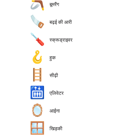
🪃
बूमरैंग
🪚
बढ़ई की आरी
🪛
स्क्रूड्राइवर
🪝
हुक
🪜
सीढ़ी
🛗
एलिवेटर
🪞
आईना
🪟
खिड़की