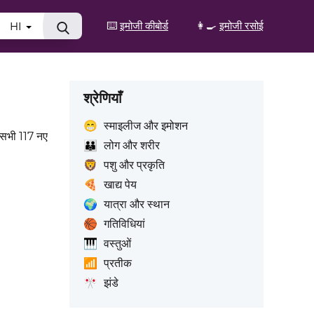
⌨️
इमोजी कीबोर्ड
👩‍🍳
इमोजी रसोई
HI
श्रेणियाँ
😁
स्माइलीज और इमोशन
 सभी 117 नए
👪
लोग और शरीर
🦁
पशु और प्रकृति
🍕
खाद्य पेय
🌍
यात्रा और स्थान
🏀
गतिविधियां
🎹
वस्तुओं
📶
प्रतीक
🎌
झंडे