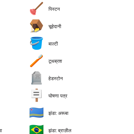
🪠
पिस्टन
🪤
चूहेदानी
🪣
बाल्टी
🪥
टूथब्रश
🪦
हेडस्टोन
🪧
घोषणा पत्र
🇦🇼
झंडा: अरूबा
🇧🇷
चा
झंडा: ब्राज़ील