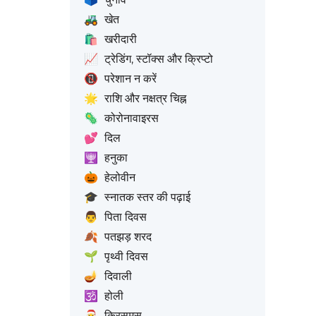
🚜
खेत
🛍️
खरीदारी
📈
ट्रेडिंग, स्टॉक्स और क्रिप्टो
📵
परेशान न करें
🌟
राशि और नक्षत्र चिह्न
🦠
कोरोनावाइरस
💕
दिल
🕎
हनुका
🎃
हेलोवीन
🎓
स्नातक स्तर की पढ़ाई
👨
पिता दिवस
🍂
पतझड़ शरद
🌱
पृथ्वी दिवस
🪔
दिवाली
🕉️
होली
🎅
क्रिसमस