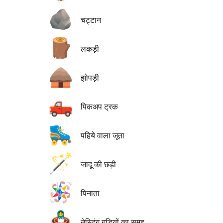
🪨
चट्टान
🪵
लकड़ी
🛖
झोपड़ी
🛻
पिकअप ट्रक
🛼
पहिये वाला जूता
🪄
जादू की छड़ी
🪅
पिनाता
🪆
नेस्टिंग गुड़ियों का समूह