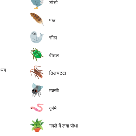
🦤
डोडो
🪶
पंख
🦭
सील
🪲
बीटल
🪳
ध्यम
तिलचट्टा
🪰
मक्खी
🪱
कृमि
🪴
गमले में लगा पौधा