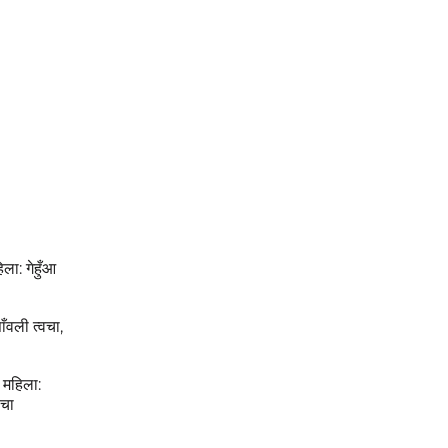
ला: गेहुँआ
ाँवली त्वचा,
, महिला:
वचा