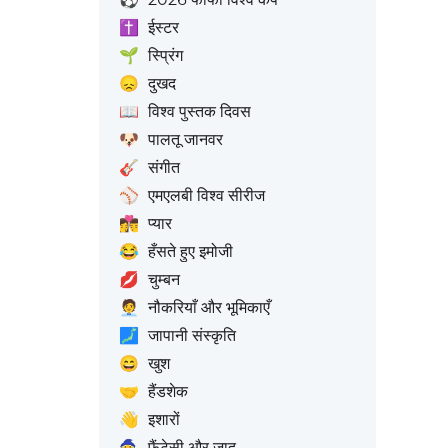
✝️
ईस्टर
🌱
स्प्रिंग
😞
दुखद
📖
विश्व पुस्तक दिवस
🐶
पालतू जानवर
🎸
संगीत
⚾
एमएलबी विश्व सीरीज
👩‍❤️‍💋‍👨
प्यार
😂
हँसते हुए इमोजी
💋
चुम्बन
🧑‍💼
नौकरियाँ और भूमिकाएँ
🗾
जापानी संस्कृति
😄
खुश
🤝
हैंडशेक
👋
इशारों
🧙
फैंटेसी और जादू