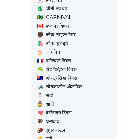
🐉
चीनी नव वर्ष
🇧🇷
CARNIVAL
🇨🇦
कनाडा दिवस
✊🏿
ब्लैक लाइव्स मैटर
🛍️
ब्लैक फ्राइडे
🎂
जन्मदिन
🇫🇷
बस्तिल्ले दिवस
☘️
सेंट पैट्रिक दिवस
🇦🇺
ऑस्ट्रेलिया दिवस
🎿
शीतकालीन ओलंपिक
⛄
सर्दी
👰
शादी
💘
वैलेंटाइन दिवस
🦃
धन्यवाद
🏈
सुपर बाउल
☀️
गर्मी