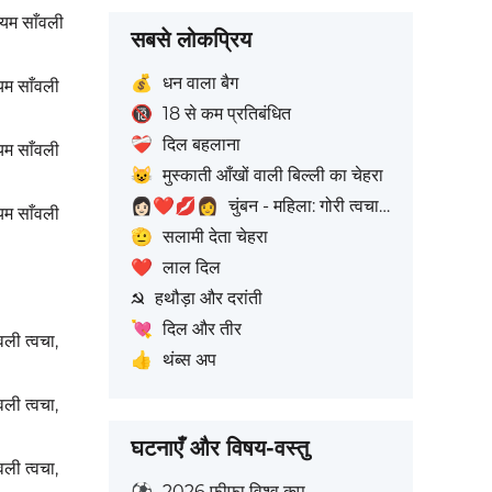
ध्यम साँवली
सबसे लोकप्रिय
💰
धन वाला बैग
्यम साँवली
🔞
18 से कम प्रतिबंधित
❤️‍🩹
दिल बहलाना
्यम साँवली
😺
मुस्काती आँखों वाली बिल्ली का चेहरा
👩🏻‍❤️‍💋‍👩
चुंबन - महिला: गोरी त्वचा टोन, महिला: बिना त्वचा रंग
्यम साँवली
🫡
सलामी देता चेहरा
❤️
लाल दिल
☭
हथौड़ा और दरांती
💘
दिल और तीर
ँवली त्वचा,
👍
थंब्स अप
ँवली त्वचा,
घटनाएँ और विषय-वस्तु
ँवली त्वचा,
⚽
2026 फीफा विश्व कप