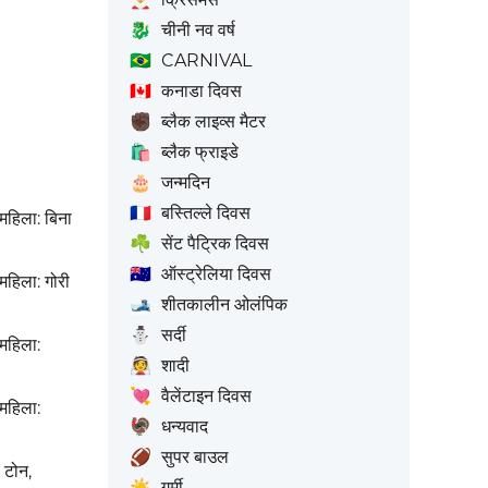
🐉
चीनी नव वर्ष
🇧🇷
CARNIVAL
🇨🇦
कनाडा दिवस
✊🏿
ब्लैक लाइव्स मैटर
🛍️
ब्लैक फ्राइडे
🎂
जन्मदिन
🇫🇷
बस्तिल्ले दिवस
, महिला: बिना
☘️
सेंट पैट्रिक दिवस
🇦🇺
ऑस्ट्रेलिया दिवस
, महिला: गोरी
🎿
शीतकालीन ओलंपिक
⛄
सर्दी
, महिला:
👰
शादी
💘
वैलेंटाइन दिवस
, महिला:
🦃
धन्यवाद
🏈
सुपर बाउल
ा टोन,
☀️
गर्मी