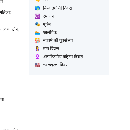
चा
🌎
विश्व इमोजी दिवस
, महिला:
☪️
रमजान
🎭
पुरिम
की त्वचा टोन,
🏊
ओलंपिक
🎊
नववर्ष की पूर्वसंध्या
🤱
मातृ दिवस
♀️
अंतर्राष्ट्रीय महिला दिवस
🇺🇸
स्वतंत्रता दिवस
वचा