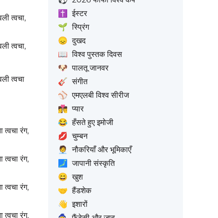
✝️
ईस्टर
ँवली त्वचा,
🌱
स्प्रिंग
😞
दुखद
ँवली त्वचा,
📖
विश्व पुस्तक दिवस
🐶
पालतू जानवर
ँवली त्वचा
🎸
संगीत
⚾
एमएलबी विश्व सीरीज
👩‍❤️‍💋‍👨
प्यार
😂
हँसते हुए इमोजी
ा त्वचा रंग,
💋
चुम्बन
🧑‍💼
नौकरियाँ और भूमिकाएँ
ा त्वचा रंग,
🗾
जापानी संस्कृति
😄
खुश
ा त्वचा रंग,
🤝
हैंडशेक
👋
इशारों
ा त्वचा रंग,
🧙
फैंटेसी और जादू