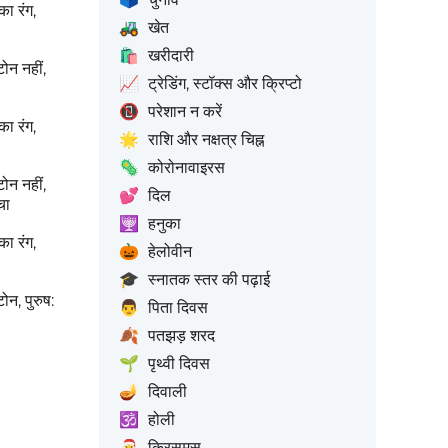
का रंग,
🚜
खेत
🛍️
खरीदारी
टोन नहीं,
📈
ट्रेडिंग, स्टॉक्स और क्रिप्टो
📵
परेशान न करें
का रंग,
🌟
राशि और नक्षत्र चिह्न
🦠
कोरोनावाइरस
टोन नहीं,
💕
दिल
चा
🕎
हनुका
का रंग,
🎃
हेलोवीन
🎓
स्नातक स्तर की पढ़ाई
टोन, पुरुष:
👨
पिता दिवस
🍂
पतझड़ शरद
🌱
पृथ्वी दिवस
🪔
दिवाली
🕉️
होली
🎅
क्रिसमस