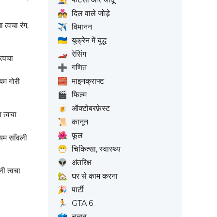
💑
दिल वाले जोड़े
ा त्वचा रंग,
✈️
विमानन
🇺🇦
यूक्रेन में युद्ध
🏎️
रेसिंग
 त्वचा
➕
गणित
🧱
माइनक्राफ्ट
्यम गोरी
🎬
फिल्म
🍺
ऑक्टोबरफ़ेस्ट
आ त्वचा
📜
कानून
🌺
फूल
ध्यम साँवली
😷
चिकित्सा, स्वास्थ्य
👽
अंतरिक्ष
वली त्वचा
🏡
घर से काम करना
🎉
पार्टी
🏃
GTA 6
🗳️
चुनाव