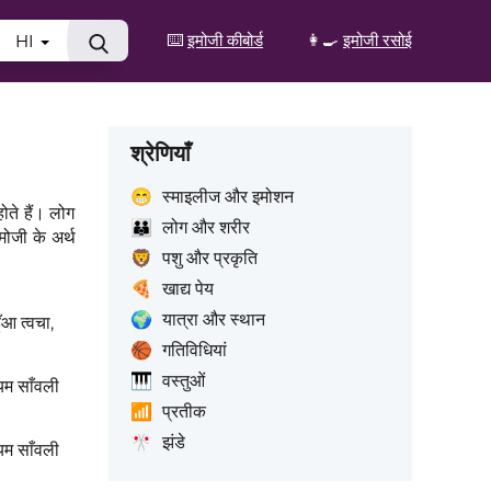
⌨️
इमोजी कीबोर्ड
👩‍🍳
इमोजी रसोई
HI
श्रेणियाँ
😁
स्माइलीज और इमोशन
ोते हैं। लोग
👪
लोग और शरीर
मोजी के अर्थ
🦁
पशु और प्रकृति
🍕
खाद्य पेय
🌍
यात्रा और स्थान
ुँआ त्वचा,
🏀
गतिविधियां
🎹
वस्तुओं
्यम साँवली
📶
प्रतीक
🎌
झंडे
्यम साँवली