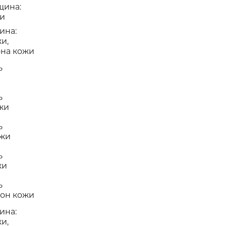
щина:
жи
ина:
и,
она кожи
ь
ь
жи
ь
ожи
ь
жи
ь
тон кожи
ина:
и,