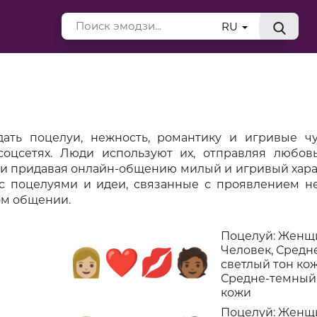
RU
ть поцелуи, нежность, романтику и игривые чу
соцсетях. Люди используют их, отправляя любовь
ли придавая онлайн-общению милый и игривый хара
с поцелуями и идеи, связанные с проявлением не
ом общении.
Поцелуй: Женщ
Человек, Средн
👩🏼‍❤️‍💋‍🧑🏾
светлый тон кож
Средне-темный
кожи
Поцелуй: Женщ