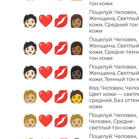
тон кожи
Поцелуй: Человек,
🧑🏻‍❤️‍💋‍👩🏽
Женщина, Светлый
кожи, Средний тон
кожи
Поцелуй: Человек,
🧑🏻‍❤️‍💋‍👩🏾
Женщина, Светлый
кожи, Средне-тем
тон кожи
Поцелуй: Человек,
🧑🏻‍❤️‍💋‍👩🏿
Женщина, Светлый
кожи, Темный тон 
Kiss: Человек, Чело
🧑🏼‍❤️‍💋‍🧑
Цвет кожи — светл
средний, Без отте
кожи
Поцелуй: Человек,
🧑🏼‍❤️‍💋‍🧑🏼
Человек, Средне-
светлый тон кожи
Поцелуй: Человек,