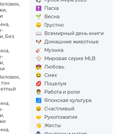
Человек,
✝️
Пасха
жи,
жи
🌱
Весна
ина,
😞
Грустно
е-
📖
Всемирный день книги
и, Без
🐶
Домашние животные
🎸
Музыка
ина,
е-
⚾
Мировая серия MLB
и,
👩‍❤️‍💋‍👨
Любовь
жи
😂
Смех
Человек,
 тон
💋
Поцелуи
ветлый
🧑‍💼
Работа и роли
🗾
Японская культура
ина,
😄
Счастливый
е-
и,
🤝
Рукопожатия
жи
👋
Жесты
ина,
🧙
Фэнтези и магия