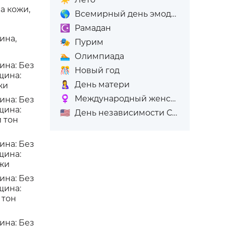
а кожи,
🌎
Всемирный день эмодзи
☪️
Рамадан
ина,
🎭
Пурим
🏊
Олимпиада
ина: Без
🎊
Новый год
щина:
🤱
День матери
жи
♀️
Международный женский день (8-е марта)
ина: Без
щина:
🇺🇸
День независимости США
 тон
ина: Без
щина:
жи
ина: Без
щина:
 тон
ина: Без