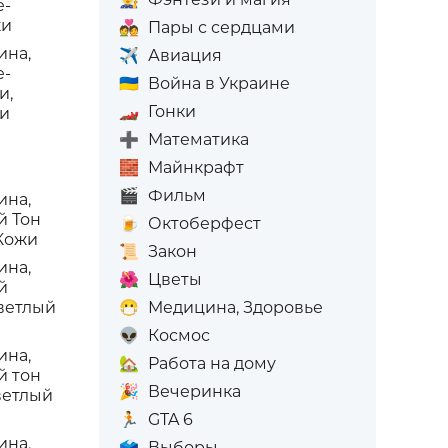
е-
жи
💑
Пары с сердцами
ина,
✈️
Авиация
е-
🇺🇦
Война в Украине
и,
🏎️
Гонки
жи
➕
Математика
🧱
Майнкрафт
🎬
Фильм
ина,
й Тон
🍺
Октоберфест
 Кожи
📜
Закон
ина,
🌺
Цветы
й
Светлый
😷
Медицина, Здоровье
👽
Космос
ина,
🏡
Работа на дому
й тон
🎉
Вечеринка
ветлый
🏃
GTA 6
ина,
🗳️
Выборы