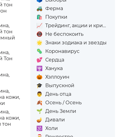
й тон
🚜
Ферма
тон
🛍️
Покупки
ина,
📈
Трейдинг, акции и криптовалюта
й тон
📵
Не беспокоить
темный
🌟
Знаки зодиака и звезды
🦠
Коронавирус
ина,
й Тон
💕
Сердца
🕎
Ханука
ина,
🎃
Хэллоуин
🎓
Выпускной
ина,
👨
День отца
на кожи,
🍂
Осень / Осень
жи
🌱
День Земли
ина,
на кожи,
🪔
Дивали
 тон
🕉️
Холи
🎅
Рождество