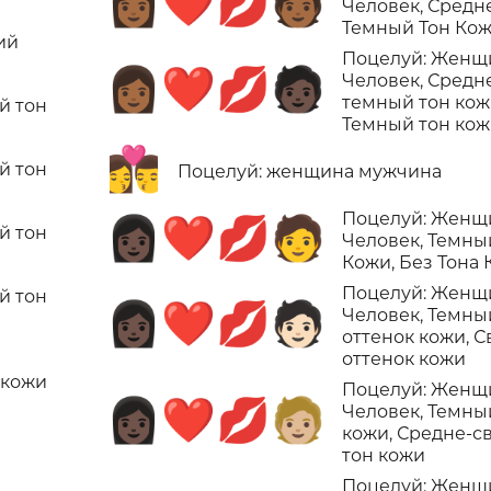
👩🏾‍❤️‍💋‍🧑🏾
Человек, Средн
Темный Тон Ко
ий
Поцелуй: Женщ
👩🏾‍❤️‍💋‍🧑🏿
Человек, Средн
темный тон кож
й тон
Темный тон ко
👩‍❤️‍💋‍👨
й тон
Поцелуй: женщина мужчина
Поцелуй: Женщ
👩🏿‍❤️‍💋‍🧑
й тон
Человек, Темны
Кожи, Без Тона
Поцелуй: Женщ
й тон
👩🏿‍❤️‍💋‍🧑🏻
Человек, Темны
оттенок кожи, 
оттенок кожи
 кожи
Поцелуй: Женщ
👩🏿‍❤️‍💋‍🧑🏼
Человек, Темны
кожи, Средне-с
тон кожи
Поцелуй: Женщ