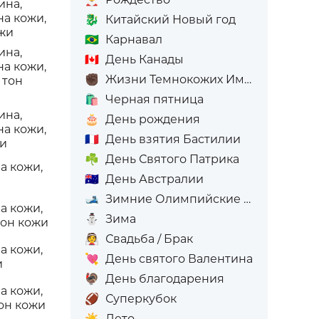
ина,
на кожи,
🐉
Китайский Новый год
жи
🇧🇷
Карнавал
ина,
🇨🇦
День Канады
на кожи,
✊🏿
Жизни Темнокожих Имеют Значение
 тон
🛍️
Черная пятница
ина,
🎂
День рождения
на кожи,
🇫🇷
День взятия Бастилии
жи
☘️
День Святого Патрика
а кожи,
🇦🇺
День Австралии
и
🎿
Зимние Олимпийские игры
а кожи,
⛄
Зима
тон кожи
👰
Свадьба / Брак
а кожи,
💘
День святого Валентина
и
🦃
День благодарения
а кожи,
🏈
Суперкубок
он кожи
☀️
Лето