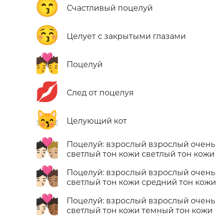
😙
Счастливый поцелуй
😚
Целует с закрытыми глазами
💏
Поцелуй
💋
След от поцелуя
😽
Целующий кот
🧑🏻‍❤️‍💋‍🧑🏼
Поцелуй: взрослый взрослый очень
светлый тон кожи светлый тон кожи
🧑🏻‍❤️‍💋‍🧑🏽
Поцелуй: взрослый взрослый очень
светлый тон кожи средний тон кожи
🧑🏻‍❤️‍💋‍🧑🏾
Поцелуй: взрослый взрослый очень
светлый тон кожи темный тон кожи