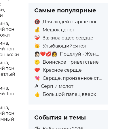
е-
и,
Самые популярные
жи
🔞
Для людей старше восемнадцати лет
ина,
ий тон
💰
Мешок денег
кожи
❤️‍🩹
Заживающее сердце
ина,
😺
Улыбающийся кот
ий тон
👩🏻‍❤️‍💋‍👩
Поцелуй - Женщина: Светлый тон кожи, Женщина: Без тона кожи
тон кожи
🫡
Воинское приветствие
ина,
ий тон
❤️
Красное сердце
ветлый
💘
Сердце, пронзенное стрелой
☭
Серп и молот
ина,
ий Тон
👍
Большой палец вверх
ина,
ий тон
События и темы
темный
⚽
Кубок мира 2026