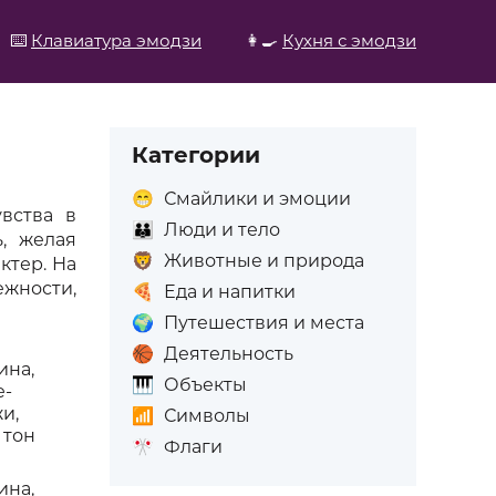
⌨️
Клавиатура эмодзи
👩‍🍳
Кухня с эмодзи
Категории
😁
Смайлики и эмоции
вства в
👪
Люди и тело
, желая
🦁
Животные и природа
ктер. На
жности,
🍕
Еда и напитки
🌍
Путешествия и места
🏀
Деятельность
ина,
🎹
Объекты
е-
и,
📶
Символы
 тон
🎌
Флаги
ина,