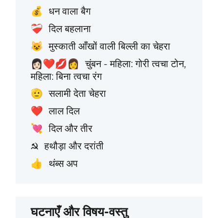
धन वाला बैग
💰
दिल बहलाना
❤️‍🩹
मुस्काती आँखों वाली बिल्ली का चेहरा
😺
चुंबन - महिला: गोरी त्वचा टोन,
👩🏻‍❤️‍💋‍👩
महिला: बिना त्वचा रंग
सलामी देता चेहरा
🫡
लाल दिल
❤️
दिल और तीर
💘
हथौड़ा और दरांती
☭
थंब्स अप
👍
घटनाएँ और विषय-वस्तु