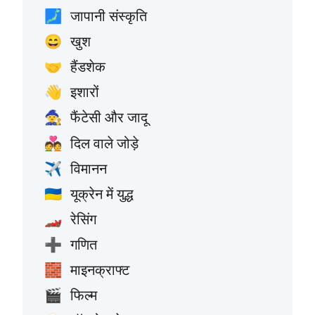
जापानी संस्कृति
🗾
खुश
😄
हैंडशेक
🤝
इशारों
👋
फैंटेसी और जादू
🧙
दिल वाले जोड़े
💑
विमानन
✈️
यूक्रेन में युद्ध
🇺🇦
रेसिंग
🏎️
गणित
➕
माइनक्राफ्ट
🧱
फिल्म
🎬