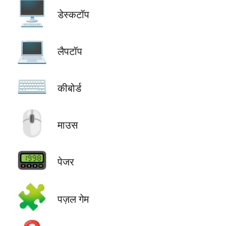
🖥️
डेस्कटॉप
💻
लैपटॉप
⌨️
कीबोर्ड
🖱️
माउस
📟
पेजर
🧩
पज़ल गेम