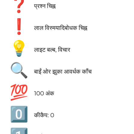
❓
प्रश्न चिह्न
❗
लाल विस्मयादिबोधक चिह्न
💡
लाइट बल्ब, विचार
🔍
बाईं ओर झुका आवर्धक काँच
💯
100 अंक
0️⃣
कीकैप: 0