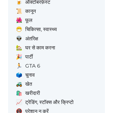
ऑक्टोबरफ़ेस्ट
🍺
कानून
📜
फूल
🌺
चिकित्सा, स्वास्थ्य
😷
अंतरिक्ष
👽
घर से काम करना
🏡
पार्टी
🎉
GTA 6
🏃
चुनाव
🗳️
खेत
🚜
खरीदारी
🛍️
ट्रेडिंग, स्टॉक्स और क्रिप्टो
📈
परेशान न करें
📵