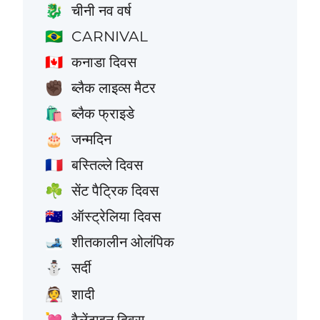
चीनी नव वर्ष
🐉
CARNIVAL
🇧🇷
कनाडा दिवस
🇨🇦
ब्लैक लाइव्स मैटर
✊🏿
ब्लैक फ्राइडे
🛍️
जन्मदिन
🎂
बस्तिल्ले दिवस
🇫🇷
सेंट पैट्रिक दिवस
☘️
ऑस्ट्रेलिया दिवस
🇦🇺
शीतकालीन ओलंपिक
🎿
सर्दी
⛄
शादी
👰
वैलेंटाइन दिवस
💘