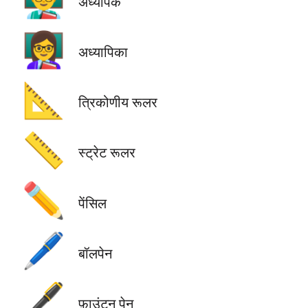
अध्यापक
👩‍🏫
अध्यापिका
📐
त्रिकोणीय रूलर
📏
स्ट्रेट रूलर
✏️
पेंसिल
🖊️
बॉलपेन
🖋️
फ़ाउंटन पेन