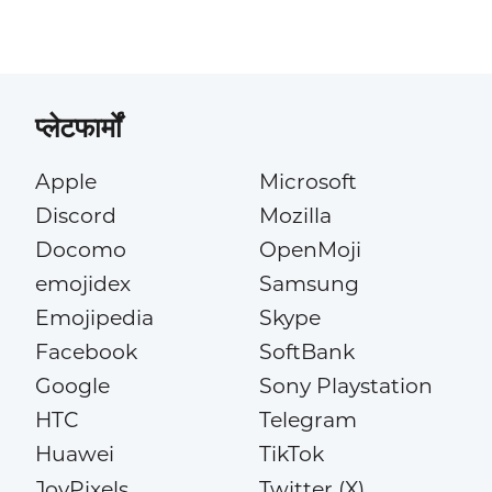
प्लेटफार्मों
Apple
Microsoft
Discord
Mozilla
Docomo
OpenMoji
emojidex
Samsung
Emojipedia
Skype
Facebook
SoftBank
Google
Sony Playstation
HTC
Telegram
Huawei
TikTok
JoyPixels
Twitter (X)