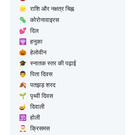
राशि और नक्षत्र चिह्न
🌟
कोरोनावाइरस
🦠
दिल
💕
हनुका
🕎
हेलोवीन
🎃
स्नातक स्तर की पढ़ाई
🎓
पिता दिवस
👨
पतझड़ शरद
🍂
पृथ्वी दिवस
🌱
दिवाली
🪔
होली
🕉️
क्रिसमस
🎅