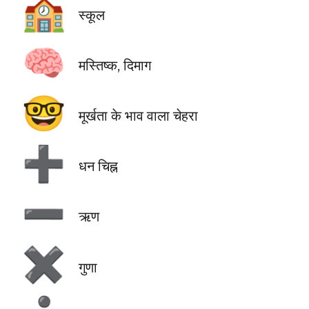
🏫
स्कूल
🧠
मस्तिष्क, दिमाग
🤓
मूर्खता के भाव वाला चेहरा
➕
धन चिह्न
➖
ऋण
✖️
गुणा