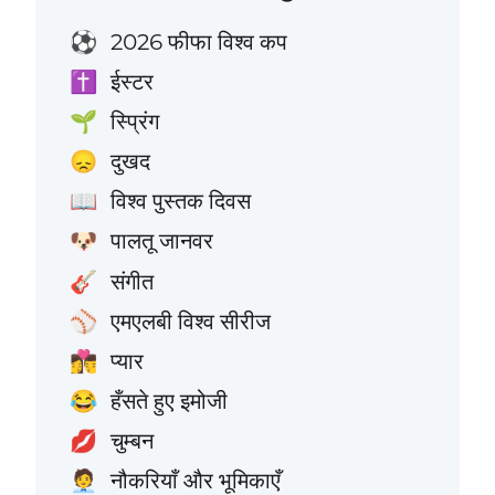
2026 फीफा विश्व कप
⚽
ईस्टर
✝️
स्प्रिंग
🌱
दुखद
😞
विश्व पुस्तक दिवस
📖
पालतू जानवर
🐶
संगीत
🎸
एमएलबी विश्व सीरीज
⚾
प्यार
👩‍❤️‍💋‍👨
हँसते हुए इमोजी
😂
चुम्बन
💋
नौकरियाँ और भूमिकाएँ
🧑‍💼