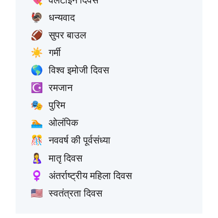
धन्यवाद
🦃
सुपर बाउल
🏈
गर्मी
☀️
विश्व इमोजी दिवस
🌎
रमजान
☪️
पुरिम
🎭
ओलंपिक
🏊
नववर्ष की पूर्वसंध्या
🎊
मातृ दिवस
🤱
अंतर्राष्ट्रीय महिला दिवस
♀️
स्वतंत्रता दिवस
🇺🇸