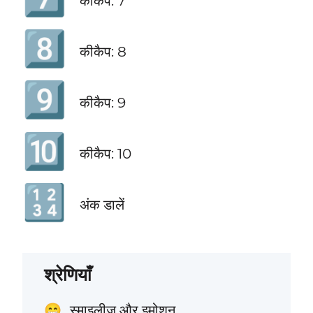
कीकैप: 7
8️⃣
कीकैप: 8
9️⃣
कीकैप: 9
🔟
कीकैप: 10
🔢
अंक डालें
श्रेणियाँ
स्माइलीज और इमोशन
😁