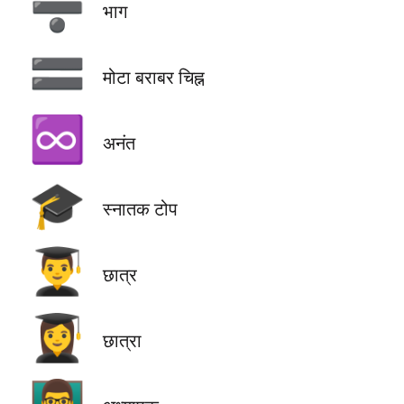
➗
भाग
🟰
मोटा बराबर चिह्न
♾️
अनंत
🎓
स्नातक टोप
👨‍🎓
छात्र
👩‍🎓
छात्रा
👨‍🏫