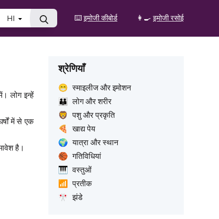
⌨️
इमोजी कीबोर्ड
👩‍🍳
इमोजी रसोई
HI
श्रेणियाँ
😁
स्माइलीज और इमोशन
ं। लोग इन्हें
👪
लोग और शरीर
🦁
पशु और प्रकृति
ों में से एक
🍕
खाद्य पेय
🌍
यात्रा और स्थान
मावेश है।
🏀
गतिविधियां
🎹
वस्तुओं
📶
प्रतीक
🎌
झंडे