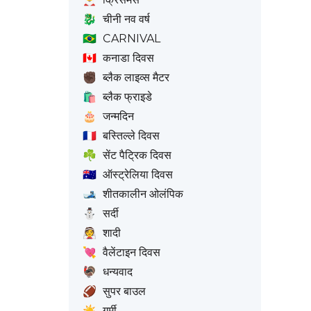
🐉
चीनी नव वर्ष
🇧🇷
CARNIVAL
🇨🇦
कनाडा दिवस
✊🏿
ब्लैक लाइव्स मैटर
🛍️
ब्लैक फ्राइडे
🎂
जन्मदिन
🇫🇷
बस्तिल्ले दिवस
☘️
सेंट पैट्रिक दिवस
🇦🇺
ऑस्ट्रेलिया दिवस
🎿
शीतकालीन ओलंपिक
⛄
सर्दी
👰
शादी
💘
वैलेंटाइन दिवस
🦃
धन्यवाद
🏈
सुपर बाउल
☀️
गर्मी