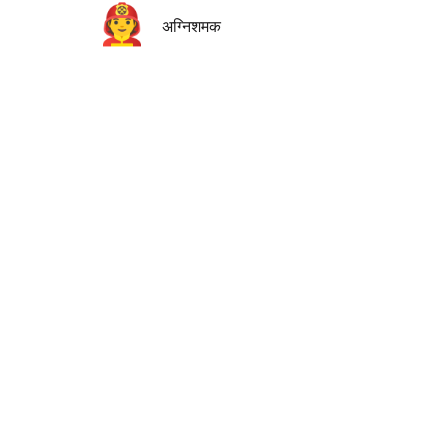
🧑‍🚒
अग्निशमक