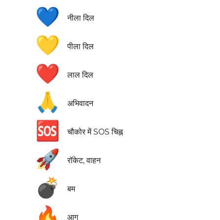
💙
नीला दिल
💛
पीला दिल
❤️
लाल दिल
🙏
अभिवादन
🆘
चौकोर में SOS चिह्न
🚀
रॉकेट, वाहन
💣
बम
🔥
आग