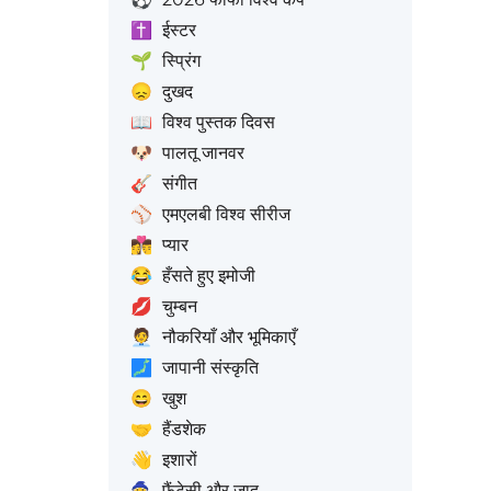
✝️
ईस्टर
🌱
स्प्रिंग
😞
दुखद
📖
विश्व पुस्तक दिवस
🐶
पालतू जानवर
🎸
संगीत
⚾
एमएलबी विश्व सीरीज
👩‍❤️‍💋‍👨
प्यार
😂
हँसते हुए इमोजी
💋
चुम्बन
🧑‍💼
नौकरियाँ और भूमिकाएँ
🗾
जापानी संस्कृति
😄
खुश
🤝
हैंडशेक
👋
इशारों
🧙
फैंटेसी और जादू