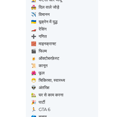
💑
दिल वाले जोड़े
✈️
विमानन
🇺🇦
यूक्रेन में युद्ध
🏎️
रेसिंग
➕
गणित
🧱
माइनक्राफ्ट
🎬
फिल्म
🍺
ऑक्टोबरफ़ेस्ट
📜
कानून
🌺
फूल
😷
चिकित्सा, स्वास्थ्य
👽
अंतरिक्ष
🏡
घर से काम करना
🎉
पार्टी
🏃
GTA 6
🗳️
चुनाव