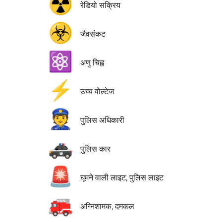
☢️
रेडियो सक्रिय
☣️
जैवसंकट
⚛️
अणु चिह्न
⚡
उच्च वोल्टेज
👮
पुलिस अधिकारी
🚓
पुलिस कार
🚨
घूमने वाली लाइट, पुलिस लाइट
🚒
अग्निशामक, दमकल