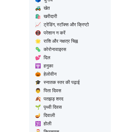
🚜
खेत
🛍️
खरीदारी
📈
ट्रेडिंग, स्टॉक्स और क्रिप्टो
📵
परेशान न करें
🌟
राशि और नक्षत्र चिह्न
🦠
कोरोनावाइरस
💕
दिल
🕎
हनुका
🎃
हेलोवीन
🎓
स्नातक स्तर की पढ़ाई
👨
पिता दिवस
🍂
पतझड़ शरद
🌱
पृथ्वी दिवस
🪔
दिवाली
🕉️
होली
🎅
क्रिसमस