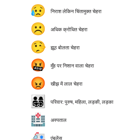
😥
निराश लेकिन चिंतामुक्त चेहरा
☹️
अधिक क्रोधित चेहरा
🤥
झूठ बोलता चेहरा
🤬
मुँह पर निशान वाला चेहरा
😡
खीझ में लाल चेहरा
👨‍👩‍👧‍👦
परिवार: पुरुष, महिला, लड़की, लड़का
🏥
अस्पताल
🚑
एंबुलेंस