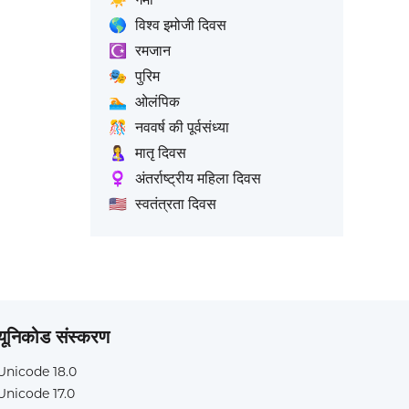
🌎
विश्व इमोजी दिवस
☪️
रमजान
🎭
पुरिम
🏊
ओलंपिक
🎊
नववर्ष की पूर्वसंध्या
🤱
मातृ दिवस
♀️
अंतर्राष्ट्रीय महिला दिवस
🇺🇸
स्वतंत्रता दिवस
यूनिकोड संस्करण
Unicode 18.0
Unicode 17.0