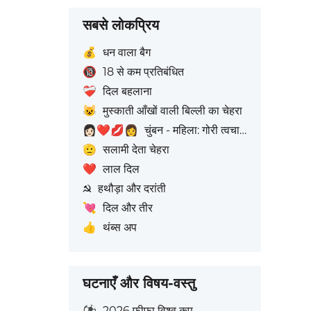
सबसे लोकप्रिय
💰
धन वाला बैग
🔞
18 से कम प्रतिबंधित
❤️‍🩹
दिल बहलाना
😺
मुस्काती आँखों वाली बिल्ली का चेहरा
👩🏻‍❤️‍💋‍👩
चुंबन - महिला: गोरी त्वचा टोन, महिला: बिना त्वचा रंग
🫡
सलामी देता चेहरा
❤️
लाल दिल
☭
हथौड़ा और दरांती
💘
दिल और तीर
👍
थंब्स अप
घटनाएँ और विषय-वस्तु
⚽
2026 फीफा विश्व कप