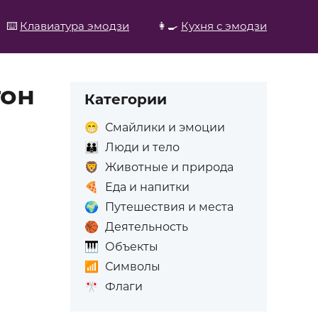
⌨️
Клавиатура эмодзи
👩‍🍳
Кухня с эмодзи
тон
Категории
😁
Смайлики и эмоции
👪
Люди и тело
🦁
Животные и природа
🍕
Еда и напитки
🌍
Путешествия и места
🏀
Деятельность
🎹
Объекты
📶
Символы
🎌
Флаги