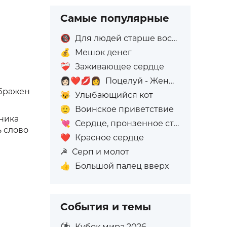
Самые популярные
🔞
Для людей старше восемнадцати лет
💰
Мешок денег
❤️‍🩹
Заживающее сердце
👩🏻‍❤️‍💋‍👩
Поцелуй - Женщина: Светлый тон кожи, Женщина: Без тона кожи
ображен
😺
Улыбающийся кот
🫡
Воинское приветствие
ника
💘
Сердце, пронзенное стрелой
ь слово
❤️
Красное сердце
☭
Серп и молот
👍
Большой палец вверх
События и темы
⚽
Кубок мира 2026