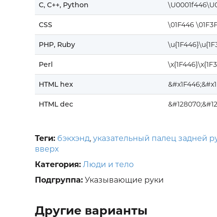
C, C++, Python
\U0001f446\U0
CSS
\01F446 \01F3
PHP, Ruby
\u{1F446}\u{1
Perl
\x{1F446}\x{1F
HTML hex
&#x1F446;&#x
HTML dec
&#128070;&#12
Теги:
бэкхэнд
,
указательный палец задней р
вверх
Категория:
Люди и тело
Подгруппа:
Указывающие руки
Другие варианты