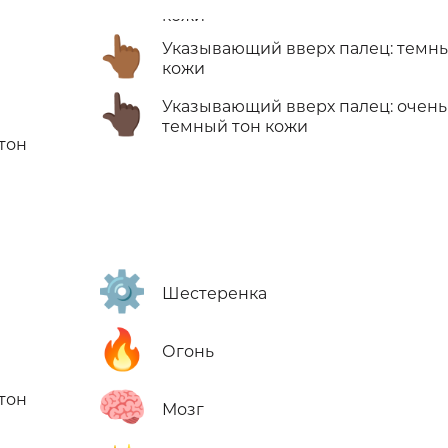
👆🏾
Указывающий вверх палец: темн
кожи
👆🏿
Указывающий вверх палец: очень
темный тон кожи
тон
⚙️
Шестеренка
🔥
Огонь
🧠
тон
Мозг