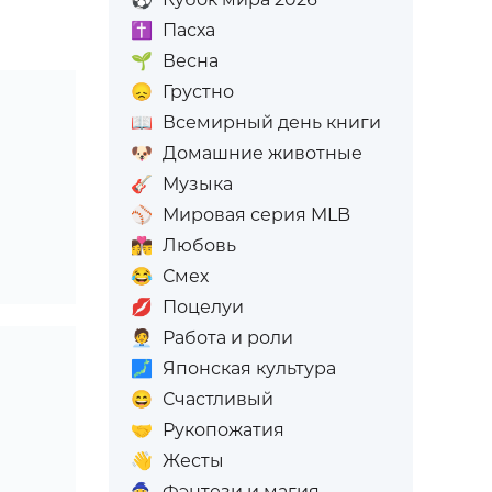
✝️
Пасха
🌱
Весна
😞
Грустно
📖
Всемирный день книги
🐶
Домашние животные
🎸
Музыка
⚾
Мировая серия MLB
👩‍❤️‍💋‍👨
Любовь
😂
Смех
💋
Поцелуи
🧑‍💼
Работа и роли
🗾
Японская культура
😄
Счастливый
🤝
Рукопожатия
👋
Жесты
🧙
Фэнтези и магия