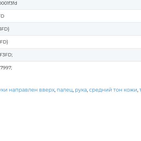
001f3fd
FD
F3FD}
3FD}
1F3FD;
7997;
уки направлен вверх
,
палец
,
рука
,
средний тон кожи
,