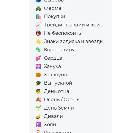
🚜
Ферма
🛍️
Покупки
📈
Трейдинг, акции и криптовалюта
📵
Не беспокоить
🌟
Знаки зодиака и звезды
🦠
Коронавирус
💕
Сердца
🕎
Ханука
🎃
Хэллоуин
🎓
Выпускной
👨
День отца
🍂
Осень / Осень
🌱
День Земли
🪔
Дивали
🕉️
Холи
🎅
Рождество