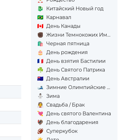
🐉
Китайский Новый год
🇧🇷
Карнавал
🇨🇦
День Канады
✊🏿
Жизни Темнокожих Имеют Значение
🛍️
Черная пятница
🎂
День рождения
🇫🇷
День взятия Бастилии
☘️
День Святого Патрика
🇦🇺
День Австралии
🎿
Зимние Олимпийские игры
⛄
Зима
👰
Свадьба / Брак
💘
День святого Валентина
🦃
День благодарения
🏈
Суперкубок
☀️
Лето