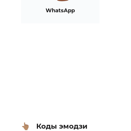
WhatsApp
Коды эмодзи
👆🏽