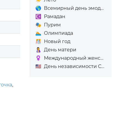
🌎
Всемирный день эмодзи
☪️
Рамадан
🎭
Пурим
🏊
Олимпиада
🎊
Новый год
🤱
День матери
♀️
Международный женский день (8-е марта)
🇺🇸
День независимости США
точка
,