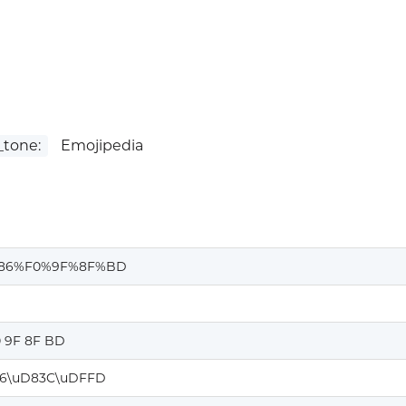
tone:
Emojipedia
86%F0%9F%8F%BD
0 9F 8F BD
6\uD83C\uDFFD