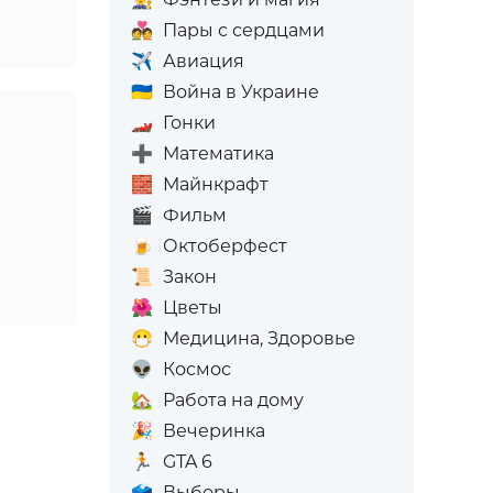
💑
Пары с сердцами
✈️
Авиация
🇺🇦
Война в Украине
🏎️
Гонки
➕
Математика
🧱
Майнкрафт
🎬
Фильм
🍺
Октоберфест
📜
Закон
🌺
Цветы
😷
Медицина, Здоровье
👽
Космос
🏡
Работа на дому
🎉
Вечеринка
🏃
GTA 6
🗳️
Выборы