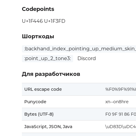
Codepoints
U+1F446 U+1F3FD
Шорткоды
:backhand_index_pointing_up_medium_skin_
:point_up_2_tone3:
Discord
Для разработчиков
URL escape code
%F0%9F%91%
Punycode
xn--on8hre
Bytes (UTF-8)
F0 9F 91 86 F
JavaScript, JSON, Java
\uD83D\uDC4