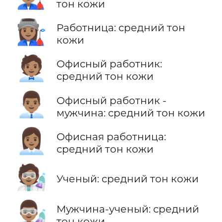
тон кожи
👩🏽‍🏭
Работница: средний тон
кожи
🧑🏽‍💼
Офисный работник:
средний тон кожи
👨🏽‍💼
Офисный работник -
мужчина: средний тон кожи
👩🏽‍💼
Офисная работница:
средний тон кожи
🧑🏽‍🔬
Ученый: средний тон кожи
👨🏽‍🔬
Мужчина-ученый: средний
тон кожи