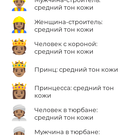
👷🏽‍♂️
средний тон кожи
👷🏽‍♀️
Женщина-строитель:
средний тон кожи
🫅🏽
Человек с короной:
средний тон кожи
🤴🏽
Принц: средний тон кожи
👸🏽
Принцесса: средний тон
кожи
👳🏽
Человек в тюрбане:
средний тон кожи
👳🏽‍♂️
Мужчина в тюрбане: