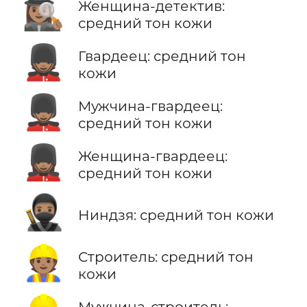
🕵🏽‍♀️
Женщина-детектив:
средний тон кожи
💂🏽
Гвардеец: средний тон
кожи
💂🏽‍♂️
Мужчина-гвардеец:
средний тон кожи
💂🏽‍♀️
Женщина-гвардеец:
средний тон кожи
🥷🏽
Ниндзя: средний тон кожи
👷🏽
Строитель: средний тон
кожи
Мужчина-строитель: