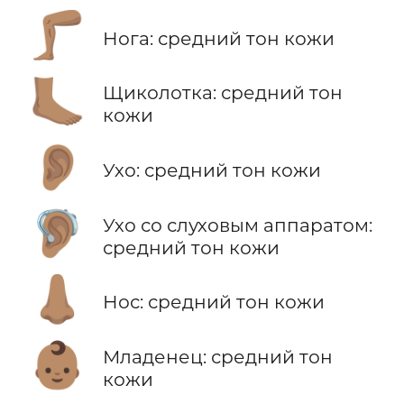
🦵🏽
Нога: средний тон кожи
🦶🏽
Щиколотка: средний тон
кожи
👂🏽
Ухо: средний тон кожи
🦻🏽
Ухо со слуховым аппаратом:
средний тон кожи
👃🏽
Нос: средний тон кожи
👶🏽
Младенец: средний тон
кожи