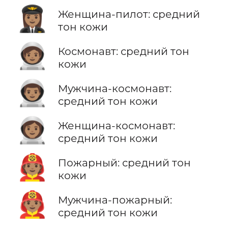
👩🏽‍✈️
Женщина-пилот: средний
тон кожи
🧑🏽‍🚀
Космонавт: средний тон
кожи
👨🏽‍🚀
Мужчина-космонавт:
средний тон кожи
👩🏽‍🚀
Женщина-космонавт:
средний тон кожи
🧑🏽‍🚒
Пожарный: средний тон
кожи
👨🏽‍🚒
Мужчина-пожарный:
средний тон кожи