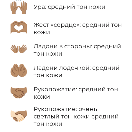
🙌🏽
Ура: средний тон кожи
🫶🏽
Жест «сердце»: средний тон
кожи
👐🏽
Ладони в стороны: средний
тон кожи
🤲🏽
Ладони лодочкой: средний
тон кожи
🤝🏽
Рукопожатие: средний тон
кожи
Рукопожатие: очень
🫱🏻‍🫲🏽
светлый тон кожи средний
тон кожи