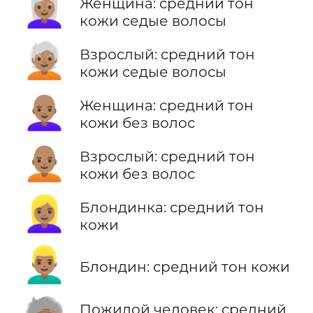
👩🏽‍🦳
Женщина: средний тон
кожи седые волосы
🧑🏽‍🦳
Взрослый: средний тон
кожи седые волосы
👩🏽‍🦲
Женщина: средний тон
кожи без волос
🧑🏽‍🦲
Взрослый: средний тон
кожи без волос
👱🏽‍♀️
Блондинка: средний тон
кожи
👱🏽‍♂️
Блондин: средний тон кожи
Пожилой человек: средний