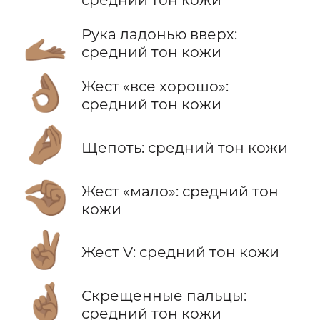
🫴🏽
Рука ладонью вверх:
средний тон кожи
👌🏽
Жест «все хорошо»:
средний тон кожи
🤌🏽
Щепоть: средний тон кожи
🤏🏽
Жест «мало»: средний тон
кожи
✌🏽
Жест V: средний тон кожи
🤞🏽
Скрещенные пальцы:
средний тон кожи