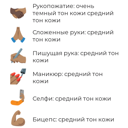
Рукопожатие: очень
🫱🏿‍🫲🏽
темный тон кожи средний
тон кожи
🙏🏽
Сложенные руки: средний
тон кожи
✍🏽
Пишущая рука: средний тон
кожи
💅🏽
Маникюр: средний тон
кожи
🤳🏽
Селфи: средний тон кожи
💪🏽
Бицепс: средний тон кожи