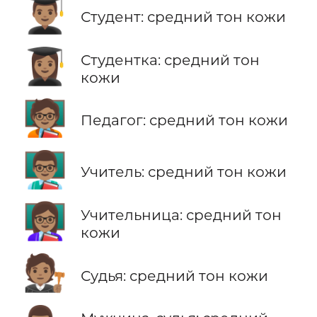
👨🏽‍🎓
Студент: средний тон кожи
👩🏽‍🎓
Студентка: средний тон
кожи
🧑🏽‍🏫
Педагог: средний тон кожи
👨🏽‍🏫
Учитель: средний тон кожи
👩🏽‍🏫
Учительница: средний тон
кожи
🧑🏽‍⚖️
Судья: средний тон кожи