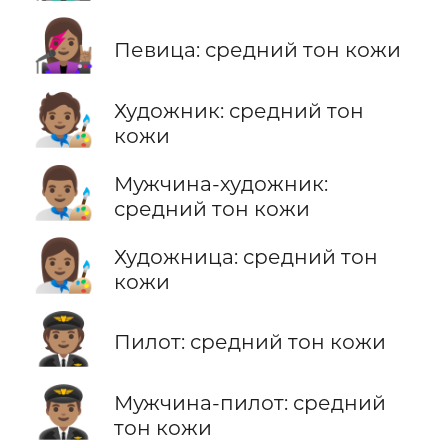
👩🏽‍🎤
Певица: средний тон кожи
🧑🏽‍🎨
Художник: средний тон
кожи
👨🏽‍🎨
Мужчина-художник:
средний тон кожи
👩🏽‍🎨
Художница: средний тон
кожи
🧑🏽‍✈️
Пилот: средний тон кожи
👨🏽‍✈️
Мужчина-пилот: средний
тон кожи