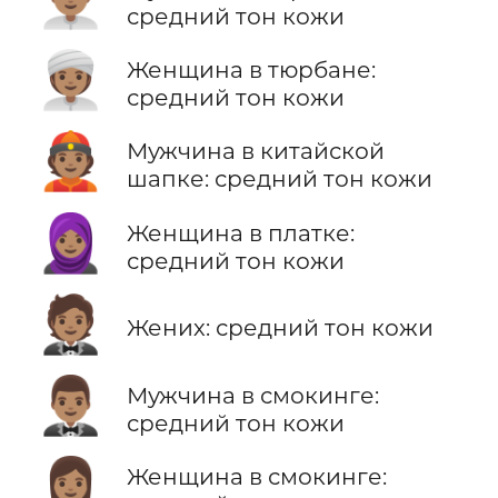
средний тон кожи
👳🏽‍♀️
Женщина в тюрбане:
средний тон кожи
👲🏽
Мужчина в китайской
шапке: средний тон кожи
🧕🏽
Женщина в платке:
средний тон кожи
🤵🏽
Жених: средний тон кожи
🤵🏽‍♂️
Мужчина в смокинге:
средний тон кожи
🤵🏽‍♀️
Женщина в смокинге: