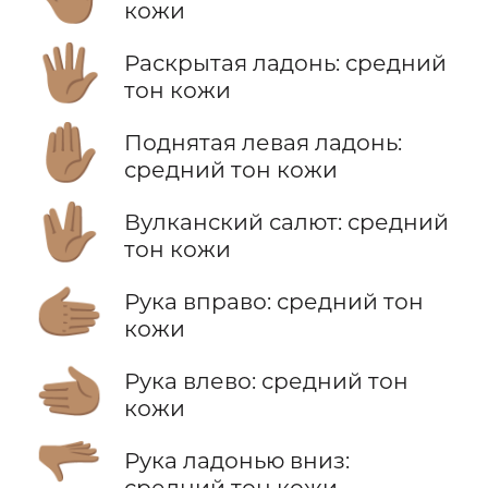
кожи
🖐🏽
Раскрытая ладонь: средний
тон кожи
✋🏽
Поднятая левая ладонь:
средний тон кожи
🖖🏽
Вулканский салют: средний
тон кожи
🫱🏽
Рука вправо: средний тон
кожи
🫲🏽
Рука влево: средний тон
кожи
🫳🏽
Рука ладонью вниз:
средний тон кожи