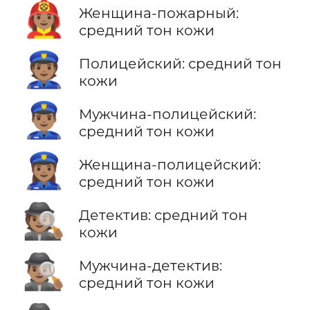
👩🏽‍🚒
Женщина-пожарный:
средний тон кожи
👮🏽
Полицейский: средний тон
кожи
👮🏽‍♂️
Мужчина-полицейский:
средний тон кожи
👮🏽‍♀️
Женщина-полицейский:
средний тон кожи
🕵🏽
Детектив: средний тон
кожи
🕵🏽‍♂️
Мужчина-детектив:
средний тон кожи