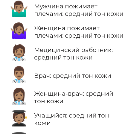
🤷🏽‍♂️
Мужчина пожимает
плечами: средний тон кожи
🤷🏽‍♀️
Женщина пожимает
плечами: средний тон кожи
🧑🏽‍⚕️
Медицинский работник:
средний тон кожи
👨🏽‍⚕️
Врач: средний тон кожи
👩🏽‍⚕️
Женщина-врач: средний
тон кожи
🧑🏽‍🎓
Учащийся: средний тон
кожи