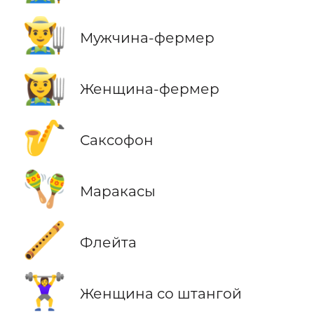
👨‍🌾
Мужчина-фермер
👩‍🌾
Женщина-фермер
🎷
Саксофон
🪇
Маракасы
🪈
Флейта
🏋️‍♀️
Женщина со штангой