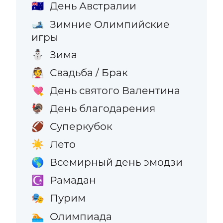
День Австралии
🇦🇺
Зимние Олимпийские
🎿
игры
Зима
⛄
Свадьба / Брак
👰
День святого Валентина
💘
День благодарения
🦃
Суперкубок
🏈
Лето
☀️
Всемирный день эмодзи
🌎
Рамадан
☪️
Пурим
🎭
Олимпиада
🏊