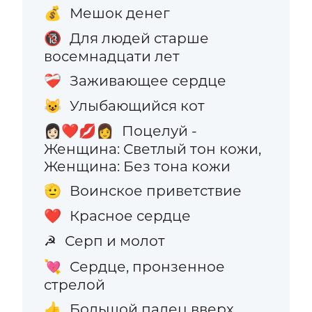
Мешок денег
💰
Для людей старше
🔞
восемнадцати лет
Заживающее сердце
❤️‍🩹
Улыбающийся кот
😺
Поцелуй -
👩🏻‍❤️‍💋‍👩
Женщина: Светлый тон кожи,
Женщина: Без тона кожи
Воинское приветствие
🫡
Красное сердце
❤️
Серп и молот
☭
Сердце, пронзенное
💘
стрелой
Большой палец вверх
👍