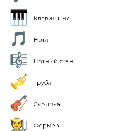
🎹
Клавишные
🎵
Нота
🎼
Нотный стан
🎺
Труба
🎻
Скрипка
🧑‍🌾
Фермер