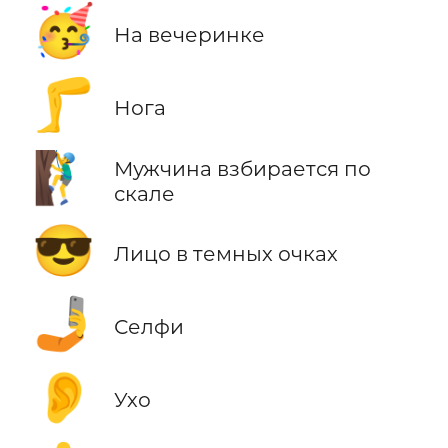
🥳
На вечеринке
🦵
Нога
🧗‍♂️
Мужчина взбирается по
скале
😎
Лицо в темных очках
🤳
Селфи
👂
Ухо