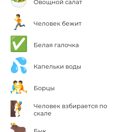
🥗
Овощной салат
🏃
Человек бежит
✅
Белая галочка
💦
Капельки воды
🤼
Борцы
🧗
Человек взбирается по
скале
🐂
Бык