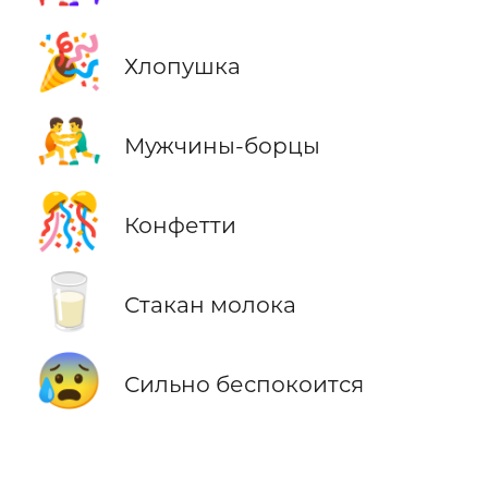
🎉
Хлопушка
🤼‍♂️
Мужчины-борцы
🎊
Конфетти
🥛
Стакан молока
😰
Сильно беспокоится