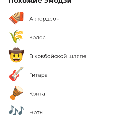
Похожие эмодзи
🪗
Аккордеон
🌾
Колос
🤠
В ковбойской шляпе
🎸
Гитара
🪘
Конга
🎶
Ноты