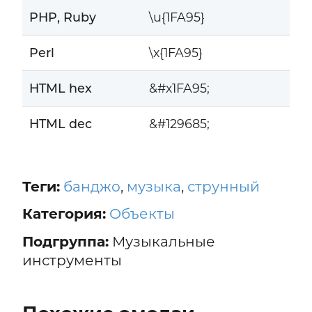
PHP, Ruby
\u{1FA95}
Perl
\x{1FA95}
HTML hex
&#x1FA95;
HTML dec
&#129685;
Теги:
банджо
,
музыка
,
струнный
Категория:
Объекты
Подгруппа:
Музыкальные
инструменты