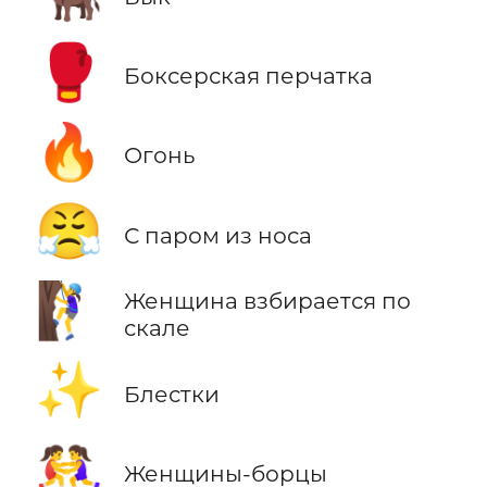
🥊
Боксерская перчатка
🔥
Огонь
😤
С паром из носа
🧗‍♀️
Женщина взбирается по
скале
✨
Блестки
🤼‍♀️
Женщины-борцы