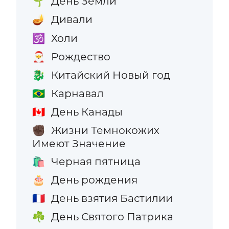
День Земли
🌱
Дивали
🪔
Холи
🕉️
Рождество
🎅
Китайский Новый год
🐉
Карнавал
🇧🇷
День Канады
🇨🇦
Жизни Темнокожих
✊🏿
Имеют Значение
Черная пятница
🛍️
День рождения
🎂
День взятия Бастилии
🇫🇷
День Святого Патрика
☘️