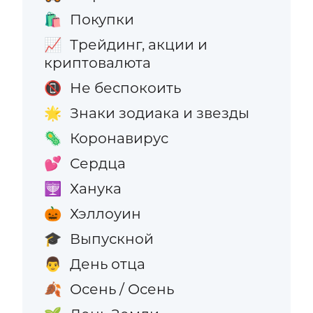
Покупки
🛍️
Трейдинг, акции и
📈
криптовалюта
Не беспокоить
📵
Знаки зодиака и звезды
🌟
Коронавирус
🦠
Сердца
💕
Ханука
🕎
Хэллоуин
🎃
Выпускной
🎓
День отца
👨
Осень / Осень
🍂