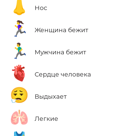
👃
Нос
🏃‍♀️
Женщина бежит
🏃‍♂️
Мужчина бежит
🫀
Сердце человека
😮‍💨
Выдыхает
🫁
Легкие