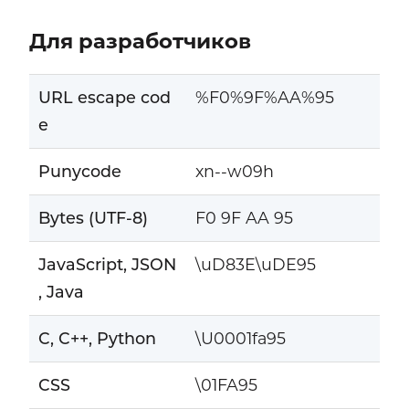
Для разработчиков
URL escape cod
%F0%9F%AA%95
e
Punycode
xn--w09h
Bytes (UTF-8)
F0 9F AA 95
JavaScript, JSON
\uD83E\uDE95
, Java
C, C++, Python
\U0001fa95
CSS
\01FA95