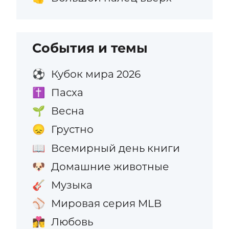
События и темы
Кубок мира 2026
⚽
Пасха
✝️
Весна
🌱
Грустно
😞
Всемирный день книги
📖
Домашние животные
🐶
Музыка
🎸
Мировая серия MLB
⚾
Любовь
👩‍❤️‍💋‍👨