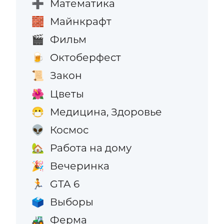
Математика
➕
Майнкрафт
🧱
Фильм
🎬
Октоберфест
🍺
Закон
📜
Цветы
🌺
Медицина, Здоровье
😷
Космос
👽
Работа на дому
🏡
Вечеринка
🎉
GTA 6
🏃
Выборы
🗳️
Ферма
🚜