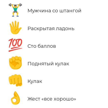
🏋️‍♂️
Мужчина со штангой
🖐️
Раскрытая ладонь
💯
Сто баллов
✊
Поднятый кулак
👊
Кулак
👌
Жест «все хорошо»