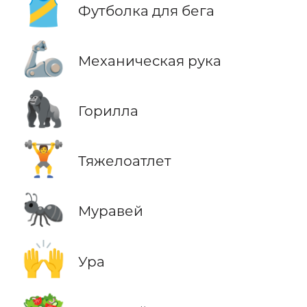
🎽
Футболка для бега
🦾
Механическая рука
🦍
Горилла
🏋️
Тяжелоатлет
🐜
Муравей
🙌
Ура