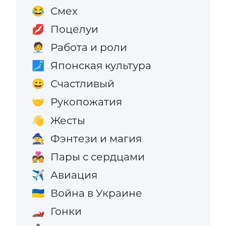
Смех
😂
Поцелуи
💋
Работа и роли
🧑‍💼
Японская культура
🗾
Счастливый
😄
Рукопожатия
🤝
Жесты
👋
Фэнтези и магия
🧙
Пары с сердцами
💑
Авиация
✈️
Война в Украине
🇺🇦
Гонки
🏎️