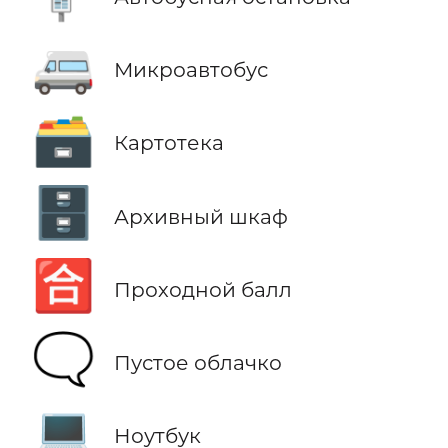
🚐
Микроавтобус
🗃️
Картотека
🗄️
Архивный шкаф
🈴
Проходной балл
🗨️
Пустое облачко
💻
Ноутбук