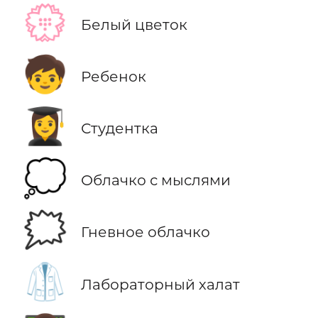
💮
Белый цветок
🧒
Ребенок
👩‍🎓
Студентка
💭
Облачко с мыслями
🗯️
Гневное облачко
🥼
Лабораторный халат