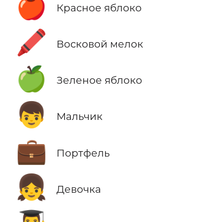
🍎
Красное яблоко
🖍️
Восковой мелок
🍏
Зеленое яблоко
👦
Мальчик
💼
Портфель
👧
Девочка