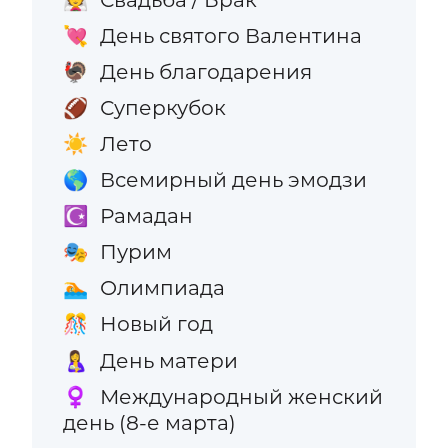
День святого Валентина
💘
День благодарения
🦃
Суперкубок
🏈
Лето
☀️
Всемирный день эмодзи
🌎
Рамадан
☪️
Пурим
🎭
Олимпиада
🏊
Новый год
🎊
День матери
🤱
Международный женский
♀️
день (8-е марта)