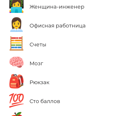
👩‍💻
Женщина-инженер
👩‍💼
Офисная работница
🧮
Счеты
🧠
Мозг
🎒
Рюкзак
💯
Сто баллов