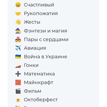
Счастливый
😄
Рукопожатия
🤝
Жесты
👋
Фэнтези и магия
🧙
Пары с сердцами
💑
Авиация
✈️
Война в Украине
🇺🇦
Гонки
🏎️
Математика
➕
Майнкрафт
🧱
Фильм
🎬
Октоберфест
🍺