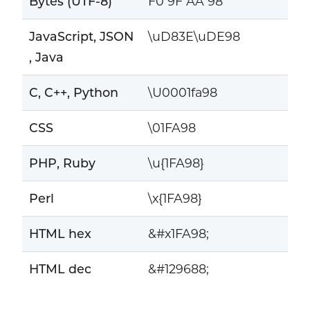
Bytes (UTF-8)
F0 9F AA 98
JavaScript, JSON
\uD83E\uDE98
, Java
C, C++, Python
\U0001fa98
CSS
\01FA98
PHP, Ruby
\u{1FA98}
Perl
\x{1FA98}
HTML hex
&#x1FA98;
HTML dec
&#129688;