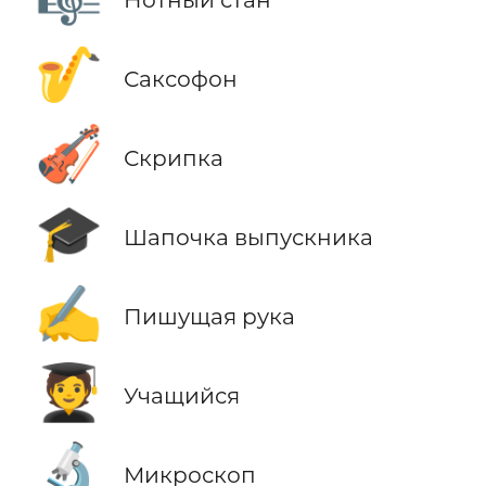
🎷
Саксофон
🎻
Скрипка
🎓
Шапочка выпускника
✍️
Пишущая рука
🧑‍🎓
Учащийся
🔬
Микроскоп