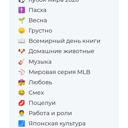
Пасха
✝️
Весна
🌱
Грустно
😞
Всемирный день книги
📖
Домашние животные
🐶
Музыка
🎸
Мировая серия MLB
⚾
Любовь
👩‍❤️‍💋‍👨
Смех
😂
Поцелуи
💋
Работа и роли
🧑‍💼
Японская культура
🗾