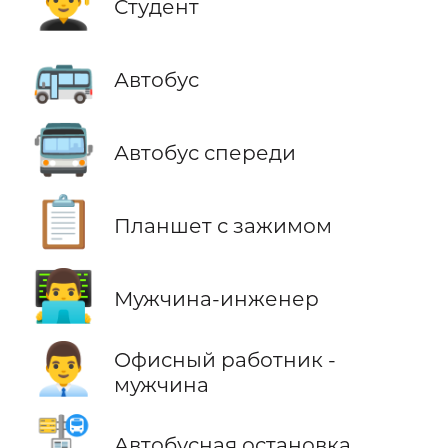
👨‍🎓
Студент
🚌
Автобус
🚍
Автобус спереди
📋
Планшет с зажимом
👨‍💻
Мужчина-инженер
👨‍💼
Офисный работник -
мужчина
🚏
Автобусная остановка