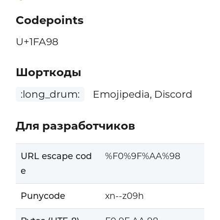
Codepoints
U+1FA98
Шорткоды
:long_drum:
Emojipedia, Discord
Для разработчиков
URL escape cod
%F0%9F%AA%98
e
Punycode
xn--z09h