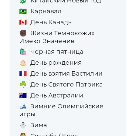
Китайский Новый год
🐉
Карнавал
🇧🇷
День Канады
🇨🇦
Жизни Темнокожих
✊🏿
Имеют Значение
Черная пятница
🛍️
День рождения
🎂
День взятия Бастилии
🇫🇷
День Святого Патрика
☘️
День Австралии
🇦🇺
Зимние Олимпийские
🎿
игры
Зима
⛄
Свадьба / Брак
👰