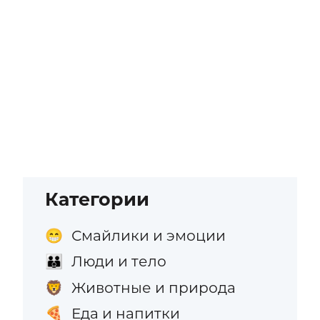
Категории
Смайлики и эмоции
😁
Люди и тело
👪
Животные и природа
🦁
Еда и напитки
🍕