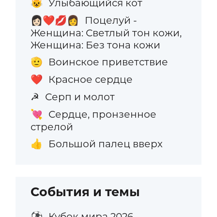
Улыбающийся кот
😺
Поцелуй -
👩🏻‍❤️‍💋‍👩
Женщина: Светлый тон кожи,
Женщина: Без тона кожи
Воинское приветствие
🫡
Красное сердце
❤️
Серп и молот
☭
Сердце, пронзенное
💘
стрелой
Большой палец вверх
👍
События и темы
Кубок мира 2026
⚽