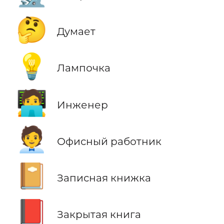
🤔
Думает
💡
Лампочка
🧑‍💻
Инженер
🧑‍💼
Офисный работник
📔
Записная книжка
📕
Закрытая книга