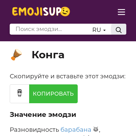
RU
Конга
🪘
Скопируйте и вставьте этот эмодзи:
🪘
КОПИРОВАТЬ
Значение эмодзи
Разновидность
барабана
🥁,