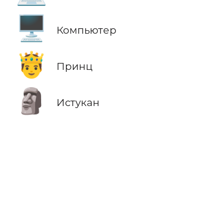
🖥️
Компьютер
🤴
Принц
🗿
Истукан