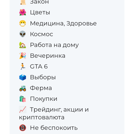
Закон
📜
Цветы
🌺
Медицина, Здоровье
😷
Космос
👽
Работа на дому
🏡
Вечеринка
🎉
GTA 6
🏃
Выборы
🗳️
Ферма
🚜
Покупки
🛍️
Трейдинг, акции и
📈
криптовалюта
Не беспокоить
📵