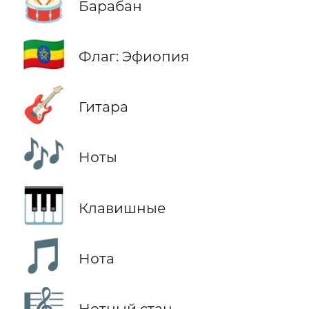
🥁
Барабан
🇪🇹
Флаг: Эфиопия
🎸
Гитара
🎶
Ноты
🎹
Клавишные
🎵
Нота
🎼
Нотный стан