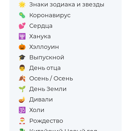
Знаки зодиака и звезды
🌟
Коронавирус
🦠
Сердца
💕
Ханука
🕎
Хэллоуин
🎃
Выпускной
🎓
День отца
👨
Осень / Осень
🍂
День Земли
🌱
Дивали
🪔
Холи
🕉️
Рождество
🎅