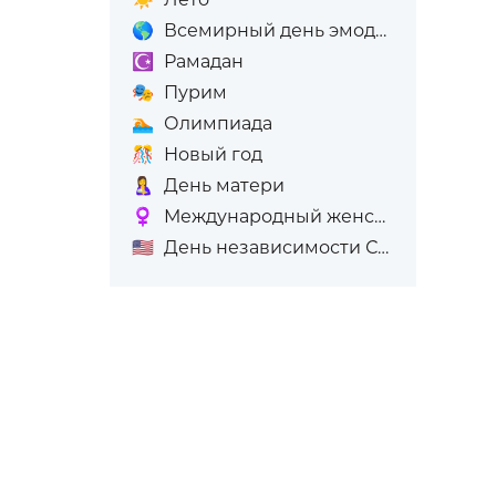
🌎
Всемирный день эмодзи
☪️
Рамадан
🎭
Пурим
🏊
Олимпиада
🎊
Новый год
🤱
День матери
♀️
Международный женский день (8-е марта)
🇺🇸
День независимости США