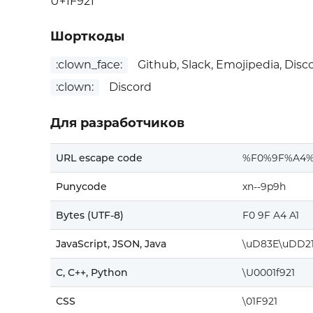
U+1F921
Шорткоды
:clown_face:
Github, Slack, Emojipedia, Disc
:clown:
Discord
Для разработчиков
URL escape code
%F0%9F%A4%
Punycode
xn--9p9h
Bytes (UTF-8)
F0 9F A4 A1
JavaScript, JSON, Java
\uD83E\uDD2
C, C++, Python
\U0001f921
CSS
\01F921