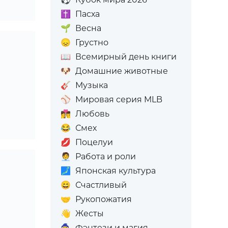
✝️
Пасха
🌱
Весна
😞
Грустно
📖
Всемирный день книги
🐶
Домашние животные
🎸
Музыка
⚾
Мировая серия MLB
👩‍❤️‍💋‍👨
Любовь
😂
Смех
💋
Поцелуи
🧑‍💼
Работа и роли
🗾
Японская культура
😄
Счастливый
🤝
Рукопожатия
👋
Жесты
🧙
Фэнтези и магия