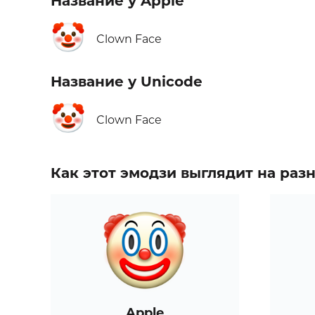
Название у Apple
🤡
Clown Face
Название у Unicode
🤡
Clown Face
Как этот эмодзи выглядит на ра
Apple