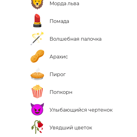
🦁
Морда льва
💄
Помада
🪄
Волшебная палочка
🥜
Арахис
🥧
Пирог
🍿
Попкорн
😈
Улыбающийся чертенок
🥀
Увядший цветок