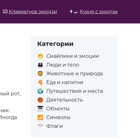
⌨️
Клавиатура эмодзи
👩‍🍳
Кухня с эмодзи
Категории
😁
Смайлики и эмоции
👪
Люди и тело
🦁
Животные и природа
🍕
Еда и напитки
🌍
Путешествия и места
ный рот,
🏀
Деятельность
🎹
Объекты
ния.
📶
Символы
Иногда
🎌
Флаги