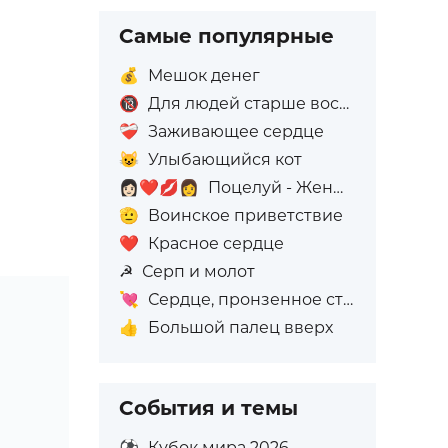
Самые популярные
💰
Мешок денег
🔞
Для людей старше восемнадцати лет
❤️‍🩹
Заживающее сердце
😺
Улыбающийся кот
👩🏻‍❤️‍💋‍👩
Поцелуй - Женщина: Светлый тон кожи, Женщина: Без тона кожи
🫡
Воинское приветствие
❤️
Красное сердце
☭
Серп и молот
💘
Сердце, пронзенное стрелой
👍
Большой палец вверх
События и темы
⚽
Кубок мира 2026