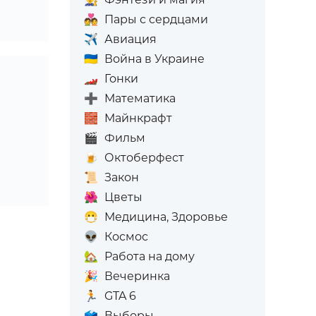
💑
Пары с сердцами
✈️
Авиация
🇺🇦
Война в Украине
🏎️
Гонки
➕
Математика
🧱
Майнкрафт
🎬
Фильм
🍺
Октоберфест
📜
Закон
🌺
Цветы
😷
Медицина, Здоровье
👽
Космос
🏡
Работа на дому
🎉
Вечеринка
🏃
GTA 6
🗳️
Выборы