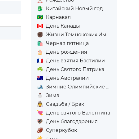
🐉
Китайский Новый год
🇧🇷
Карнавал
🇨🇦
День Канады
✊🏿
Жизни Темнокожих Имеют Значение
🛍️
Черная пятница
🎂
День рождения
🇫🇷
День взятия Бастилии
☘️
День Святого Патрика
🇦🇺
День Австралии
🎿
Зимние Олимпийские игры
⛄
Зима
👰
Свадьба / Брак
💘
День святого Валентина
🦃
День благодарения
🏈
Суперкубок
☀️
Лето