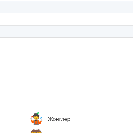
🤹
Жонглер