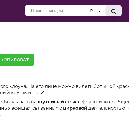
RU
КОПИРОВАТЬ
ого клоуна. На его лице можно видеть большой крас
сный круглый
нос
👃.
тобы указать на
шутливый
смысл фразы или сообще
чных афишах, связанных с
цирковой
деятельностью. 
.