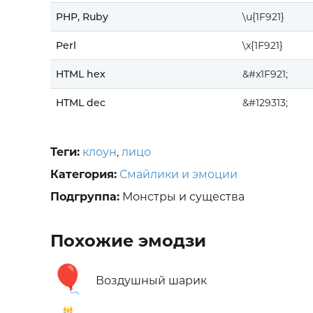
PHP, Ruby
\u{1F921}
Perl
\x{1F921}
HTML hex
&#x1F921;
HTML dec
&#129313;
Теги:
клоун
,
лицо
Категория:
Смайлики и эмоции
Подгруппа:
Монстры и существа
Похожие эмодзи
🎈
Воздушный шарик