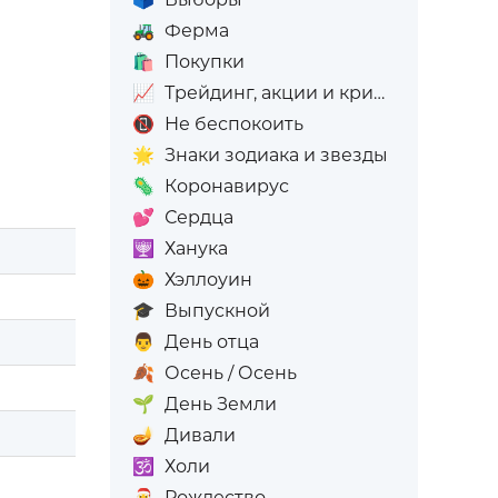
🚜
Ферма
🛍️
Покупки
📈
Трейдинг, акции и криптовалюта
📵
Не беспокоить
🌟
Знаки зодиака и звезды
🦠
Коронавирус
💕
Сердца
🕎
Ханука
🎃
Хэллоуин
🎓
Выпускной
👨
День отца
🍂
Осень / Осень
🌱
День Земли
🪔
Дивали
🕉️
Холи
🎅
Рождество