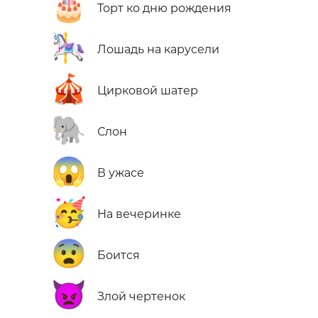
🎂
Торт ко дню рождения
🎠
Лошадь на карусели
🎪
Цирковой шатер
🐘
Слон
😱
В ужасе
🥳
На вечеринке
😨
Боится
👿
Злой чертенок