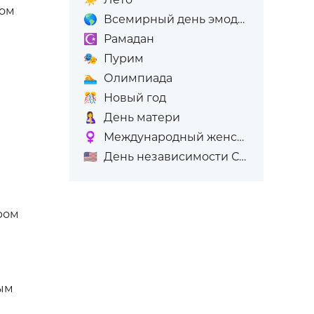
дом
🌎
Всемирный день эмодзи
☪️
Рамадан
🎭
Пурим
🏊
Олимпиада
🎊
Новый год
🤱
День матери
♀️
Международный женский день (8-е марта)
🇺🇸
День независимости США
ром
ным