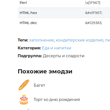
Perl
\x{1F967}
HTML hex
&#x1F967;
HTML dec
&#129383;
Теги:
заполнение
,
кондитерские изделия
,
п
Категория:
Еда и напитки
Подгруппа:
Десерты и сладости
Похожие эмодзи
🥖
Багет
🎂
Торт ко дню рождения