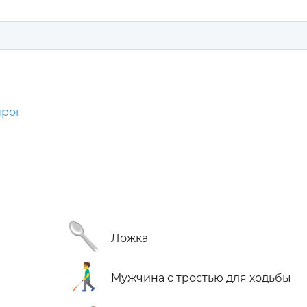
ирог
🥄
Ложка
👨‍🦯
Мужчина с тростью для ходьбы