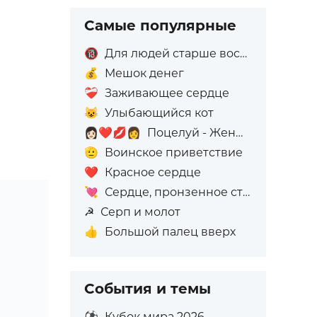
Самые популярные
🔞
Для людей старше восемнадцати лет
💰
Мешок денег
❤️‍🩹
Заживающее сердце
😺
Улыбающийся кот
👩🏻‍❤️‍💋‍👩
Поцелуй - Женщина: Светлый тон кожи, Женщина: Без тона кожи
🫡
Воинское приветствие
❤️
Красное сердце
💘
Сердце, пронзенное стрелой
☭
Серп и молот
👍
Большой палец вверх
События и темы
⚽
Кубок мира 2026