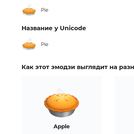
🥧
Pie
Название у Unicode
🥧
Pie
Как этот эмодзи выглядит на ра
Apple