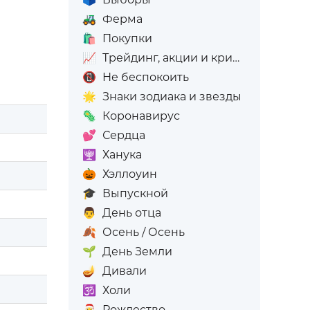
🚜
Ферма
🛍️
Покупки
📈
Трейдинг, акции и криптовалюта
📵
Не беспокоить
🌟
Знаки зодиака и звезды
🦠
Коронавирус
💕
Сердца
🕎
Ханука
🎃
Хэллоуин
🎓
Выпускной
👨
День отца
🍂
Осень / Осень
🌱
День Земли
🪔
Дивали
🕉️
Холи
🎅
Рождество