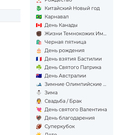
🐉
Китайский Новый год
🇧🇷
Карнавал
🇨🇦
День Канады
✊🏿
Жизни Темнокожих Имеют Значение
🛍️
Черная пятница
🎂
День рождения
🇫🇷
День взятия Бастилии
☘️
День Святого Патрика
🇦🇺
День Австралии
🎿
Зимние Олимпийские игры
⛄
Зима
👰
Свадьба / Брак
💘
День святого Валентина
🦃
День благодарения
🏈
Суперкубок
☀️
Лето