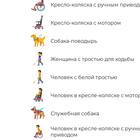
🦽
Кресло-коляска с ручным приво
🦼
Кресло-коляска с мотором
🦮
Собака-поводырь
👩‍🦯
Женщина с тростью для ходьбы
🧑‍🦯
Человек с белой тростью
🧑‍🦼
Человек в кресле-коляске с мото
🐕‍🦺
Служебная собака
🧑‍🦽
Человек в кресле-коляске с руч
приводом