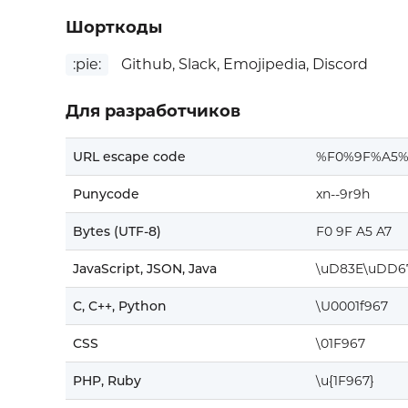
Шорткоды
:pie:
Github, Slack, Emojipedia, Discord
Для разработчиков
URL escape code
%F0%9F%A5%
Punycode
xn--9r9h
Bytes (UTF-8)
F0 9F A5 A7
JavaScript, JSON, Java
\uD83E\uDD6
C, C++, Python
\U0001f967
CSS
\01F967
PHP, Ruby
\u{1F967}