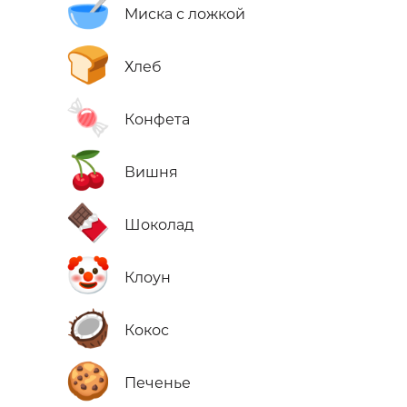
🥣
Миска с ложкой
🍞
Хлеб
🍬
Конфета
🍒
Вишня
🍫
Шоколад
🤡
Клоун
🥥
Кокос
🍪
Печенье