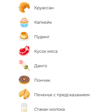
🥐
Круассан
🧁
Капкейк
🍮
Пудинг
🥩
Кусок мяса
🍡
Данго
🍩
Пончик
🥠
Печенье с предсказанием
🥛
Стакан молока