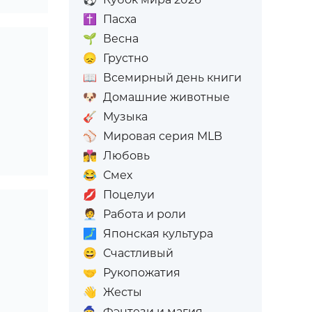
✝️
Пасха
🌱
Весна
😞
Грустно
📖
Всемирный день книги
🐶
Домашние животные
🎸
Музыка
⚾
Мировая серия MLB
👩‍❤️‍💋‍👨
Любовь
😂
Смех
💋
Поцелуи
🧑‍💼
Работа и роли
🗾
Японская культура
😄
Счастливый
🤝
Рукопожатия
👋
Жесты
🧙
Фэнтези и магия