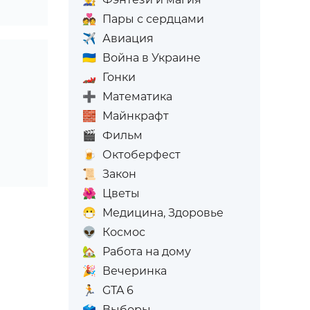
💑
Пары с сердцами
✈️
Авиация
🇺🇦
Война в Украине
🏎️
Гонки
➕
Математика
🧱
Майнкрафт
🎬
Фильм
🍺
Октоберфест
📜
Закон
🌺
Цветы
😷
Медицина, Здоровье
👽
Космос
🏡
Работа на дому
🎉
Вечеринка
🏃
GTA 6
🗳️
Выборы