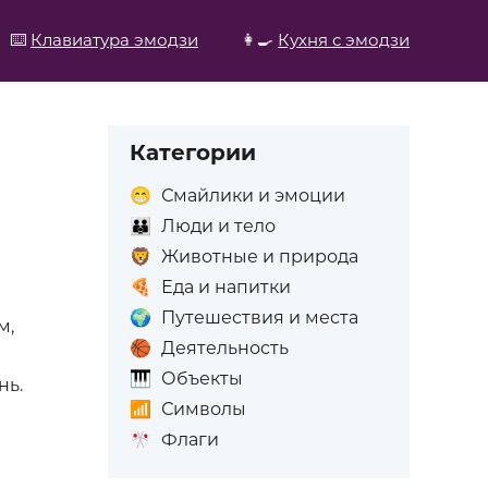
⌨️
Клавиатура эмодзи
👩‍🍳
Кухня с эмодзи
Категории
😁
Смайлики и эмоции
👪
Люди и тело
🦁
Животные и природа
🍕
Еда и напитки
🌍
Путешествия и места
м,
🏀
Деятельность
🎹
Объекты
нь.
📶
Символы
🎌
Флаги