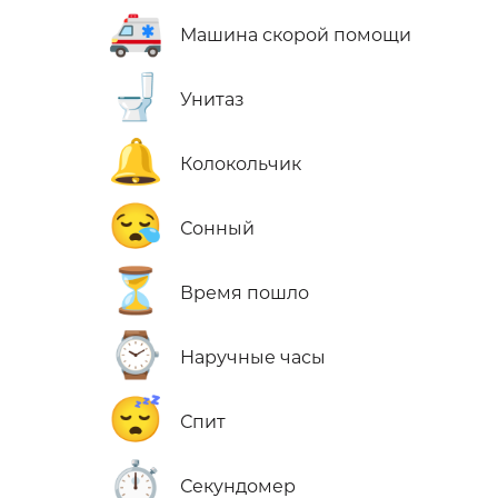
🚑
Машина скорой помощи
🚽
Унитаз
🔔
Колокольчик
😪
Сонный
⏳
Время пошло
⌚
Наручные часы
😴
Спит
⏱️
Секундомер