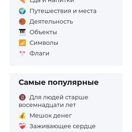
🍕
Путешествия и места
🌍
Деятельность
🏀
Объекты
🎹
Символы
📶
Флаги
🎌
Самые популярные
Для людей старше
🔞
восемнадцати лет
Мешок денег
💰
Заживающее сердце
❤️‍🩹