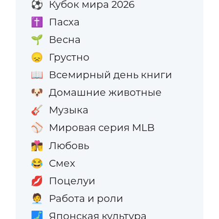
Кубок мира 2026
⚽
Пасха
✝️
Весна
🌱
Грустно
😞
Всемирный день книги
📖
Домашние животные
🐶
Музыка
🎸
Мировая серия MLB
⚾
Любовь
👩‍❤️‍💋‍👨
Смех
😂
Поцелуи
💋
Работа и роли
🧑‍💼
Японская культура
🗾