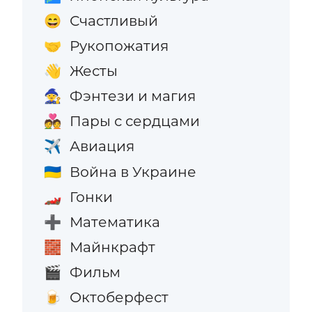
Счастливый
😄
Рукопожатия
🤝
Жесты
👋
Фэнтези и магия
🧙
Пары с сердцами
💑
Авиация
✈️
Война в Украине
🇺🇦
Гонки
🏎️
Математика
➕
Майнкрафт
🧱
Фильм
🎬
Октоберфест
🍺