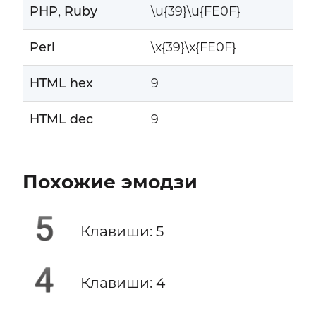
PHP, Ruby
\u{39}\u{FE0F}
Perl
\x{39}\x{FE0F}
HTML hex
9️
HTML dec
9️
Похожие эмодзи
5️
Клавиши: 5
4️
Клавиши: 4