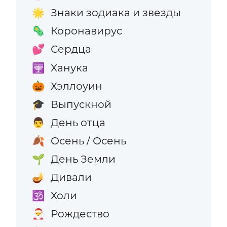
Знаки зодиака и звезды
🌟
Коронавирус
🦠
Сердца
💕
Ханука
🕎
Хэллоуин
🎃
Выпускной
🎓
День отца
👨
Осень / Осень
🍂
День Земли
🌱
Дивали
🪔
Холи
🕉️
Рождество
🎅