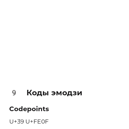
Коды эмодзи
9️
Codepoints
U+39 U+FE0F