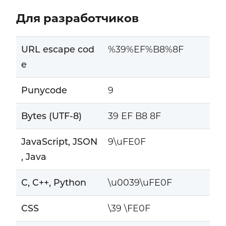
Для разработчиков
URL escape cod
%39%EF%B8%8F
e
Punycode
9
Bytes (UTF-8)
39 EF B8 8F
JavaScript, JSON
9\uFE0F
, Java
C, C++, Python
\u0039\uFE0F
CSS
\39 \FE0F