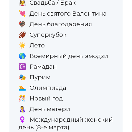
Свадьба / Брак
👰
День святого Валентина
💘
День благодарения
🦃
Суперкубок
🏈
Лето
☀️
Всемирный день эмодзи
🌎
Рамадан
☪️
Пурим
🎭
Олимпиада
🏊
Новый год
🎊
День матери
🤱
Международный женский
♀️
день (8-е марта)