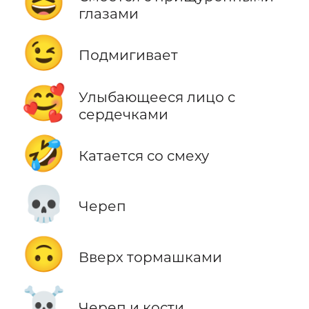
😆
глазами
😉
Подмигивает
🥰
Улыбающееся лицо с
сердечками
🤣
Катается со смеху
💀
Череп
🙃
Вверх тормашками
☠️
Череп и кости