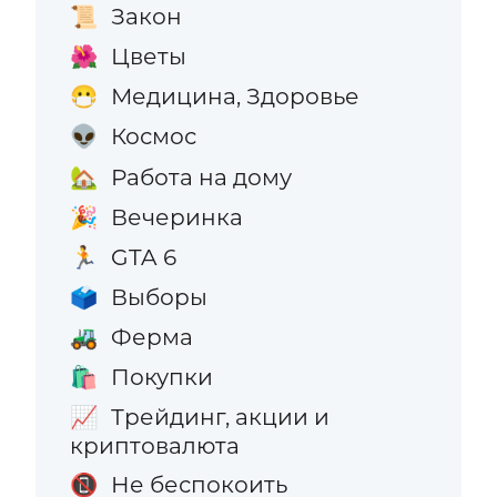
Закон
📜
Цветы
🌺
Медицина, Здоровье
😷
Космос
👽
Работа на дому
🏡
Вечеринка
🎉
GTA 6
🏃
Выборы
🗳️
Ферма
🚜
Покупки
🛍️
Трейдинг, акции и
📈
криптовалюта
Не беспокоить
📵