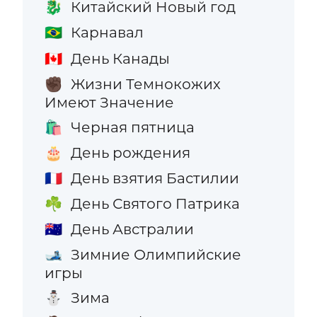
Китайский Новый год
🐉
Карнавал
🇧🇷
День Канады
🇨🇦
Жизни Темнокожих
✊🏿
Имеют Значение
Черная пятница
🛍️
День рождения
🎂
День взятия Бастилии
🇫🇷
День Святого Патрика
☘️
День Австралии
🇦🇺
Зимние Олимпийские
🎿
игры
Зима
⛄