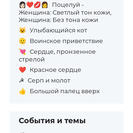
Поцелуй -
👩🏻‍❤️‍💋‍👩
Женщина: Светлый тон кожи,
Женщина: Без тона кожи
Улыбающийся кот
😺
Воинское приветствие
🫡
Сердце, пронзенное
💘
стрелой
Красное сердце
❤️
Серп и молот
☭
Большой палец вверх
👍
События и темы