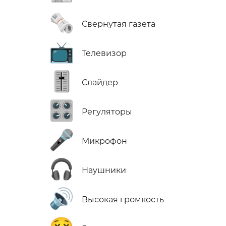
🗞️
Свернутая газета
📺
Телевизор
🎚️
Слайдер
🎛️
Регуляторы
🎤
Микрофон
🎧
Наушники
🔊
Высокая громкость