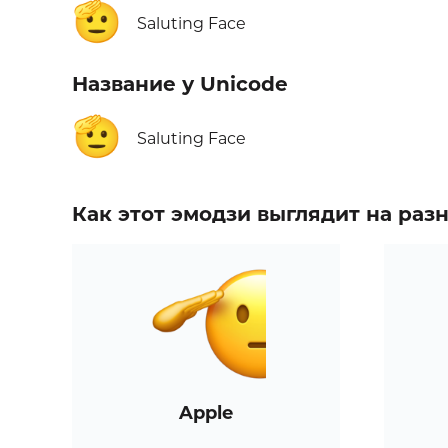
🫡
Saluting Face
Название у Unicode
🫡
Saluting Face
Как этот эмодзи выглядит на ра
Apple