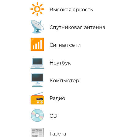
🔆
Высокая яркость
📡
Спутниковая антенна
📶
Сигнал сети
💻
Ноутбук
🖥️
Компьютер
📻
Радио
💿
CD
📰
Газета