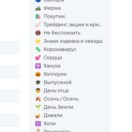
🚜
Ферма
🛍️
Покупки
📈
Трейдинг, акции и криптовалюта
📵
Не беспокоить
🌟
Знаки зодиака и звезды
🦠
Коронавирус
💕
Сердца
🕎
Ханука
🎃
Хэллоуин
🎓
Выпускной
👨
День отца
🍂
Осень / Осень
🌱
День Земли
🪔
Дивали
🕉️
Холи
🎅
Рождество