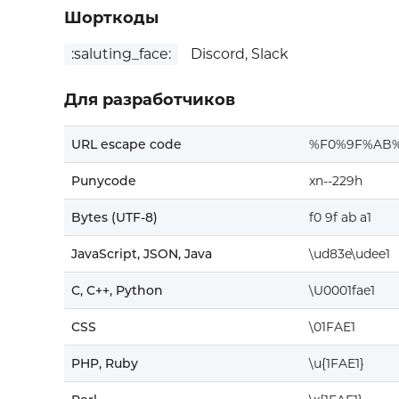
Шорткоды
:saluting_face:
Discord, Slack
Для разработчиков
URL escape code
%F0%9F%AB%
Punycode
xn--229h
Bytes (UTF-8)
f0 9f ab a1
JavaScript, JSON, Java
\ud83e\udee1
C, C++, Python
\U0001fae1
CSS
\01FAE1
PHP, Ruby
\u{1FAE1}