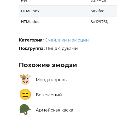
Perl
\x{1FAE1}
HTML hex
&#x1fae1;
HTML dec
&#129761;
Категория:
Смайлики и эмоции
Подгруппа:
Лица с руками
Похожие эмодзи
🐮
Морда коровы
😑
Без эмоций
🪖
Армейская каска