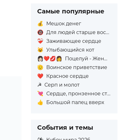
Самые популярные
💰
Мешок денег
🔞
Для людей старше восемнадцати лет
❤️‍🩹
Заживающее сердце
😺
Улыбающийся кот
👩🏻‍❤️‍💋‍👩
Поцелуй - Женщина: Светлый тон кожи, Женщина: Без тона кожи
🫡
Воинское приветствие
❤️
Красное сердце
☭
Серп и молот
💘
Сердце, пронзенное стрелой
👍
Большой палец вверх
События и темы
⚽
Кубок мира 2026