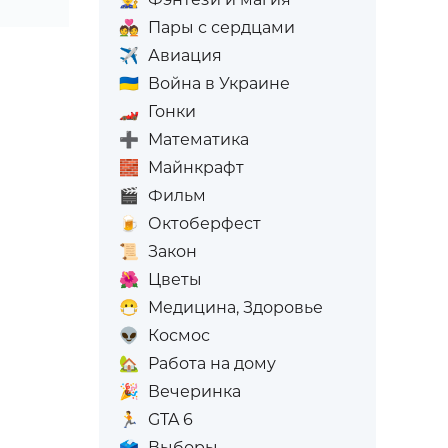
💑
Пары с сердцами
✈️
Авиация
🇺🇦
Война в Украине
🏎️
Гонки
➕
Математика
🧱
Майнкрафт
🎬
Фильм
🍺
Октоберфест
📜
Закон
🌺
Цветы
😷
Медицина, Здоровье
👽
Космос
🏡
Работа на дому
🎉
Вечеринка
🏃
GTA 6
🗳️
Выборы