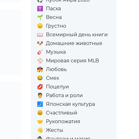
✝️
Пасха
🌱
Весна
😞
Грустно
📖
Всемирный день книги
🐶
Домашние животные
🎸
Музыка
⚾
Мировая серия MLB
👩‍❤️‍💋‍👨
Любовь
😂
Смех
💋
Поцелуи
🧑‍💼
Работа и роли
🗾
Японская культура
😄
Счастливый
🤝
Рукопожатия
👋
Жесты
🧙
Фэнтези и магия