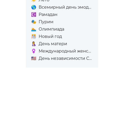
🌎
Всемирный день эмодзи
☪️
Рамадан
🎭
Пурим
🏊
Олимпиада
🎊
Новый год
🤱
День матери
♀️
Международный женский день (8-е марта)
🇺🇸
День независимости США