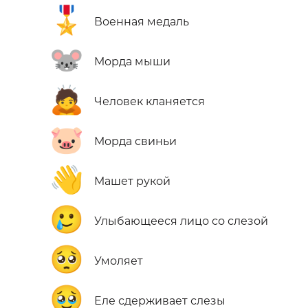
🎖️
Военная медаль
🐭
Морда мыши
🙇
Человек кланяется
🐷
Морда свиньи
👋
Машет рукой
🥲
Улыбающееся лицо со слезой
🥺
Умоляет
🥹
Еле сдерживает слезы