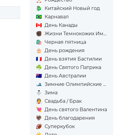
🐉
Китайский Новый год
🇧🇷
Карнавал
🇨🇦
День Канады
✊🏿
Жизни Темнокожих Имеют Значение
🛍️
Черная пятница
🎂
День рождения
🇫🇷
День взятия Бастилии
☘️
День Святого Патрика
🇦🇺
День Австралии
🎿
Зимние Олимпийские игры
⛄
Зима
👰
Свадьба / Брак
💘
День святого Валентина
🦃
День благодарения
🏈
Суперкубок
☀️
Лето