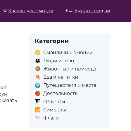
⌨️
Клавиатура эмодзи
👩‍🍳
Кухня с эмодзи
Категории
😁
Смайлики и эмоции
👪
Люди и тело
🦁
Животные и природа
🍕
Еда и напитки
🌍
Путешествия и места
рот
🏀
Деятельность
руя
оказать
🎹
Объекты
📶
Символы
🎌
Флаги