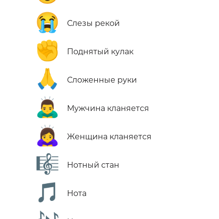
😭
Слезы рекой
✊
Поднятый кулак
🙏
Сложенные руки
🙇‍♂️
Мужчина кланяется
🙇‍♀️
Женщина кланяется
🎼
Нотный стан
🎵
Нота