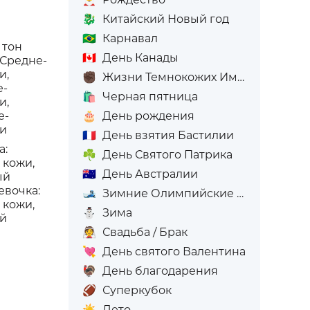
🐉
Китайский Новый год
🇧🇷
Карнавал
 тон
🇨🇦
День Канады
 Средне-
и,
✊🏿
Жизни Темнокожих Имеют Значение
е-
🛍️
Черная пятница
и,
🎂
День рождения
е-
жи
🇫🇷
День взятия Бастилии
а:
☘️
День Святого Патрика
 кожи,
🇦🇺
День Австралии
ый
евочка:
🎿
Зимние Олимпийские игры
 кожи,
⛄
Зима
ый
👰
Свадьба / Брак
💘
День святого Валентина
🦃
День благодарения
🏈
Суперкубок
☀️
Лето