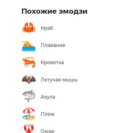
Похожие эмодзи
🦀
Краб
🏊
Плавание
🦐
Креветка
🦇
Летучая мышь
🦈
Акула
🏖️
Пляж
🦞
Омар