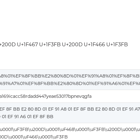
+200D U+1F467 U+1F3FB U+200D U+1F466 U+1F3FB
A8%01%EF%8F%BB%E2%80%8D%01%EF%91%A8%01%EF%8F%
%91%A7%01%EF%8F%BB%E2%80%8D%01%EF%91%A6%01%EF%
aa169icacc58rdadd447yeae53017bpnevqgfa
 EF 8F BB E2 80 8D 01 EF 91 A8 01 EF 8F BB E2 80 8D 01 EF 91 A7
 01 EF 91 A6 01 EF 8F BB
\u0001\uF3FB\u200D\u0001\uF468\u0001\uF3FB\u200D\u0001\u
00D\u0001\uF466\u0001\uF3FB