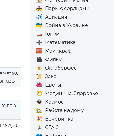
💑
Пары с сердцами
✈️
Авиация
🇺🇦
Война в Украине
🏎️
Гонки
➕
Математика
🧱
Майнкрафт
🎬
Фильм
🍺
Октоберфест
BB%E2%8
📜
Закон
8F%BB
🌺
Цветы
😷
Медицина, Здоровье
👽
Космос
 01 EF 8
🏡
Работа на дому
🎉
Вечеринка
F467\u0
🏃
GTA 6
🗳️
Выборы