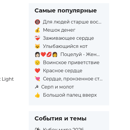
Самые популярные
🔞
Для людей старше восемнадцати лет
💰
Мешок денег
❤️‍🩹
Заживающее сердце
😺
Улыбающийся кот
👩🏻‍❤️‍💋‍👩
Поцелуй - Женщина: Светлый тон кожи, Женщина: Без тона кожи
🫡
Воинское приветствие
❤️
Красное сердце
💘
Сердце, пронзенное стрелой
: Light
☭
Серп и молот
👍
Большой палец вверх
События и темы
⚽
Кубок мира 2026