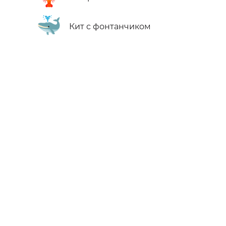
🐳
Кит с фонтанчиком