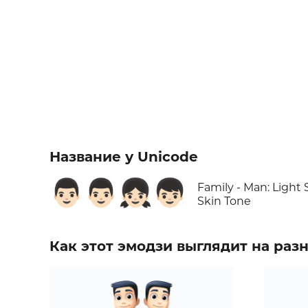
Название у Unicode
👨🏻‍👨🏻‍👧🏻‍👦🏻
Family - Man: Light S
Skin Tone
Как этот эмодзи выглядит на ра