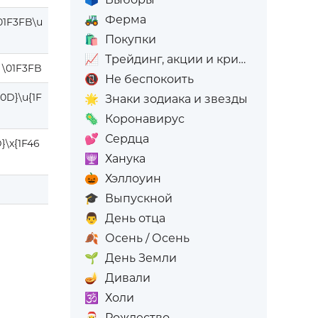
🚜
Ферма
01F3FB\u
🛍️
Покупки
📈
Трейдинг, акции и криптовалюта
 \01F3FB
📵
Не беспокоить
00D}\u{1F
🌟
Знаки зодиака и звезды
🦠
Коронавирус
💕
Сердца
}\x{1F46
🕎
Ханука
🎃
Хэллоуин
🎓
Выпускной
👨
День отца
🍂
Осень / Осень
🌱
День Земли
🪔
Дивали
🕉️
Холи
🎅
Рождество