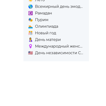
🌎
Всемирный день эмодзи
☪️
Рамадан
🎭
Пурим
🏊
Олимпиада
🎊
Новый год
🤱
День матери
♀️
Международный женский день (8-е марта)
🇺🇸
День независимости США