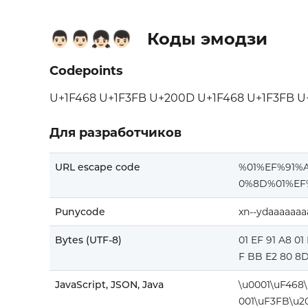
Коды эмодзи
👨🏻‍👨🏻‍👧🏻‍👦🏻
Codepoints
U+1F468 U+1F3FB U+200D U+1F468 U+1F3FB U
Для разработчиков
URL escape code
%01%EF%91%
0%8D%01%EF
Punycode
xn--ydaaaaaa
Bytes (UTF-8)
01 EF 91 A8 01
F BB E2 80 8D
JavaScript, JSON, Java
\u0001\uF468
001\uF3FB\u2