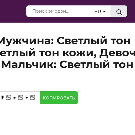
RU
 Мужчина: Светлый тон
етлый тон кожи, Девоч
 Мальчик: Светлый тон
‍👨🏻‍👧🏻‍👦🏻
КОПИРОВАТЬ