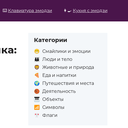
⌨️
Клавиатура эмодзи
👩‍🍳
Кухня с эмодзи
Категории
ка:
😁
Смайлики и эмоции
👪
Люди и тело
🦁
Животные и природа
🍕
Еда и напитки
🌍
Путешествия и места
🏀
Деятельность
🎹
Объекты
📶
Символы
🎌
Флаги