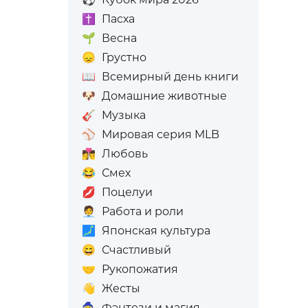
✝️
Пасха
🌱
Весна
😞
Грустно
📖
Всемирный день книги
🐶
Домашние животные
🎸
Музыка
⚾
Мировая серия MLB
👩‍❤️‍💋‍👨
Любовь
😂
Смех
💋
Поцелуи
🧑‍💼
Работа и роли
🗾
Японская культура
😄
Счастливый
🤝
Рукопожатия
👋
Жесты
🧙
Фэнтези и магия