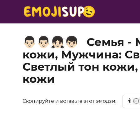
Семья -
👨🏻‍👨🏻‍👧🏻‍👦🏻
кожи, Мужчина: Св
Светлый тон кожи,
кожи
👨🏻
Скопируйте и вставьте этот эмодзи: