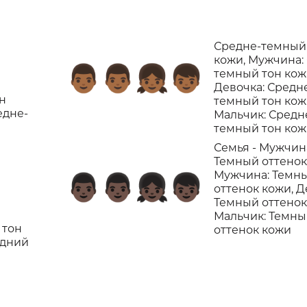
Средне-темный
кожи, Мужчина:
👨🏾‍👨🏾‍👧🏾‍👦🏾
темный тон кож
Девочка: Средн
н
темный тон кож
едне-
Мальчик: Средн
темный тон ко
Семья - Мужчин
Темный оттенок
Мужчина: Темн
👨🏿‍👨🏿‍👧🏿‍👦🏿
оттенок кожи, Д
Темный оттенок
Мальчик: Темн
 тон
оттенок кожи
едний