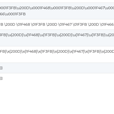
0001F3FB\u200D\u0001F468\u0001F3FB\u200D\u0001F467\u00
66\u0001F3FB
FB \200D \01F468 \01F3FB \200D \01F467 \01F3FB \200D \01F466
F3FB}\u{200D}\u{1F468}\u{1F3FB}\u{200D}\u{1F467}\u{1F3FB}\u{2
3FB}\x{200D}\x{1F468}\x{1F3FB}\x{200D}\x{1F467}\x{1F3FB}\x{200D
🏻
🏻