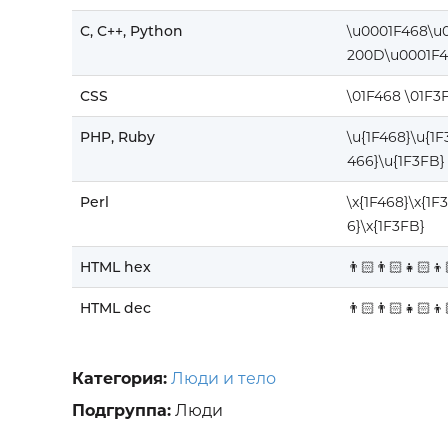
C, C++, Python
\u0001F468\u
200D\u0001F4
CSS
\01F468 \01F3
PHP, Ruby
\u{1F468}\u{1
466}\u{1F3FB}
Perl
\x{1F468}\x{1F
6}\x{1F3FB}
HTML hex
👨🏻‍👨🏻‍👧🏻‍👦
HTML dec
👨🏻‍👨🏻‍👧🏻‍👦
Категория:
Люди и тело
Подгруппа:
Люди