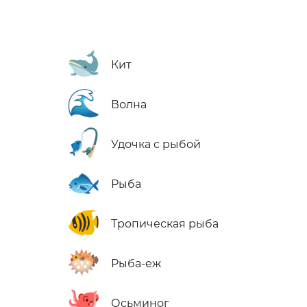
🐋
Кит
🌊
Волна
🎣
Удочка с рыбой
🐟
Рыба
🐠
Тропическая рыба
🐡
Рыба-еж
🐙
Осьминог