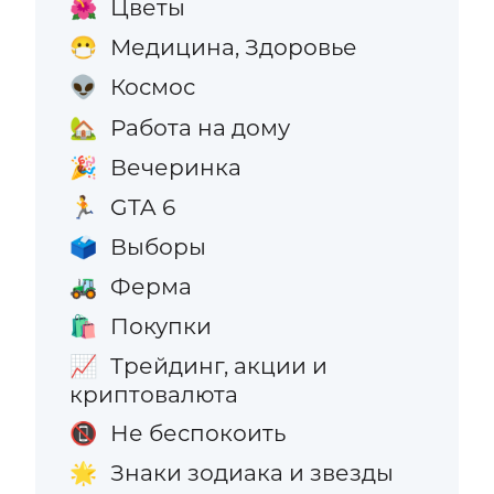
Цветы
🌺
Медицина, Здоровье
😷
Космос
👽
Работа на дому
🏡
Вечеринка
🎉
GTA 6
🏃
Выборы
🗳️
Ферма
🚜
Покупки
🛍️
Трейдинг, акции и
📈
криптовалюта
Не беспокоить
📵
Знаки зодиака и звезды
🌟