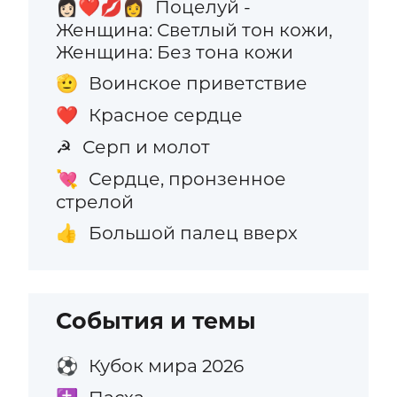
Поцелуй -
👩🏻‍❤️‍💋‍👩
Женщина: Светлый тон кожи,
Женщина: Без тона кожи
Воинское приветствие
🫡
Красное сердце
❤️
Серп и молот
☭
Сердце, пронзенное
💘
стрелой
Большой палец вверх
👍
События и темы
Кубок мира 2026
⚽