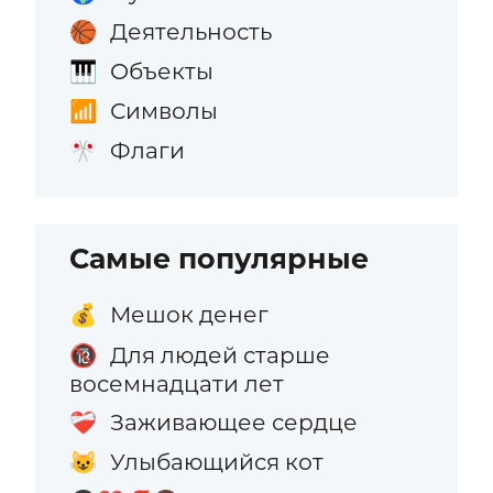
Деятельность
🏀
Объекты
🎹
Символы
📶
Флаги
🎌
Самые популярные
Мешок денег
💰
Для людей старше
🔞
восемнадцати лет
Заживающее сердце
❤️‍🩹
Улыбающийся кот
😺