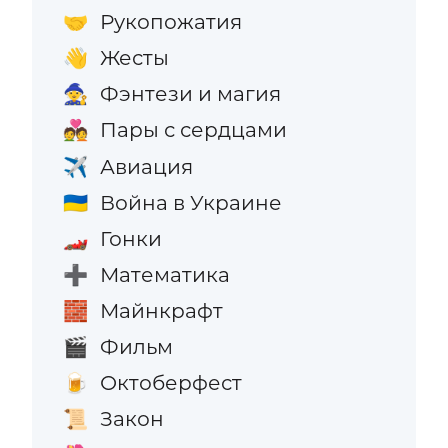
Рукопожатия
🤝
Жесты
👋
Фэнтези и магия
🧙
Пары с сердцами
💑
Авиация
✈️
Война в Украине
🇺🇦
Гонки
🏎️
Математика
➕
Майнкрафт
🧱
Фильм
🎬
Октоберфест
🍺
Закон
📜