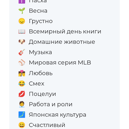
Пасха
✝️
Весна
🌱
Грустно
😞
Всемирный день книги
📖
Домашние животные
🐶
Музыка
🎸
Мировая серия MLB
⚾
Любовь
👩‍❤️‍💋‍👨
Смех
😂
Поцелуи
💋
Работа и роли
🧑‍💼
Японская культура
🗾
Счастливый
😄