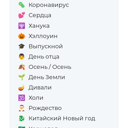
Коронавирус
🦠
Сердца
💕
Ханука
🕎
Хэллоуин
🎃
Выпускной
🎓
День отца
👨
Осень / Осень
🍂
День Земли
🌱
Дивали
🪔
Холи
🕉️
Рождество
🎅
Китайский Новый год
🐉