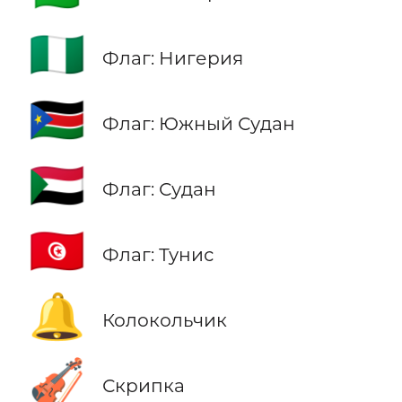
🇳🇬
Флаг: Нигерия
🇸🇸
Флаг: Южный Судан
🇸🇩
Флаг: Судан
🇹🇳
Флаг: Тунис
🔔
Колокольчик
🎻
Скрипка