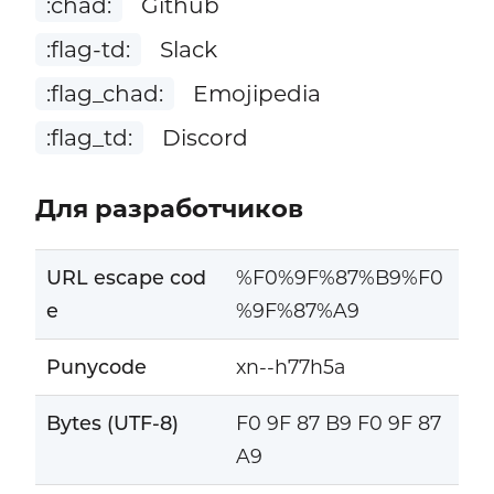
:chad:
Github
:flag-td:
Slack
:flag_chad:
Emojipedia
:flag_td:
Discord
Для разработчиков
URL escape cod
%F0%9F%87%B9%F0
e
%9F%87%A9
Punycode
xn--h77h5a
Bytes (UTF-8)
F0 9F 87 B9 F0 9F 87
A9