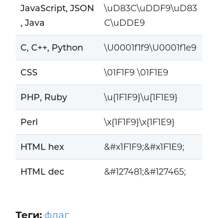
JavaScript, JSON
\uD83C\uDDF9\uD83
, Java
C\uDDE9
C, C++, Python
\U0001f1f9\U0001f1e9
CSS
\01F1F9 \01F1E9
PHP, Ruby
\u{1F1F9}\u{1F1E9}
Perl
\x{1F1F9}\x{1F1E9}
HTML hex
&#x1F1F9;&#x1F1E9;
HTML dec
&#127481;&#127465;
Теги:
флаг