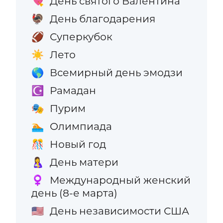
День святого Валентина
💘
День благодарения
🦃
Суперкубок
🏈
Лето
☀️
Всемирный день эмодзи
🌎
Рамадан
☪️
Пурим
🎭
Олимпиада
🏊
Новый год
🎊
День матери
🤱
Международный женский
♀️
день (8-е марта)
День независимости США
🇺🇸