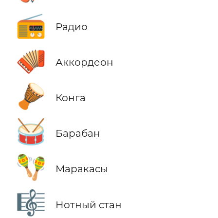
📻
Радио
🪗
Аккордеон
🪘
Конга
🥁
Барабан
🪇
Маракасы
🎼
Нотный стан