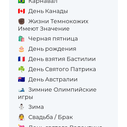
Карнавал
🇧🇷
День Канады
🇨🇦
Жизни Темнокожих
✊🏿
Имеют Значение
Черная пятница
🛍️
День рождения
🎂
День взятия Бастилии
🇫🇷
День Святого Патрика
☘️
День Австралии
🇦🇺
Зимние Олимпийские
🎿
игры
Зима
⛄
Свадьба / Брак
👰