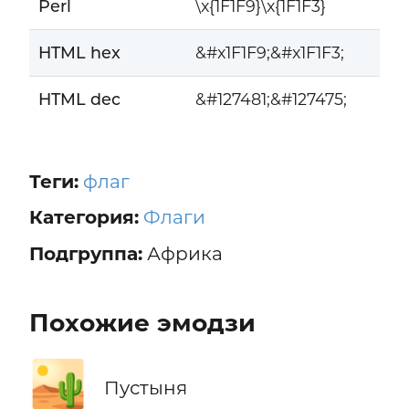
Perl
\x{1F1F9}\x{1F1F3}
HTML hex
&#x1F1F9;&#x1F1F3;
HTML dec
&#127481;&#127475;
Теги:
флаг
Категория:
Флаги
Подгруппа:
Африка
Похожие эмодзи
🏜️
Пустыня