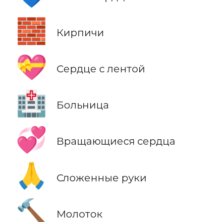
🧱
Кирпичи
💝
Сердце с лентой
🏥
Больница
💞
Вращающиеся сердца
🙏
Сложенные руки
🔨
Молоток