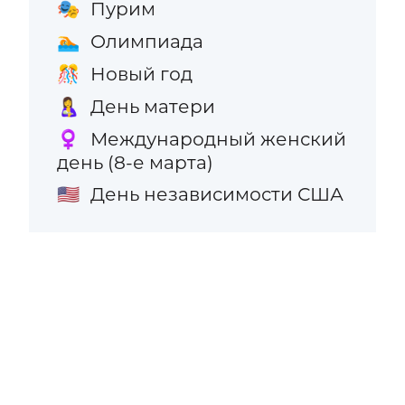
Пурим
🎭
Олимпиада
🏊
Новый год
🎊
День матери
🤱
Международный женский
♀️
день (8-е марта)
День независимости США
🇺🇸