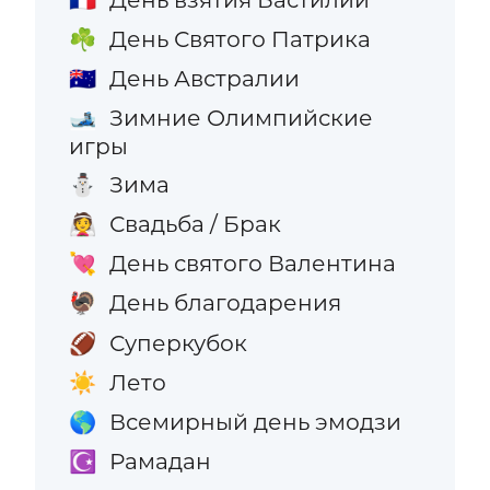
День Святого Патрика
☘️
День Австралии
🇦🇺
Зимние Олимпийские
🎿
игры
Зима
⛄
Свадьба / Брак
👰
День святого Валентина
💘
День благодарения
🦃
Суперкубок
🏈
Лето
☀️
Всемирный день эмодзи
🌎
Рамадан
☪️