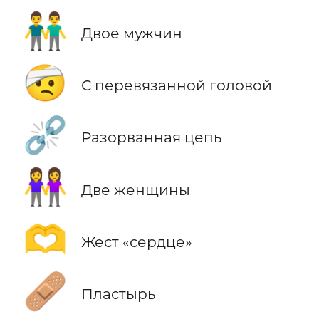
👬
Двое мужчин
🤕
С перевязанной головой
⛓️‍💥
Разорванная цепь
👭
Две женщины
🫶
Жест «сердце»
🩹
Пластырь