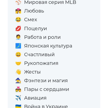
Мировая серия MLB
⚾
Любовь
👩‍❤️‍💋‍👨
Смех
😂
Поцелуи
💋
Работа и роли
🧑‍💼
Японская культура
🗾
Счастливый
😄
Рукопожатия
🤝
Жесты
👋
Фэнтези и магия
🧙
Пары с сердцами
💑
Авиация
✈️
Война в Украине
🇺🇦