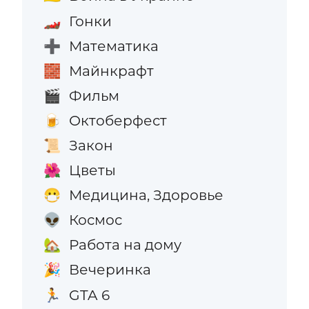
Гонки
🏎️
Математика
➕
Майнкрафт
🧱
Фильм
🎬
Октоберфест
🍺
Закон
📜
Цветы
🌺
Медицина, Здоровье
😷
Космос
👽
Работа на дому
🏡
Вечеринка
🎉
GTA 6
🏃