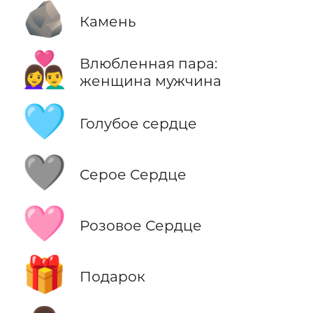
🪨
Камень
👩‍❤️‍👨
Влюбленная пара:
женщина мужчина
🩵
Голубое сердце
🩶
Серое Сердце
🩷
Розовое Сердце
🎁
Подарок