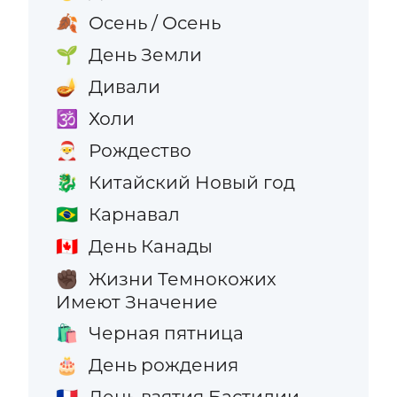
Осень / Осень
🍂
День Земли
🌱
Дивали
🪔
Холи
🕉️
Рождество
🎅
Китайский Новый год
🐉
Карнавал
🇧🇷
День Канады
🇨🇦
Жизни Темнокожих
✊🏿
Имеют Значение
Черная пятница
🛍️
День рождения
🎂
День взятия Бастилии
🇫🇷