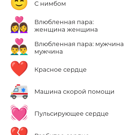
😇
С нимбом
👩‍❤️‍👩
Влюбленная пара:
женщина женщина
👨‍❤️‍👨
Влюбленная пара: мужчина
мужчина
❤️
Красное сердце
🚑
Машина скорой помощи
💓
Пульсирующее сердце
💔