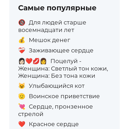
Самые популярные
Для людей старше
🔞
восемнадцати лет
Мешок денег
💰
Заживающее сердце
❤️‍🩹
Поцелуй -
👩🏻‍❤️‍💋‍👩
Женщина: Светлый тон кожи,
Женщина: Без тона кожи
Улыбающийся кот
😺
Воинское приветствие
🫡
Сердце, пронзенное
💘
стрелой
Красное сердце
❤️