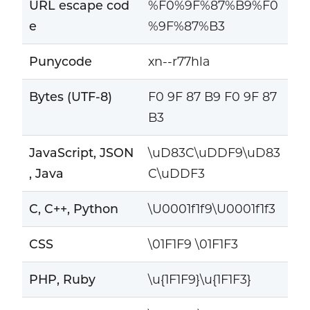
URL escape cod
%F0%9F%87%B9%F0
e
%9F%87%B3
Punycode
xn--r77hla
Bytes (UTF-8)
F0 9F 87 B9 F0 9F 87
B3
JavaScript, JSON
\uD83C\uDDF9\uD83
, Java
C\uDDF3
C, C++, Python
\U0001f1f9\U0001f1f3
CSS
\01F1F9 \01F1F3
PHP, Ruby
\u{1F1F9}\u{1F1F3}