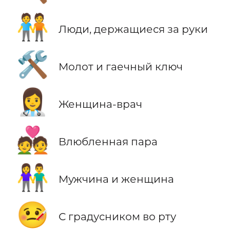
🧑‍🤝‍🧑
Люди, держащиеся за руки
🛠️
Молот и гаечный ключ
👩‍⚕️
Женщина-врач
💑
Влюбленная пара
👫
Мужчина и женщина
🤒
С градусником во рту