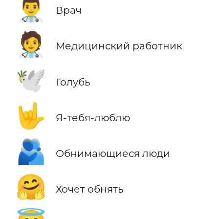
👨‍⚕️
Врач
🧑‍⚕️
Медицинский работник
🕊️
Голубь
🤟
Я-тебя-люблю
🫂
Обнимающиеся люди
🤗
Хочет обнять