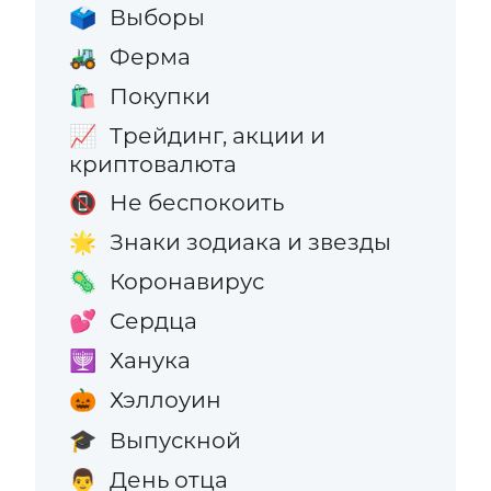
Выборы
🗳️
Ферма
🚜
Покупки
🛍️
Трейдинг, акции и
📈
криптовалюта
Не беспокоить
📵
Знаки зодиака и звезды
🌟
Коронавирус
🦠
Сердца
💕
Ханука
🕎
Хэллоуин
🎃
Выпускной
🎓
День отца
👨