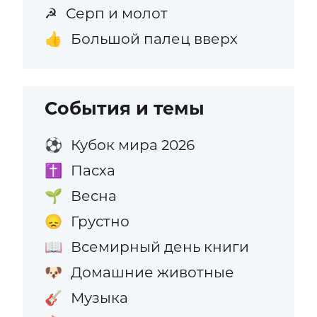
Серп и молот
☭
Большой палец вверх
👍
События и темы
Кубок мира 2026
⚽
Пасха
✝️
Весна
🌱
Грустно
😞
Всемирный день книги
📖
Домашние животные
🐶
Музыка
🎸