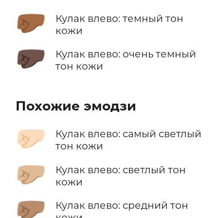
🤛🏾
Кулак влево: темный тон
кожи
🤛🏿
Кулак влево: очень темный
тон кожи
Похожие эмодзи
🤛🏻
Кулак влево: самый светлый
тон кожи
🤛🏼
Кулак влево: светлый тон
кожи
🤛🏽
Кулак влево: средний тон
кожи