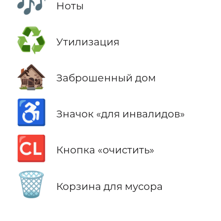
🎶
Ноты
♻️
Утилизация
🏚️
Заброшенный дом
♿
Значок «для инвалидов»
🆑
Кнопка «очистить»
🗑️
Корзина для мусора