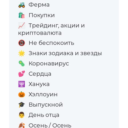
Ферма
🚜
Покупки
🛍️
Трейдинг, акции и
📈
криптовалюта
Не беспокоить
📵
Знаки зодиака и звезды
🌟
Коронавирус
🦠
Сердца
💕
Ханука
🕎
Хэллоуин
🎃
Выпускной
🎓
День отца
👨
Осень / Осень
🍂