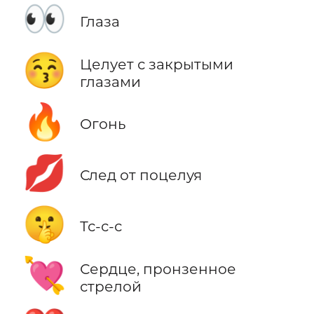
👀
Глаза
😚
Целует с закрытыми
глазами
🔥
Огонь
💋
След от поцелуя
🤫
Тс-с-с
💘
Сердце, пронзенное
стрелой