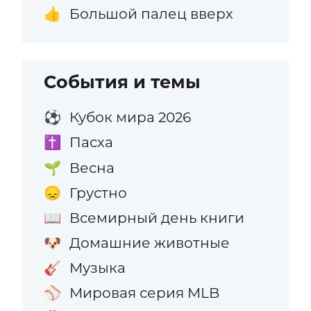
Большой палец вверх
👍
События и темы
Кубок мира 2026
⚽
Пасха
✝️
Весна
🌱
Грустно
😞
Всемирный день книги
📖
Домашние животные
🐶
Музыка
🎸
Мировая серия MLB
⚾