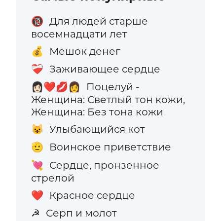
Для людей старше
🔞
восемнадцати лет
Мешок денег
💰
Заживающее сердце
❤️‍🩹
Поцелуй -
👩🏻‍❤️‍💋‍👩
Женщина: Светлый тон кожи,
Женщина: Без тона кожи
Улыбающийся кот
😺
Воинское приветствие
🫡
Сердце, пронзенное
💘
стрелой
Красное сердце
❤️
Серп и молот
☭