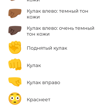
🤛🏾
Кулак влево: темный тон
кожи
🤛🏿
Кулак влево: очень темный
тон кожи
✊
Поднятый кулак
👊
Кулак
🤜
Кулак вправо
😳
Краснеет