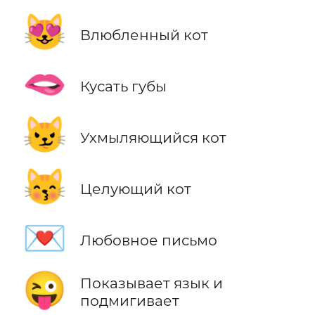
😻
Влюбленный кот
🫦
Кусать губы
😼
Ухмыляющийся кот
😽
Целующий кот
💌
Любовное письмо
😜
Показывает язык и
подмигивает