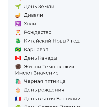
День Земли
🌱
Дивали
🪔
Холи
🕉️
Рождество
🎅
Китайский Новый год
🐉
Карнавал
🇧🇷
День Канады
🇨🇦
Жизни Темнокожих
✊🏿
Имеют Значение
Черная пятница
🛍️
День рождения
🎂
День взятия Бастилии
🇫🇷