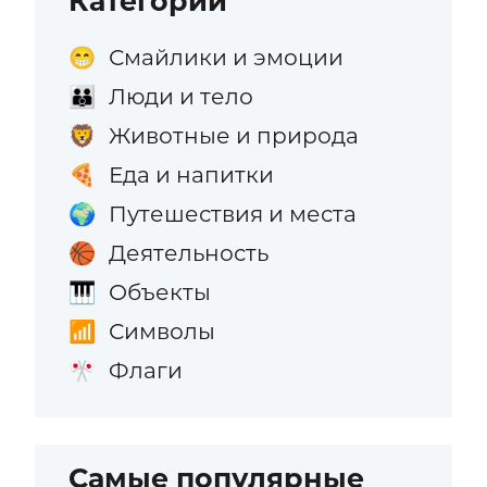
Категории
Смайлики и эмоции
😁
Люди и тело
👪
Животные и природа
🦁
Еда и напитки
🍕
Путешествия и места
🌍
Деятельность
🏀
Объекты
🎹
Символы
📶
Флаги
🎌
Самые популярные