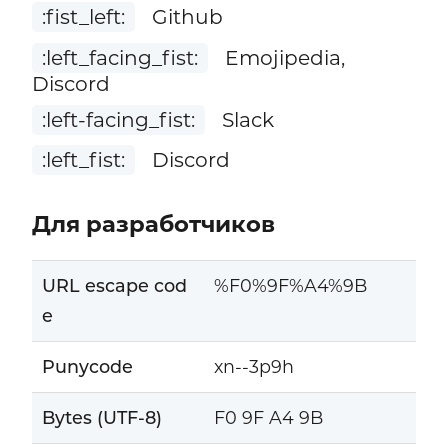
:fist_left:
Github
:left_facing_fist:
Emojipedia,
Discord
:left-facing_fist:
Slack
:left_fist:
Discord
Для разработчиков
URL escape cod
%F0%9F%A4%9B
e
Punycode
xn--3p9h
Bytes (UTF-8)
F0 9F A4 9B