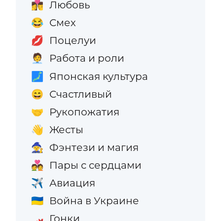
Любовь
👩‍❤️‍💋‍👨
Смех
😂
Поцелуи
💋
Работа и роли
🧑‍💼
Японская культура
🗾
Счастливый
😄
Рукопожатия
🤝
Жесты
👋
Фэнтези и магия
🧙
Пары с сердцами
💑
Авиация
✈️
Война в Украине
🇺🇦
Гонки
🏎️