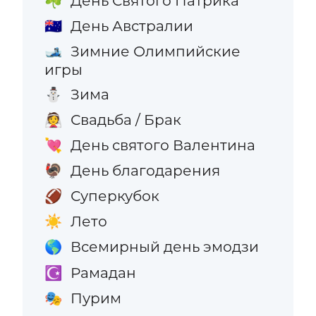
День Святого Патрика
☘️
День Австралии
🇦🇺
Зимние Олимпийские
🎿
игры
Зима
⛄
Свадьба / Брак
👰
День святого Валентина
💘
День благодарения
🦃
Суперкубок
🏈
Лето
☀️
Всемирный день эмодзи
🌎
Рамадан
☪️
Пурим
🎭