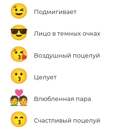
😉
Подмигивает
😎
Лицо в темных очках
😘
Воздушный поцелуй
😗
Целует
💑
Влюбленная пара
😙
Счастливый поцелуй