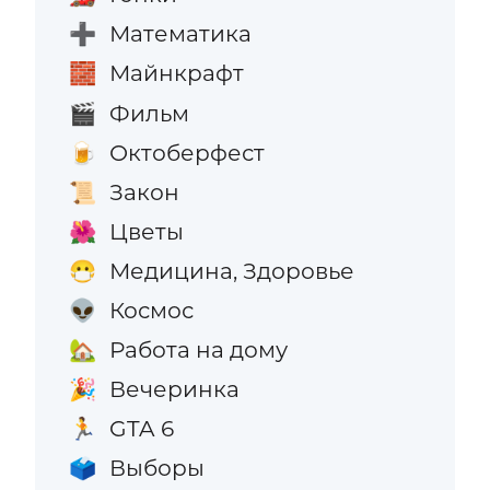
Математика
➕
Майнкрафт
🧱
Фильм
🎬
Октоберфест
🍺
Закон
📜
Цветы
🌺
Медицина, Здоровье
😷
Космос
👽
Работа на дому
🏡
Вечеринка
🎉
GTA 6
🏃
Выборы
🗳️