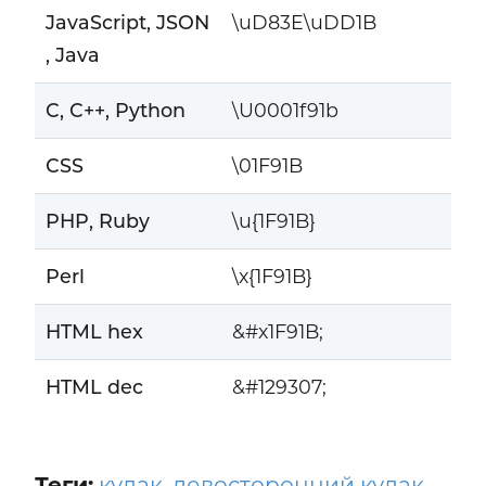
JavaScript, JSON
\uD83E\uDD1B
, Java
C, C++, Python
\U0001f91b
CSS
\01F91B
PHP, Ruby
\u{1F91B}
Perl
\x{1F91B}
HTML hex
&#x1F91B;
HTML dec
&#129307;
Теги:
кулак
,
левосторонний кулак
,