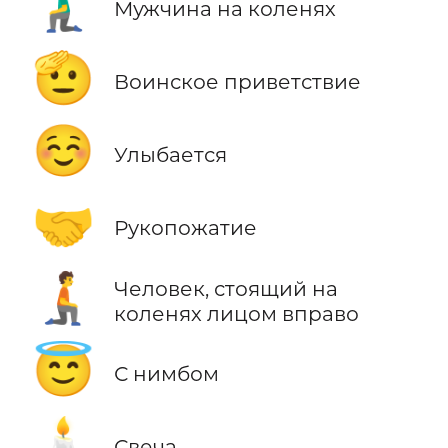
🧎‍♂️
Мужчина на коленях
🫡
Воинское приветствие
☺️
Улыбается
🤝
Рукопожатие
🧎‍➡️
Человек, стоящий на
коленях лицом вправо
😇
С нимбом
🕯️
Свеча