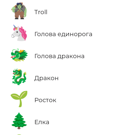
🧌
Troll
🦄
Голова единорога
🐲
Голова дракона
🐉
Дракон
🌱
Росток
🌲
Елка