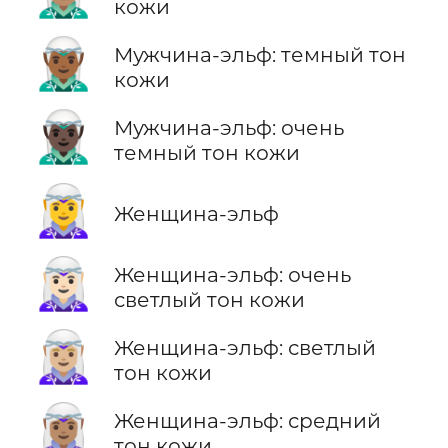
кожи
🧝🏾‍♂️
Мужчина-эльф: темный тон
кожи
🧝🏿‍♂️
Мужчина-эльф: очень
темный тон кожи
🧝‍♀️
Женщина-эльф
🧝🏻‍♀️
Женщина-эльф: очень
светлый тон кожи
🧝🏼‍♀️
Женщина-эльф: светлый
тон кожи
🧝🏽‍♀️
Женщина-эльф: средний
тон кожи