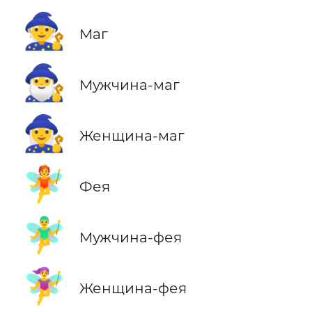
🧙
Маг
🧙‍♂️
Мужчина-маг
🧙‍♀️
Женщина-маг
🧚
Фея
🧚‍♂️
Мужчина-фея
🧚‍♀️
Женщина-фея