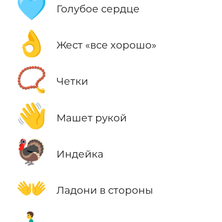
🩵
Голубое сердце
👌
Жест «все хорошо»
📿
Четки
👋
Машет рукой
🦃
Индейка
👐
Ладони в стороны