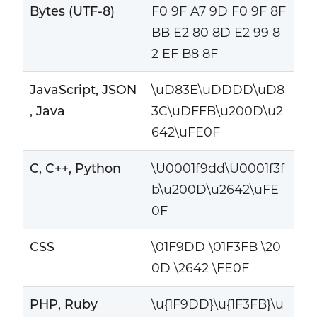
Bytes (UTF-8)
F0 9F A7 9D F0 9F 8F
BB E2 80 8D E2 99 8
2 EF B8 8F
JavaScript, JSON
\uD83E\uDDDD\uD8
, Java
3C\uDFFB\u200D\u2
642\uFE0F
C, C++, Python
\U0001f9dd\U0001f3f
b\u200D\u2642\uFE
0F
CSS
\01F9DD \01F3FB \20
0D \2642 \FE0F
PHP, Ruby
\u{1F9DD}\u{1F3FB}\u