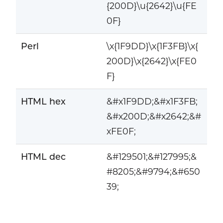
{200D}\u{2642}\u{FE
0F}
Perl
\x{1F9DD}\x{1F3FB}\x{
200D}\x{2642}\x{FE0
F}
HTML hex
&#x1F9DD;&#x1F3FB;
&#x200D;&#x2642;&#
xFE0F;
HTML dec
&#129501;&#127995;&
#8205;&#9794;&#650
39;