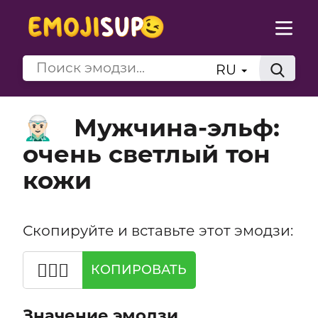
RU
Мужчина-эльф:
🧝🏻‍♂️
очень светлый тон
кожи
Скопируйте и вставьте этот эмодзи:
🧝🏻‍♂️
КОПИРОВАТЬ
Значение эмодзи