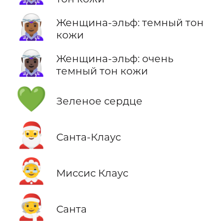
🧝🏾‍♀️
Женщина-эльф: темный тон
кожи
🧝🏿‍♀️
Женщина-эльф: очень
темный тон кожи
💚
Зеленое сердце
🎅
Санта-Клаус
🤶
Миссис Клаус
🧑‍🎄
Санта