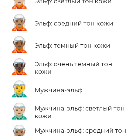
🧝🏼
Эльф: светлый тон кожи
🧝🏽
Эльф: средний тон кожи
🧝🏾
Эльф: темный тон кожи
🧝🏿
Эльф: очень темный тон
кожи
🧝‍♂️
Мужчина-эльф
🧝🏼‍♂️
Мужчина-эльф: светлый тон
кожи
🧝🏽‍♂️
Мужчина-эльф: средний тон