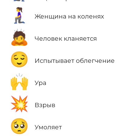
🧎‍♀️
Женщина на коленях
🙇
Человек кланяется
😌
Испытывает облегчение
🙌
Ура
💥
Взрыв
🥺
Умоляет