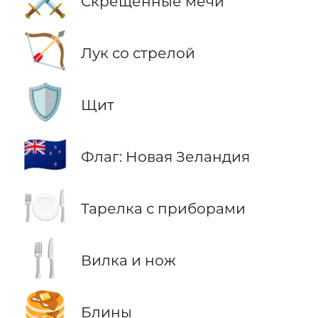
Скрещенные мечи
🏹
Лук со стрелой
🛡️
Щит
🇳🇿
Флаг: Новая Зеландия
🍽️
Тарелка с приборами
🍴
Вилка и нож
🥞
Блины