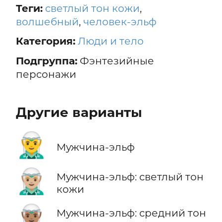
Теги:
светлый тон кожи
,
волшебный
,
человек-эльф
Категория:
Люди и тело
Подгруппа:
Фэнтезийные
персонажи
Другие варианты
🧝‍♂️
Мужчина-эльф
🧝🏼‍♂️
Мужчина-эльф: светлый тон
кожи
🧝🏽‍♂️
Мужчина-эльф: средний тон