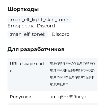
Шорткоды
:man_elf_light_skin_tone:
Emojipedia, Discord
:man_elf_tone1:
Discord
Для разработчиков
URL escape cod
%F0%9F%A7%9D%F0
e
%9F%8F%BB%E2%80
%8D%E2%99%82%EF
%B8%8F
Punycode
xn--g5hz899ncyd