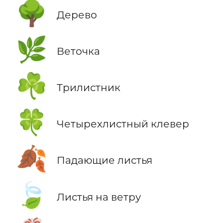
🌳
Дерево
🌿
Веточка
☘️
Трилистник
🍀
Четырехлистный клевер
🍂
Падающие листья
🍃
Листья на ветру