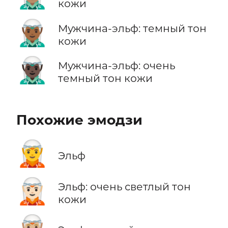
кожи
🧝🏾‍♂️
Мужчина-эльф: темный тон
кожи
🧝🏿‍♂️
Мужчина-эльф: очень
темный тон кожи
Похожие эмодзи
🧝
Эльф
🧝🏻
Эльф: очень светлый тон
кожи