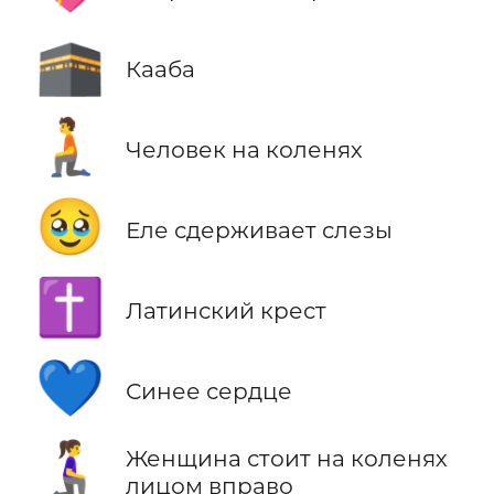
🕋
Кааба
🧎
Человек на коленях
🥹
Еле сдерживает слезы
✝️
Латинский крест
💙
Синее сердце
🧎‍♀️‍➡️
Женщина стоит на коленях
лицом вправо