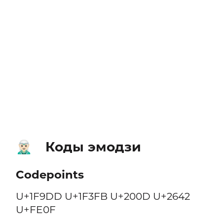
Коды эмодзи
🧝🏻‍♂️
Codepoints
U+1F9DD U+1F3FB U+200D U+2642
U+FE0F