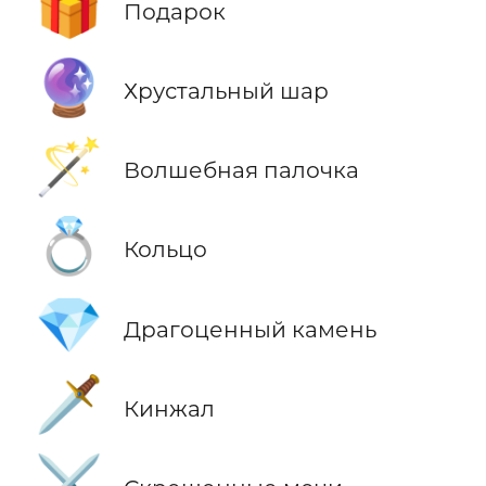
🎁
Подарок
🔮
Хрустальный шар
🪄
Волшебная палочка
💍
Кольцо
💎
Драгоценный камень
🗡️
Кинжал
⚔️