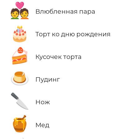
💑
Влюбленная пара
🎂
Торт ко дню рождения
🍰
Кусочек торта
🍮
Пудинг
🔪
Нож
🍯
Мед