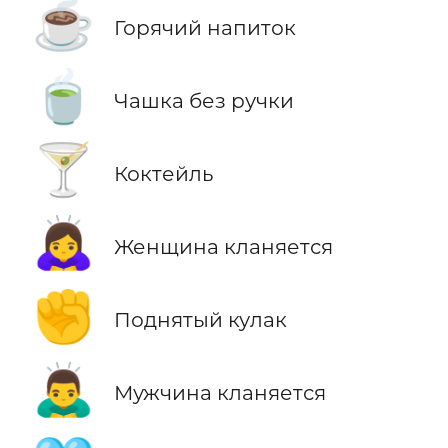
☕
Горячий напиток
🍵
Чашка без ручки
🍸
Коктейль
🙇‍♀️
Женщина кланяется
✊
Поднятый кулак
🙇‍♂️
Мужчина кланяется