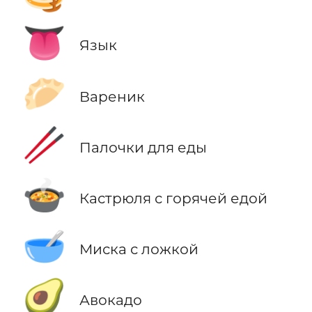
👅
Язык
🥟
Вареник
🥢
Палочки для еды
🍲
Кастрюля с горячей едой
🥣
Миска с ложкой
🥑
Авокадо