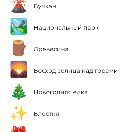
🌋
Вулкан
🏞️
Национальный парк
🪵
Древесина
🌄
Восход солнца над горами
🎄
Новогодняя елка
✨
Блестки