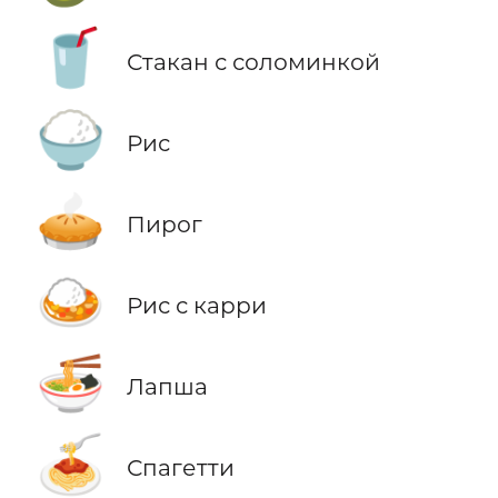
🥤
Стакан с соломинкой
🍚
Рис
🥧
Пирог
🍛
Рис с карри
🍜
Лапша
🍝
Спагетти