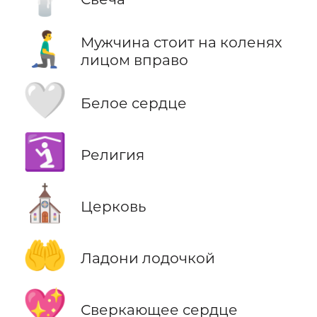
🧎‍♂️‍➡️
Мужчина стоит на коленях
лицом вправо
🤍
Белое сердце
🛐
Религия
⛪
Церковь
🤲
Ладони лодочкой
💖
Сверкающее сердце