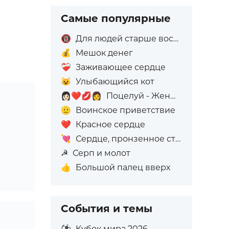
Самые популярные
🔞
Для людей старше восемнадцати лет
💰
Мешок денег
❤️‍🩹
Заживающее сердце
😺
Улыбающийся кот
👩🏻‍❤️‍💋‍👩
Поцелуй - Женщина: Светлый тон кожи, Женщина: Без тона кожи
🫡
Воинское приветствие
❤️
Красное сердце
💘
Сердце, пронзенное стрелой
☭
Серп и молот
👍
Большой палец вверх
События и темы
⚽
Кубок мира 2026