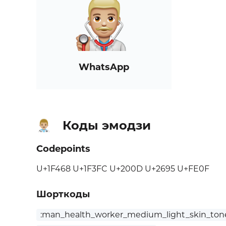
WhatsApp
Коды эмодзи
👨🏼‍⚕️
Codepoints
U+1F468 U+1F3FC U+200D U+2695 U+FE0F
Шорткоды
:man_health_worker_medium_light_skin_ton