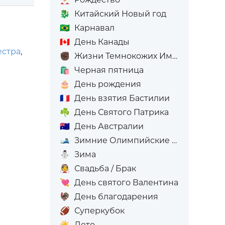
🐉
Китайский Новый год
🇧🇷
Карнавал
🇨🇦
День Канады
естра
,
✊🏿
Жизни Темнокожих Имеют Значение
🛍️
Черная пятница
🎂
День рождения
🇫🇷
День взятия Бастилии
☘️
День Святого Патрика
🇦🇺
День Австралии
🎿
Зимние Олимпийские игры
⛄
Зима
👰
Свадьба / Брак
💘
День святого Валентина
🦃
День благодарения
🏈
Суперкубок
☀️
Лето