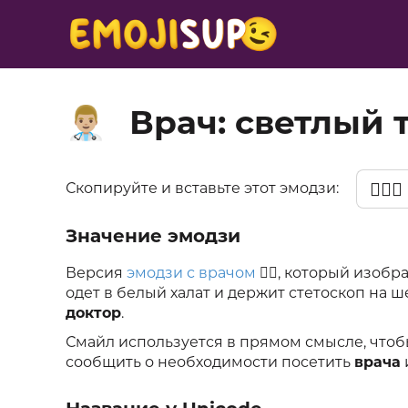
Врач: светлый 
👨🏼‍⚕️
👨🏼‍⚕️
Скопируйте и вставьте этот эмодзи:
Значение эмодзи
Версия
эмодзи с врачом
👨‍⚕️, который изо
одет в белый халат и держит стетоскоп на 
доктор
.
Смайл используется в прямом смысле, что
сообщить о необходимости посетить
врача