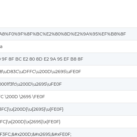
A8%F0%9F%8F%BC%E2%80%8D%E2%9A%95%EF%B8%8F
ja
0 9F 8F BC E2 80 8D E2 9A 95 EF B8 8F
8\uD83C\uDFFC\u200D\u2695\uFE0F
0001f3fc\u200D\u2695\uFE0F
FC \200D \2695 \FE0F
F3FC}\u{200D}\u{2695}\u{FE0F}
3FC}\x{200D}\x{2695}\x{FE0F}
1F3FC;&#x200D;&#x2695;&#xFE0F;