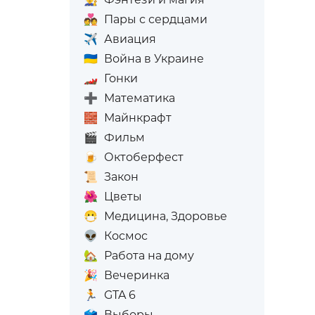
💑
Пары с сердцами
✈️
Авиация
🇺🇦
Война в Украине
🏎️
Гонки
➕
Математика
🧱
Майнкрафт
🎬
Фильм
🍺
Октоберфест
📜
Закон
🌺
Цветы
😷
Медицина, Здоровье
👽
Космос
🏡
Работа на дому
🎉
Вечеринка
🏃
GTA 6
🗳️
Выборы