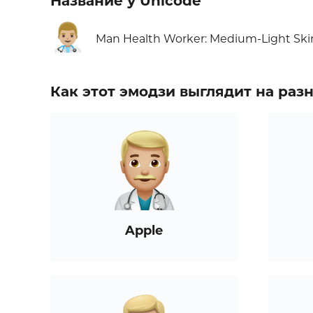
Название у Unicode
👨🏼‍⚕️
Man Health Worker: Medium-Light Ski
Как этот эмодзи выглядит на ра
Apple