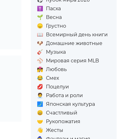
✝️
Пасха
🌱
Весна
😞
Грустно
📖
Всемирный день книги
🐶
Домашние животные
🎸
Музыка
⚾
Мировая серия MLB
👩‍❤️‍💋‍👨
Любовь
😂
Смех
💋
Поцелуи
🧑‍💼
Работа и роли
🗾
Японская культура
😄
Счастливый
🤝
Рукопожатия
👋
Жесты
🧙
Фэнтези и магия