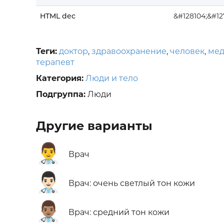
HTML dec
&#128104;&#1
Теги:
доктор
,
здравоохранение
,
человек
,
мед
терапевт
Категория:
Люди и тело
Подгруппа:
Люди
Другие варианты
👨‍⚕️
Врач
👨🏻‍⚕️
Врач: очень светлый тон кожи
👨🏽‍⚕️
Врач: средний тон кожи