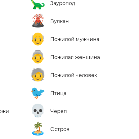
🦕
Зауропод
🌋
Вулкан
👴
Пожилой мужчина
👵
Пожилая женщина
🧓
Пожилой человек
🐦
Птица
💀
кожи
Череп
🏝️
Остров