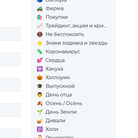
🚜
Ферма
🛍️
Покупки
📈
Трейдинг, акции и криптовалюта
📵
Не беспокоить
🌟
Знаки зодиака и звезды
🦠
Коронавирус
💕
Сердца
🕎
Ханука
🎃
Хэллоуин
🎓
Выпускной
👨
День отца
🍂
Осень / Осень
🌱
День Земли
🪔
Дивали
🕉️
Холи
🎅
Рождество