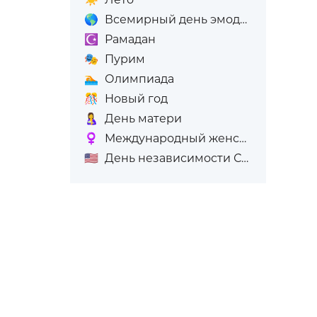
🌎
Всемирный день эмодзи
☪️
Рамадан
🎭
Пурим
🏊
Олимпиада
🎊
Новый год
🤱
День матери
♀️
Международный женский день (8-е марта)
🇺🇸
День независимости США