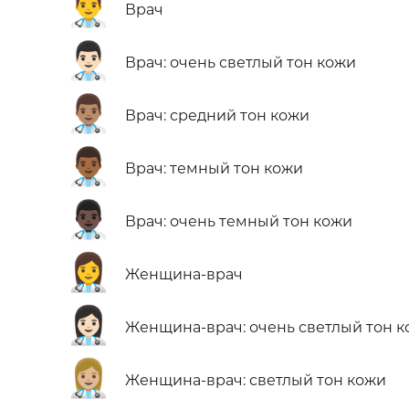
👨‍⚕️
Врач
👨🏻‍⚕️
Врач: очень светлый тон кожи
👨🏽‍⚕️
Врач: средний тон кожи
👨🏾‍⚕️
Врач: темный тон кожи
👨🏿‍⚕️
Врач: очень темный тон кожи
👩‍⚕️
Женщина-врач
👩🏻‍⚕️
Женщина-врач: очень светлый тон 
👩🏼‍⚕️
Женщина-врач: светлый тон кожи