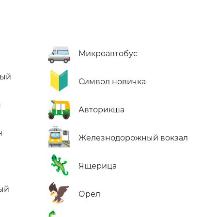
🚐
Микроавтобус
🔰
лый
Символ новичка
🛺
н
Авторикша
🚉
н
Железнодорожный вокзал
🦎
Ящерица
🦅
ый
Орел