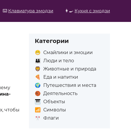
⌨️
Клавиатура эмодзи
👩‍🍳
Кухня с эмодзи
Категории
😁
Смайлики и эмоции
👪
Люди и тело
🦁
Животные и природа
🍕
Еда и напитки
🌍
Путешествия и места
нему
🏀
Деятельность
ина-
🎹
Объекты
📶
Символы
х, чтобы
🎌
Флаги