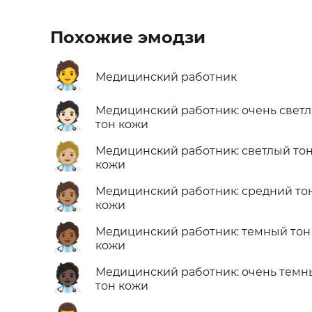
Похожие эмодзи
🧑‍⚕️
Медицинский работник
🧑🏻‍⚕️
Медицинский работник: очень свет
тон кожи
🧑🏼‍⚕️
Медицинский работник: светлый то
кожи
🧑🏽‍⚕️
Медицинский работник: средний то
кожи
🧑🏾‍⚕️
Медицинский работник: темный тон
кожи
🧑🏿‍⚕️
Медицинский работник: очень темн
тон кожи