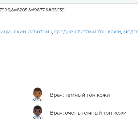
27996;&#8205;&#9877;&#65039;
ицинский работник
,
средне-светлый тон кожи
,
медс
👨🏾‍⚕️
Врач: темный тон кожи
👨🏿‍⚕️
Врач: очень темный тон кожи