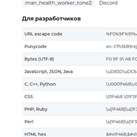
:man_health_worker_tone2:
Discord
Для разработчиков
URL escape code
%F0%9F%91%
Punycode
xn--t7h3689ni
Bytes (UTF-8)
F0 9F 91 A8 F
JavaScript, JSON, Java
\uD83D\uDC6
C, C++, Python
\U0001f468\U
CSS
\01F468 \01F3
PHP, Ruby
\u{1F468}\u{1
Perl
\x{1F468}\x{1F
HTML hex
&#x1F468;&#x