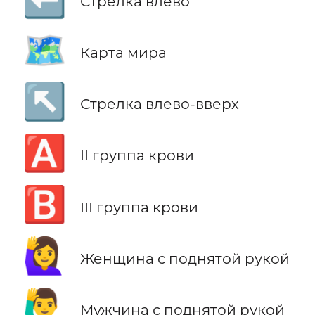
Стрелка влево
🗺️
Карта мира
↖️
Стрелка влево-вверх
🅰️
II группа крови
🅱️
III группа крови
🙋‍♀️
Женщина с поднятой рукой
🙋‍♂️
Мужчина с поднятой рукой