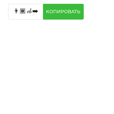
👨🏾‍🦽‍➡️
КОПИРОВАТЬ