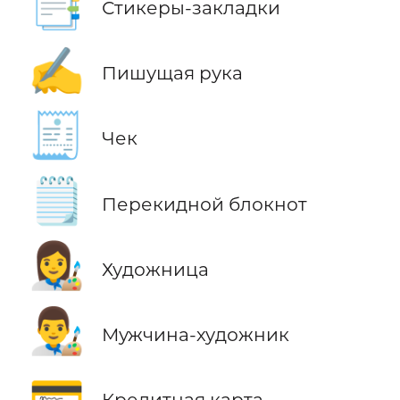
📑
Стикеры-закладки
✍️
Пишущая рука
🧾
Чек
🗒️
Перекидной блокнот
👩‍🎨
Художница
👨‍🎨
Мужчина-художник
💳
Кредитная карта