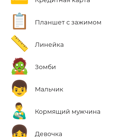
📋
Планшет с зажимом
📏
Линейка
🧟
Зомби
👦
Мальчик
👨‍🍼
Кормящий мужчина
👧
Девочка