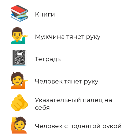
📚
Книги
💁‍♂️
Мужчина тянет руку
📓
Тетрадь
💁
Человек тянет руку
🫵
Указательный палец на
себя
🙋
Человек с поднятой рукой