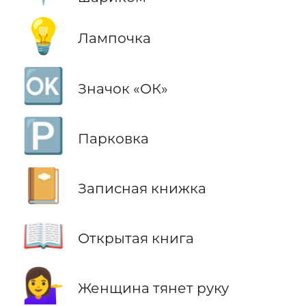
💡
Лампочка
🆗
Значок «ОК»
🅿️
Парковка
📔
Записная книжка
📖
Открытая книга
💁‍♀️
Женщина тянет руку