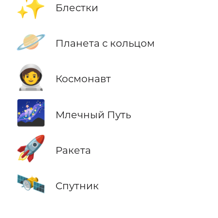
✨
Блестки
🪐
Планета с кольцом
🧑‍🚀
Космонавт
🌌
Млечный Путь
🚀
Ракета
🛰️
Спутник