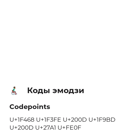
Коды эмодзи
👨🏾‍🦽‍➡️
Codepoints
U+1F468 U+1F3FE U+200D U+1F9BD
U+200D U+27A1 U+FE0F