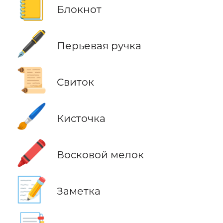
📒
Блокнот
🖋️
Перьевая ручка
📜
Свиток
🖌️
Кисточка
🖍️
Восковой мелок
📝
Заметка