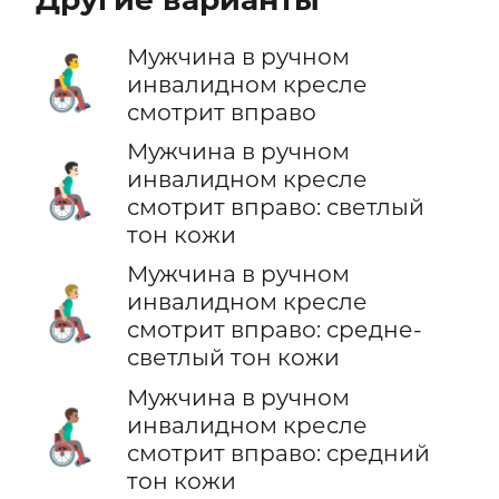
Мужчина в ручном
👨‍🦽‍➡️
инвалидном кресле
смотрит вправо
Мужчина в ручном
👨🏻‍🦽‍➡️
инвалидном кресле
смотрит вправо: светлый
тон кожи
Мужчина в ручном
👨🏼‍🦽‍➡️
инвалидном кресле
смотрит вправо: средне-
светлый тон кожи
Мужчина в ручном
👨🏽‍🦽‍➡️
инвалидном кресле
смотрит вправо: средний
тон кожи