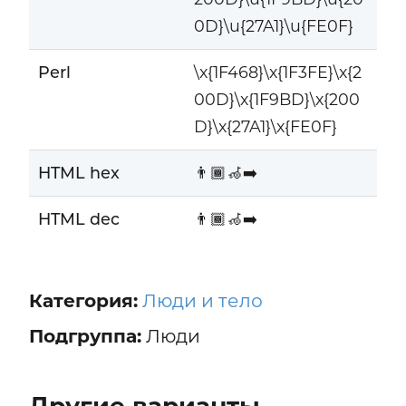
0D}\u{27A1}\u{FE0F}
Perl
\x{1F468}\x{1F3FE}\x{2
00D}\x{1F9BD}\x{200
D}\x{27A1}\x{FE0F}
HTML hex
👨🏾‍🦽‍➡️
HTML dec
👨🏾‍🦽‍➡️
Категория:
Люди и тело
Подгруппа:
Люди
Другие варианты