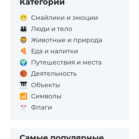
Категории
Смайлики и эмоции
😁
Люди и тело
👪
Животные и природа
🦁
Еда и напитки
🍕
Путешествия и места
🌍
Деятельность
🏀
Объекты
🎹
Символы
📶
Флаги
🎌
Самые популярные