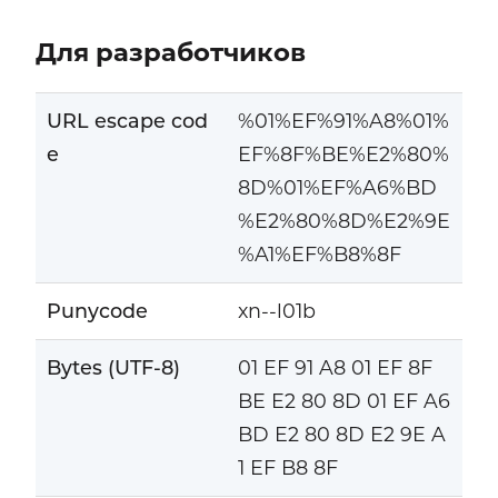
Для разработчиков
URL escape cod
%01%EF%91%A8%01%
e
EF%8F%BE%E2%80%
8D%01%EF%A6%BD
%E2%80%8D%E2%9E
%A1%EF%B8%8F
Punycode
xn--l01b
Bytes (UTF-8)
01 EF 91 A8 01 EF 8F
BE E2 80 8D 01 EF A6
BD E2 80 8D E2 9E A
1 EF B8 8F