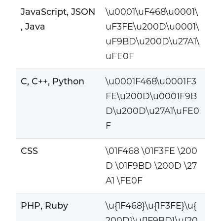
JavaScript, JSON
\u0001\uF468\u0001\
, Java
uF3FE\u200D\u0001\
uF9BD\u200D\u27A1\
uFE0F
C, C++, Python
\u0001F468\u0001F3
FE\u200D\u0001F9B
D\u200D\u27A1\uFE0
F
CSS
\01F468 \01F3FE \200
D \01F9BD \200D \27
A1 \FE0F
PHP, Ruby
\u{1F468}\u{1F3FE}\u{
200D}\u{1F9BD}\u{20