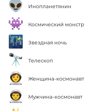
👽
Инопланетянин
👾
Космический монстр
🌃
Звездная ночь
🔭
Телескоп
👩‍🚀
Женщина-космонавт
👨‍🚀
Мужчина-космонавт