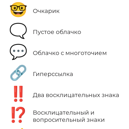
🤓
Очкарик
🗨️
Пустое облачко
💬
Облачко с многоточием
🔗
Гиперссылка
‼️
Два восклицательных знака
⁉️
Восклицательный и
вопросительный знаки