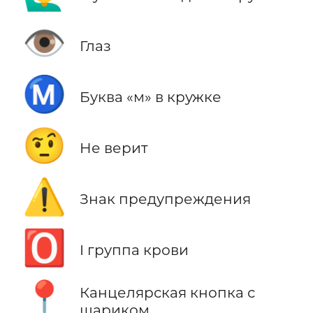
👁️
Глаз
Ⓜ️
Буква «м» в кружке
🤨
Не верит
⚠️
Знак предупреждения
🅾️
I группа крови
📍
Канцелярская кнопка с
шариком