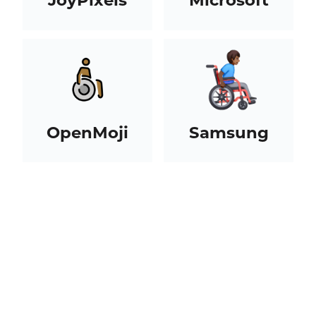
JoyPixels
Microsoft
OpenMoji
Samsung