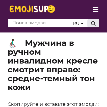
RU
Мужчина в
👨🏾‍🦽‍➡️
ручном
инвалидном кресле
смотрит вправо:
средне-темный тон
кожи
Скопируйте и вставьте этот эмодзи: