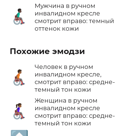
Мужчина в ручном
👨🏿‍🦽‍➡️
инвалидном кресле
смотрит вправо: темный
оттенок кожи
Похожие эмодзи
Человек в ручном
🧑🏾‍🦽‍➡️
инвалидном кресле,
смотрит вправо: средне-
темный тон кожи
Женщина в ручном
👩🏾‍🦽‍➡️
инвалидном кресле
смотрит вправо: средне-
темный тон кожи