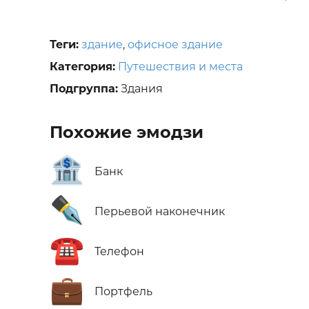
Теги:
здание
,
офисное здание
Категория:
Путешествия и места
Подгруппа:
Здания
Похожие эмодзи
🏦
Банк
✒️
Перьевой наконечник
☎️
Телефон
💼
Портфель