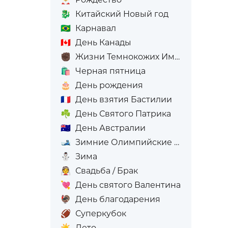
🐉
Китайский Новый год
🇧🇷
Карнавал
🇨🇦
День Канады
✊🏿
Жизни Темнокожих Имеют Значение
🛍️
Черная пятница
🎂
День рождения
🇫🇷
День взятия Бастилии
☘️
День Святого Патрика
🇦🇺
День Австралии
🎿
Зимние Олимпийские игры
⛄
Зима
👰
Свадьба / Брак
💘
День святого Валентина
🦃
День благодарения
🏈
Суперкубок
☀️
Лето