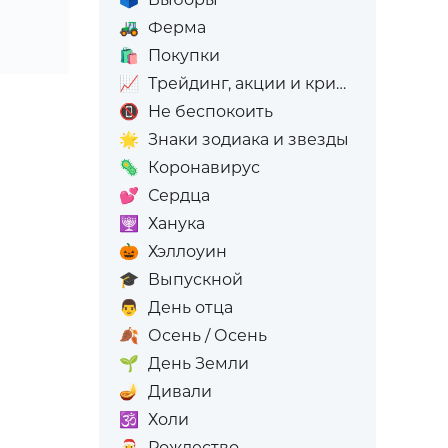
🚜
Ферма
🛍️
Покупки
📈
Трейдинг, акции и криптовалюта
📵
Не беспокоить
🌟
Знаки зодиака и звезды
🦠
Коронавирус
💕
Сердца
🕎
Ханука
🎃
Хэллоуин
🎓
Выпускной
👨
День отца
🍂
Осень / Осень
🌱
День Земли
🪔
Дивали
🕉️
Холи
🎅
Рождество