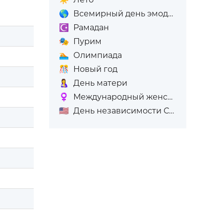
🌎
Всемирный день эмодзи
☪️
Рамадан
🎭
Пурим
🏊
Олимпиада
🎊
Новый год
🤱
День матери
♀️
Международный женский день (8-е марта)
🇺🇸
День независимости США