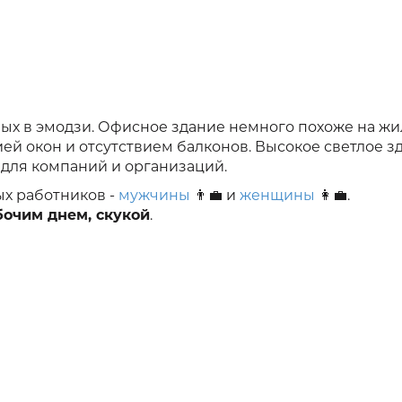
ых в эмодзи. Офисное здание немного похоже на ж
й окон и отсутствием балконов. Высокое светлое з
для компаний и организаций.
ых работников -
мужчины
👨‍💼 и
женщины
👩‍💼.
бочим днем, скукой
.