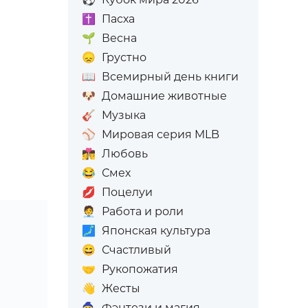
✝️
Пасха
🌱
Весна
😞
Грустно
📖
Всемирный день книги
🐶
Домашние животные
🎸
Музыка
⚾
Мировая серия MLB
👩‍❤️‍💋‍👨
Любовь
😂
Смех
💋
Поцелуи
🧑‍💼
Работа и роли
🗾
Японская культура
😄
Счастливый
🤝
Рукопожатия
👋
Жесты
🧙
Фэнтези и магия