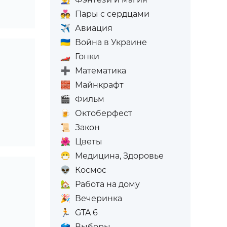
💑
Пары с сердцами
✈️
Авиация
🇺🇦
Война в Украине
🏎️
Гонки
➕
Математика
🧱
Майнкрафт
🎬
Фильм
🍺
Октоберфест
📜
Закон
🌺
Цветы
😷
Медицина, Здоровье
👽
Космос
🏡
Работа на дому
🎉
Вечеринка
🏃
GTA 6
🗳️
Выборы