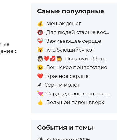
Самые популярные
💰
Мешок денег
🔞
Для людей старше восемнадцати лет
❤️‍🩹
Заживающее сердце
илые
😺
Улыбающийся кот
дание с
👩🏻‍❤️‍💋‍👩
Поцелуй - Женщина: Светлый тон кожи, Женщина: Без тона кожи
🫡
Воинское приветствие
❤️
Красное сердце
☭
Серп и молот
💘
Сердце, пронзенное стрелой
👍
Большой палец вверх
События и темы
⚽
Кубок мира 2026