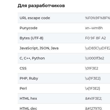
Для разработчиков
URL escape code
%F0%9F%8F%
Punycode
xn--wm8h
Bytes (UTF-8)
F0 9F 8F A2
JavaScript, JSON, Java
\uD83C\uDFE
C, C++, Python
\U0001f3e2
CSS
\01F3E2
PHP, Ruby
\u{1F3E2}
Perl
\x{1F3E2}
HTML hex
&#x1F3E2;
HTML dec
&#127970;