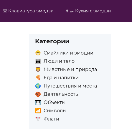
⌨️
Клавиатура эмодзи
👩‍🍳
Кухня с эмодзи
Категории
😁
Смайлики и эмоции
👪
Люди и тело
🦁
Животные и природа
🍕
Еда и напитки
🌍
Путешествия и места
🏀
Деятельность
🎹
Объекты
📶
Символы
🎌
Флаги