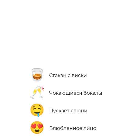
🥃
Стакан с виски
🥂
Чокающиеся бокалы
🤤
Пускает слюни
😍
Влюбленное лицо