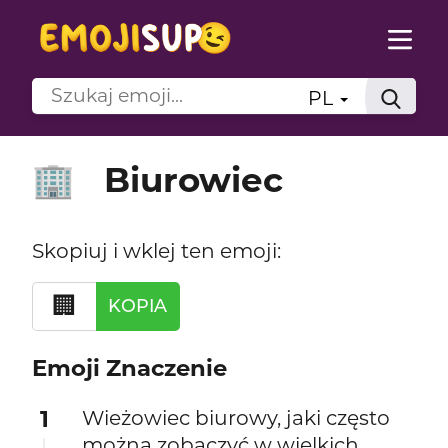
PL
Biurowiec
🏢
Skopiuj i wklej ten emoji:
🏢
KOPIA
Emoji Znaczenie
1
Wieżowiec biurowy, jaki często
można zobaczyć w wielkich