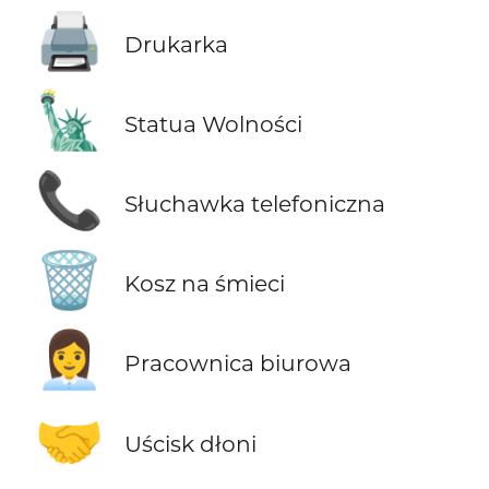
🖨️
Drukarka
🗽
Statua Wolności
📞
Słuchawka telefoniczna
🗑️
Kosz na śmieci
👩‍💼
Pracownica biurowa
🤝
Uścisk dłoni