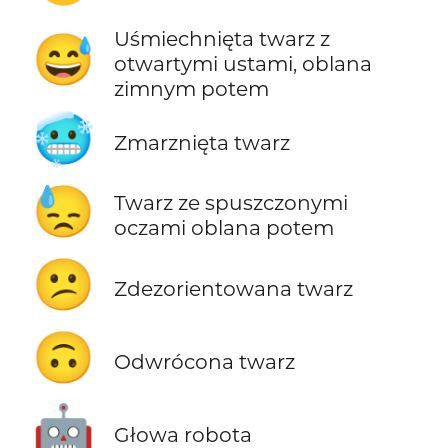
Uśmiechnięta twarz z
😅
otwartymi ustami, oblana
zimnym potem
🥶
Zmarznięta twarz
😓
Twarz ze spuszczonymi
oczami oblana potem
😕
Zdezorientowana twarz
🙃
Odwrócona twarz
🤖
Głowa robota