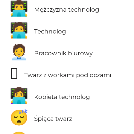
👨‍💻
Mężczyzna technolog
🧑‍💻
Technolog
🧑‍💼
Pracownik biurowy
🫩
Twarz z workami pod oczami
👩‍💻
Kobieta technolog
😴
Śpiąca twarz