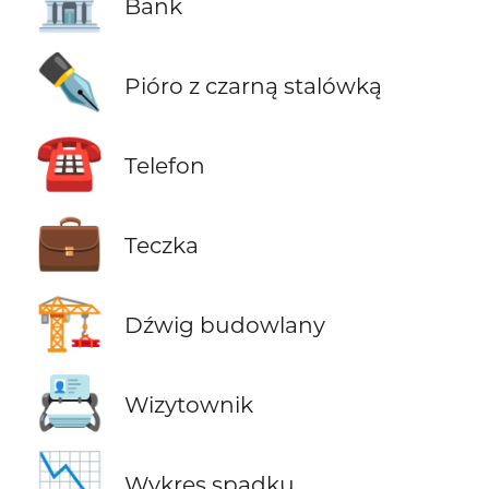
🏦
Bank
✒️
Pióro z czarną stalówką
☎️
Telefon
💼
Teczka
🏗️
Dźwig budowlany
📇
Wizytownik
📉
Wykres spadku