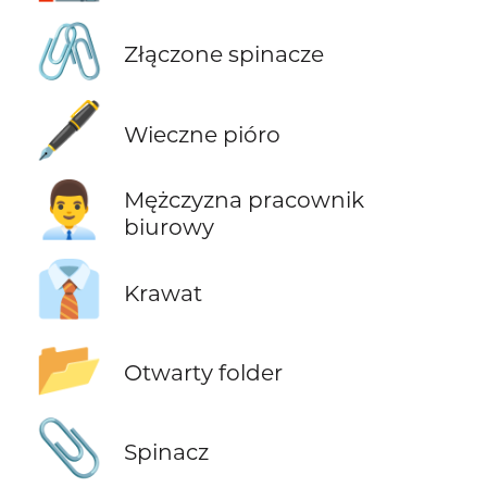
🖇️
Złączone spinacze
🖋️
Wieczne pióro
👨‍💼
Mężczyzna pracownik
biurowy
👔
Krawat
📂
Otwarty folder
📎
Spinacz