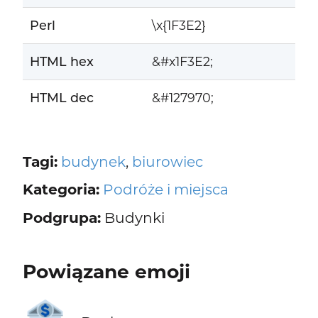
Perl
\x{1F3E2}
HTML hex
&#x1F3E2;
HTML dec
&#127970;
Tagi:
budynek
,
biurowiec
Kategoria:
Podróże i miejsca
Podgrupa:
Budynki
Powiązane emoji