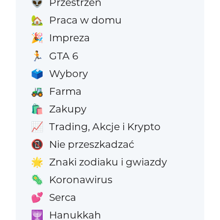
Przestrzeń
👽
Praca w domu
🏡
Impreza
🎉
GTA 6
🏃
Wybory
🗳️
Farma
🚜
Zakupy
🛍️
Trading, Akcje i Krypto
📈
Nie przeszkadzać
📵
Znaki zodiaku i gwiazdy
🌟
Koronawirus
🦠
Serca
💕
Hanukkah
🕎