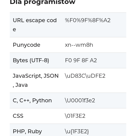
Dla programistów
URL escape cod
%F0%9F%8F%A2
e
Punycode
xn--wm8h
Bytes (UTF-8)
F0 9F 8F A2
JavaScript, JSON
\uD83C\uDFE2
, Java
C, C++, Python
\U0001f3e2
CSS
\01F3E2
PHP, Ruby
\u{1F3E2}