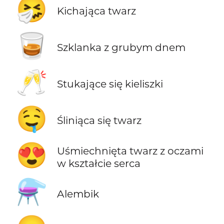
🤧
Kichająca twarz
🥃
Szklanka z grubym dnem
🥂
Stukające się kieliszki
🤤
Śliniąca się twarz
😍
Uśmiechnięta twarz z oczami
w kształcie serca
⚗️
Alembik