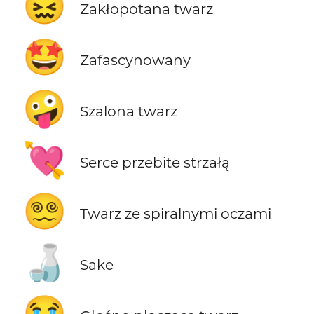
😖
Zakłopotana twarz
🤩
Zafascynowany
🤪
Szalona twarz
💘
Serce przebite strzałą
😵‍💫
Twarz ze spiralnymi oczami
🍶
Sake
😭