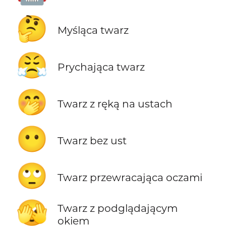
🤔
Myśląca twarz
😤
Prychająca twarz
🤭
Twarz z ręką na ustach
😶
Twarz bez ust
🙄
Twarz przewracająca oczami
🫣
Twarz z podglądającym
okiem