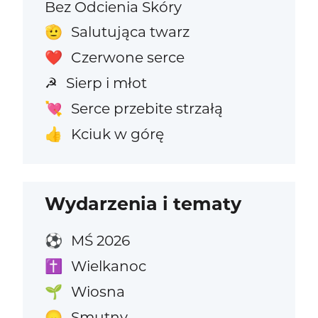
Bez Odcienia Skóry
Salutująca twarz
🫡
Czerwone serce
❤️
Sierp i młot
☭
Serce przebite strzałą
💘
Kciuk w górę
👍
Wydarzenia i tematy
MŚ 2026
⚽
Wielkanoc
✝️
Wiosna
🌱
Smutny
😞