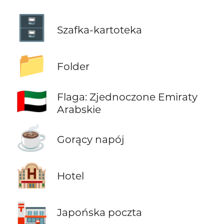
🗄️
Szafka-kartoteka
📁
Folder
🇦🇪
Flaga: Zjednoczone Emiraty
Arabskie
☕
Gorący napój
🏨
Hotel
🏣
Japońska poczta