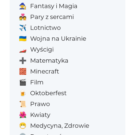
Fantasy i Magia
🧙
Pary z sercami
💑
Lotnictwo
✈️
Wojna na Ukrainie
🇺🇦
Wyścigi
🏎️
Matematyka
➕
Minecraft
🧱
Film
🎬
Oktoberfest
🍺
Prawo
📜
Kwiaty
🌺
Medycyna, Zdrowie
😷