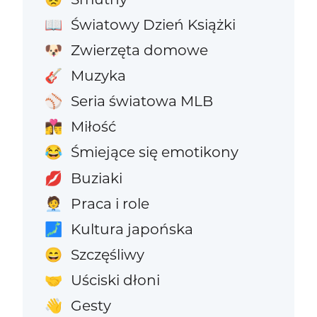
Światowy Dzień Książki
📖
Zwierzęta domowe
🐶
Muzyka
🎸
Seria światowa MLB
⚾
Miłość
👩‍❤️‍💋‍👨
Śmiejące się emotikony
😂
Buziaki
💋
Praca i role
🧑‍💼
Kultura japońska
🗾
Szczęśliwy
😄
Uściski dłoni
🤝
Gesty
👋