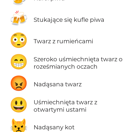
🍻
Stukające się kufle piwa
😳
Twarz z rumieńcami
😁
Szeroko uśmiechnięta twarz o
roześmianych oczach
😡
Nadąsana twarz
😃
Uśmiechnięta twarz z
otwartymi ustami
😾
Nadąsany kot