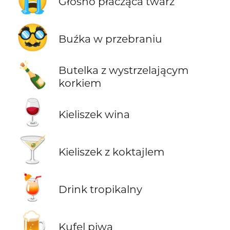
Głośno płacząca twarz
🥸
Buźka w przebraniu
🍾
Butelka z wystrzelającym
korkiem
🍷
Kieliszek wina
🍸
Kieliszek z koktajlem
🍹
Drink tropikalny
🍺
Kufel piwa