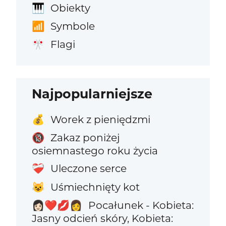
Obiekty
🎹
Symbole
📶
Flagi
🎌
Najpopularniejsze
Worek z pieniędzmi
💰
Zakaz poniżej
🔞
osiemnastego roku życia
Uleczone serce
❤️‍🩹
Uśmiechnięty kot
😺
Pocałunek - Kobieta:
👩🏻‍❤️‍💋‍👩
Jasny odcień skóry, Kobieta: