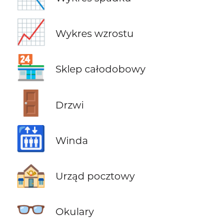
📈
Wykres wzrostu
🏪
Sklep całodobowy
🚪
Drzwi
🛗
Winda
🏤
Urząd pocztowy
👓
Okulary