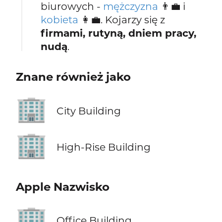
biurowych -
mężczyzna
👨‍💼 i
kobieta
👩‍💼. Kojarzy się z
firmami, rutyną, dniem pracy,
nudą
.
Znane również jako
🏢
City Building
🏢
High-Rise Building
Apple Nazwisko
🏢
Office Building