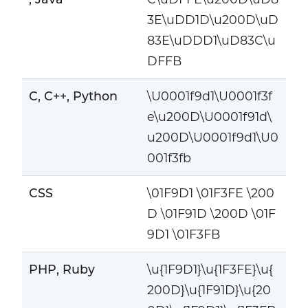
3E\uDD1D\u200D\uD
83E\uDDD1\uD83C\u
DFFB
C, C++, Python
\U0001f9d1\U0001f3f
e\u200D\U0001f91d\
u200D\U0001f9d1\U0
001f3fb
CSS
\01F9D1 \01F3FE \200
D \01F91D \200D \01F
9D1 \01F3FB
PHP, Ruby
\u{1F9D1}\u{1F3FE}\u{
200D}\u{1F91D}\u{20