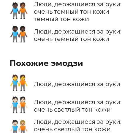
Люди, держащиеся за руки:
🧑🏿‍🤝‍🧑🏾
очень темный тон кожи
темный тон кожи
🧑🏿‍🤝‍🧑🏿
Люди, держащиеся за руки:
очень темный тон кожи
Похожие эмодзи
🧑‍🤝‍🧑
Люди, держащиеся за руки
🧑🏻‍🤝‍🧑🏻
Люди, держащиеся за руки:
очень светлый тон кожи
Люди, держащиеся за руки:
🧑🏻‍🤝‍🧑🏼
очень светлый тон кожи