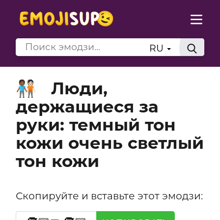
RU
Люди,
🧑🏾‍🤝‍🧑🏻
держащиеся за
руки: темный тон
кожи очень светлый
тон кожи
Скопируйте и вставьте этот эмодзи: