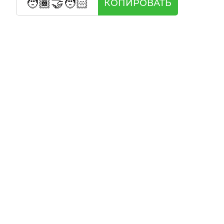
🧑🏾‍🤝‍🧑🏻
КОПИРОВАТЬ