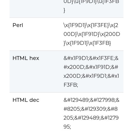
0D}\u{1F9D1}\u{1F3FB
}
Perl
\x{1F9D1}\x{1F3FE}\x{2
00D}\x{1F91D}\x{200D
}\x{1F9D1}\x{1F3FB}
HTML hex
&#x1F9D1;&#x1F3FE;&
#x200D;&#x1F91D;&#
x200D;&#x1F9D1;&#x1
F3FB;
HTML dec
&#129489;&#127998;&
#8205;&#129309;&#8
205;&#129489;&#1279
95;