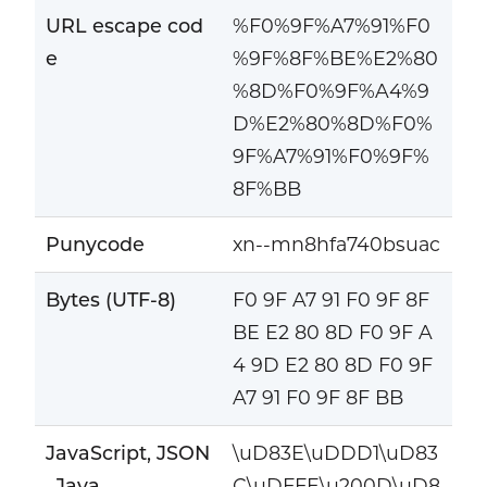
URL escape cod
%F0%9F%A7%91%F0
e
%9F%8F%BE%E2%80
%8D%F0%9F%A4%9
D%E2%80%8D%F0%
9F%A7%91%F0%9F%
8F%BB
Punycode
xn--mn8hfa740bsuac
Bytes (UTF-8)
F0 9F A7 91 F0 9F 8F
BE E2 80 8D F0 9F A
4 9D E2 80 8D F0 9F
A7 91 F0 9F 8F BB
JavaScript, JSON
\uD83E\uDDD1\uD83
, Java
C\uDFFE\u200D\uD8