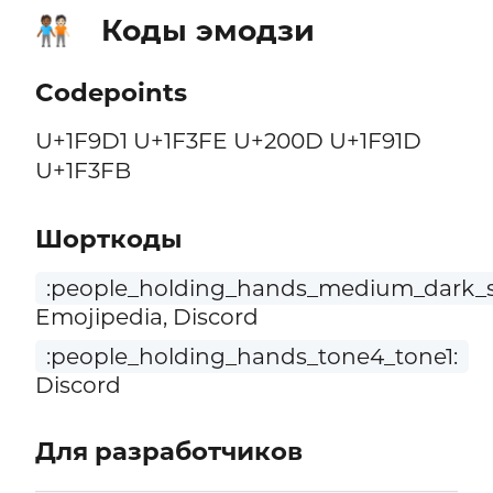
Коды эмодзи
🧑🏾‍🤝‍🧑🏻
Codepoints
U+1F9D1 U+1F3FE U+200D U+1F91D
U+1F3FB
Шорткоды
:people_holding_hands_medium_dark_sk
Emojipedia, Discord
:people_holding_hands_tone4_tone1:
Discord
Для разработчиков