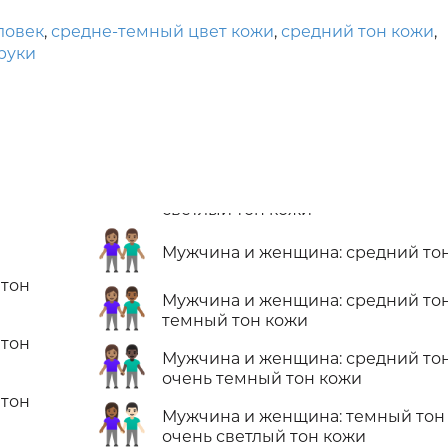
ловек
,
средне-темный цвет кожи
,
средний тон кожи
,
руки
👫🏽
Мужчина и женщина: средний то
 тон
👩🏽‍🤝‍👨🏾
Мужчина и женщина: средний то
темный тон кожи
 тон
👩🏽‍🤝‍👨🏿
Мужчина и женщина: средний то
очень темный тон кожи
 тон
👩🏾‍🤝‍👨🏻
Мужчина и женщина: темный тон
очень светлый тон кожи