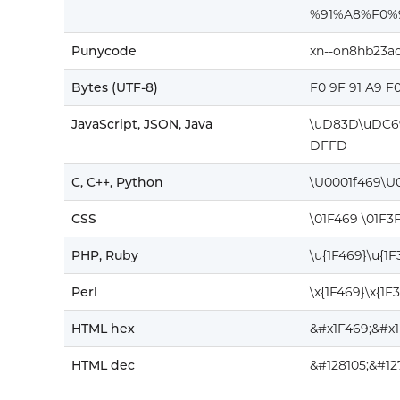
%91%A8%F0
Punycode
xn--on8hb23a
Bytes (UTF-8)
F0 9F 91 A9 F
JavaScript, JSON, Java
\uD83D\uDC6
DFFD
C, C++, Python
\U0001f469\U
CSS
\01F469 \01F3
PHP, Ruby
\u{1F469}\u{1
Perl
\x{1F469}\x{1F
HTML hex
&#x1F469;&#x
HTML dec
&#128105;&#12