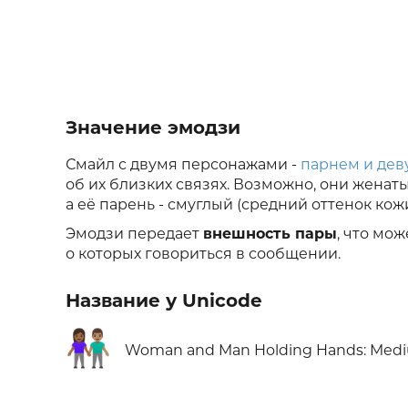
Значение эмодзи
Смайл с двумя персонажами -
парнем и де
об их близких связях. Возможно, они женат
а её парень - смуглый (средний оттенок кожи
Эмодзи передает
внешность пары
, что мо
о которых говориться в сообщении.
Название у Unicode
👩🏾‍🤝‍👨🏽
Woman and Man Holding Hands: Mediu