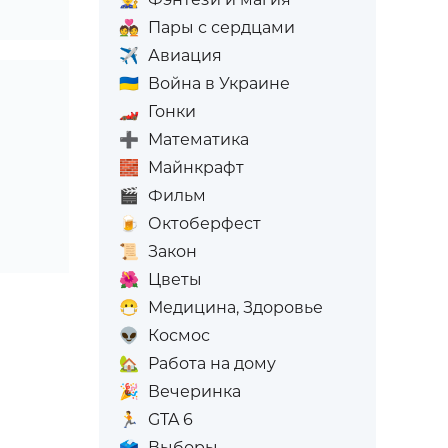
💑
Пары с сердцами
✈️
Авиация
🇺🇦
Война в Украине
🏎️
Гонки
➕
Математика
🧱
Майнкрафт
🎬
Фильм
🍺
Октоберфест
📜
Закон
🌺
Цветы
😷
Медицина, Здоровье
👽
Космос
🏡
Работа на дому
🎉
Вечеринка
🏃
GTA 6
🗳️
Выборы