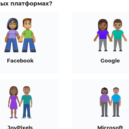
зных платформах?
Facebook
Google
JoyPixels
Microsoft