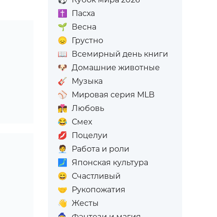
✝️
Пасха
🌱
Весна
😞
Грустно
📖
Всемирный день книги
🐶
Домашние животные
🎸
Музыка
⚾
Мировая серия MLB
👩‍❤️‍💋‍👨
Любовь
😂
Смех
💋
Поцелуи
🧑‍💼
Работа и роли
🗾
Японская культура
😄
Счастливый
🤝
Рукопожатия
👋
Жесты
🧙
Фэнтези и магия