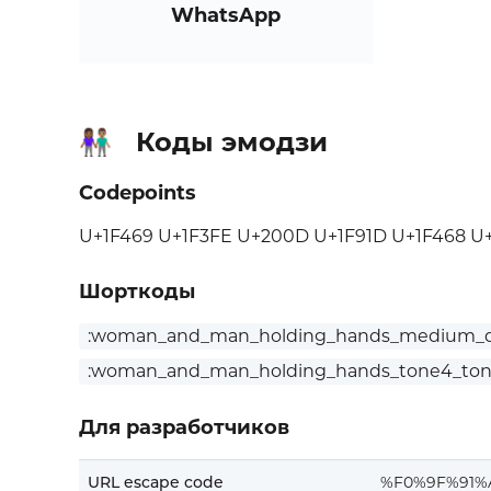
WhatsApp
Коды эмодзи
👩🏾‍🤝‍👨🏽
Codepoints
U+1F469 U+1F3FE U+200D U+1F91D U+1F468 U
Шорткоды
:woman_and_man_holding_hands_medium_da
:woman_and_man_holding_hands_tone4_ton
Для разработчиков
URL escape code
%F0%9F%91