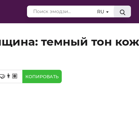
RU
щина: темный тон ко
🤝‍👨🏽
КОПИРОВАТЬ