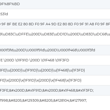
%9F%8F%BD
c531d
0 9F 8F BE E2 80 8D F0 9F A4 9D E2 80 8D F0 9F 91 A8 F0 9F 8
9\uD83C\uDFFE\u200D\uD83E\uDD1D\u200D\uD83D\uDC68\u
0001f3fe\u200D\U0001f91d\u200D\U0001f468\U0001f3fd
FE \200D \01F91D \200D \01F468 \01F3FD
F3FE}\u{200D}\u{1F91D}\u{200D}\u{1F468}\u{1F3FD}
3FE}\x{200D}\x{1F91D}\x{200D}\x{1F468}\x{1F3FD}
1F3FE;&#x200D;&#x1F91D;&#x200D;&#x1F468;&#x1F3FD;
7998;&#8205;&#129309;&#8205;&#128104;&#127997;