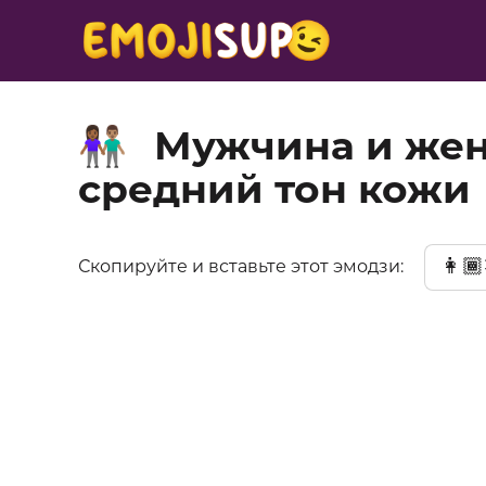
Мужчина и жен
👩🏾‍🤝‍👨🏽
средний тон кожи
👩🏾‍
Скопируйте и вставьте этот эмодзи: