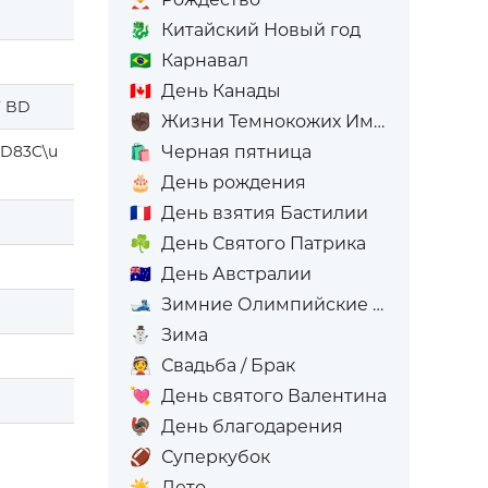
🐉
Китайский Новый год
🇧🇷
Карнавал
🇨🇦
День Канады
F BD
✊🏿
Жизни Темнокожих Имеют Значение
🛍️
Черная пятница
D83C\u
🎂
День рождения
🇫🇷
День взятия Бастилии
☘️
День Святого Патрика
🇦🇺
День Австралии
🎿
Зимние Олимпийские игры
⛄
Зима
👰
Свадьба / Брак
💘
День святого Валентина
🦃
День благодарения
🏈
Суперкубок
☀️
Лето