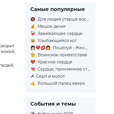
Самые популярные
🔞
Для людей старше восемнадцати лет
💰
Мешок денег
❤️‍🩹
Заживающее сердце
😺
Улыбающийся кот
говорит
👩🏻‍❤️‍💋‍👩
Поцелуй - Женщина: Светлый тон кожи, Женщина: Без тона кожи
 кожей,
🫡
Воинское приветствие
❤️
Красное сердце
людей,
💘
Сердце, пронзенное стрелой
☭
Серп и молот
👍
Большой палец вверх
События и темы
⚽
Кубок мира 2026