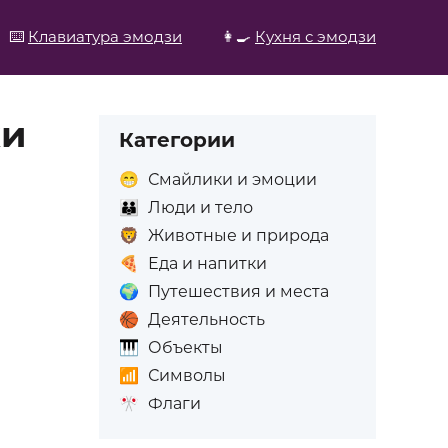
⌨️
Клавиатура эмодзи
👩‍🍳
Кухня с эмодзи
жи
Категории
😁
Смайлики и эмоции
👪
Люди и тело
🦁
Животные и природа
🍕
Еда и напитки
🌍
Путешествия и места
🏀
Деятельность
🎹
Объекты
📶
Символы
🎌
Флаги