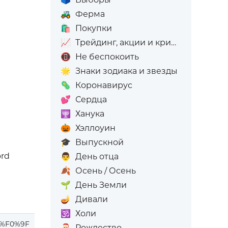
🚜
Ферма
🛍️
Покупки
📈
Трейдинг, акции и криптовалюта
📵
Не беспокоить
🌟
Знаки зодиака и звезды
🦠
Коронавирус
💕
Сердца
🕎
Ханука
🎃
Хэллоуин
🎓
Выпускной
ord
👨
День отца
🍂
Осень / Осень
🌱
День Земли
🪔
Дивали
🕉️
Холи
%F0%9F
🎅
Рождество