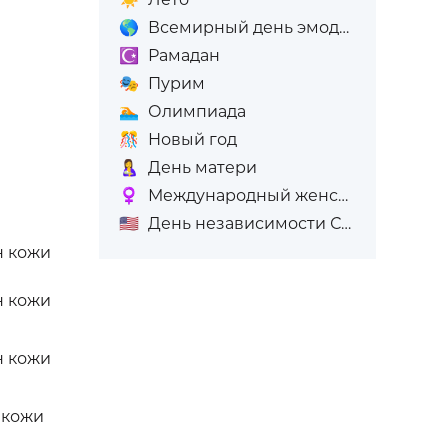
🌎
Всемирный день эмодзи
☪️
Рамадан
🎭
Пурим
🏊
Олимпиада
🎊
Новый год
🤱
День матери
♀️
Международный женский день (8-е марта)
🇺🇸
День независимости США
н кожи
н кожи
н кожи
 кожи