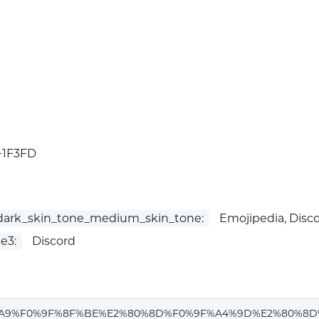
+1F3FD
rk_skin_tone_medium_skin_tone:
Emojipedia, Disc
e3:
Discord
%A9%F0%9F%8F%BE%E2%80%8D%F0%9F%A4%9D%E2%80%8D