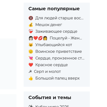
Самые популярные
🔞
Для людей старше восемнадцати лет
💰
Мешок денег
❤️‍🩹
Заживающее сердце
👩🏻‍❤️‍💋‍👩
Поцелуй - Женщина: Светлый тон кожи, Женщина: Без тона кожи
😺
Улыбающийся кот
🫡
Воинское приветствие
💘
Сердце, пронзенное стрелой
❤️
Красное сердце
☭
Серп и молот
👍
Большой палец вверх
События и темы
⚽
Кубок мира 2026