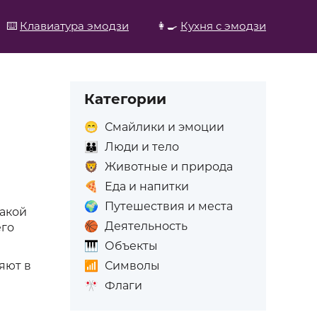
⌨️
Клавиатура эмодзи
👩‍🍳
Кухня с эмодзи
Категории
😁
Смайлики и эмоции
👪
Люди и тело
🦁
Животные и природа
🍕
Еда и напитки
🌍
Путешествия и места
такой
🏀
Деятельность
его
🎹
Объекты
📶
Символы
яют в
🎌
Флаги