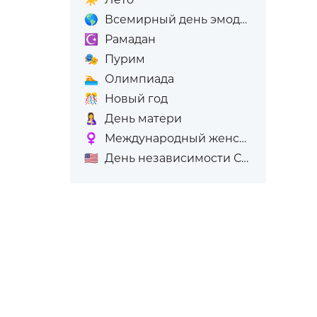
🌎
Всемирный день эмодзи
☪️
Рамадан
🎭
Пурим
🏊
Олимпиада
🎊
Новый год
🤱
День матери
♀️
Международный женский день (8-е марта)
🇺🇸
День независимости США