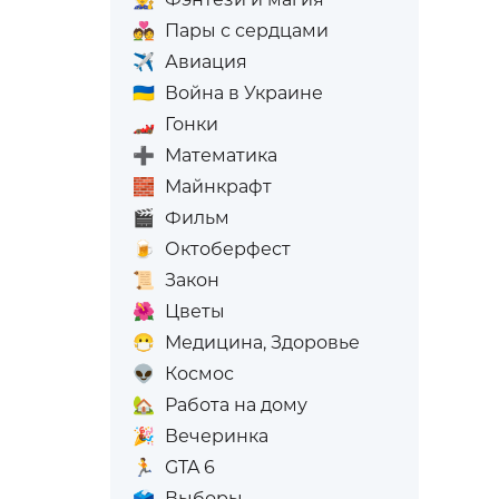
💑
Пары с сердцами
✈️
Авиация
🇺🇦
Война в Украине
🏎️
Гонки
➕
Математика
🧱
Майнкрафт
🎬
Фильм
🍺
Октоберфест
📜
Закон
🌺
Цветы
😷
Медицина, Здоровье
👽
Космос
🏡
Работа на дому
🎉
Вечеринка
🏃
GTA 6
🗳️
Выборы