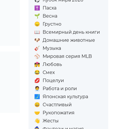
✝️
Пасха
🌱
Весна
😞
Грустно
📖
Всемирный день книги
🐶
Домашние животные
🎸
Музыка
⚾
Мировая серия MLB
👩‍❤️‍💋‍👨
Любовь
😂
Смех
💋
Поцелуи
🧑‍💼
Работа и роли
🗾
Японская культура
😄
Счастливый
🤝
Рукопожатия
👋
Жесты
🧙
Фэнтези и магия