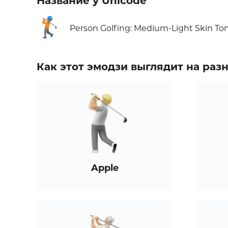
Название у Unicode
🏌🏼
Person Golfing: Medium-Light Skin To
Как этот эмодзи выглядит на ра
Apple