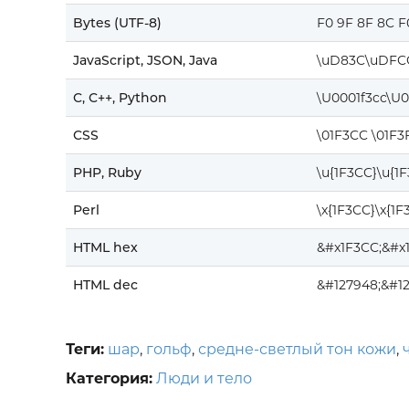
Bytes (UTF-8)
F0 9F 8F 8C F
JavaScript, JSON, Java
\uD83C\uDFC
C, C++, Python
\U0001f3cc\U0
CSS
\01F3CC \01F3
PHP, Ruby
\u{1F3CC}\u{1
Perl
\x{1F3CC}\x{1F
HTML hex
&#x1F3CC;&#x
HTML dec
&#127948;&#1
Теги:
шар
,
гольф
,
средне-светлый тон кожи
,
Категория:
Люди и тело