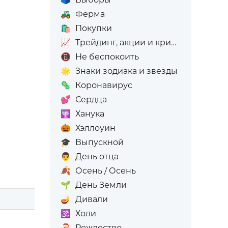
🚜
Ферма
🛍️
Покупки
📈
Трейдинг, акции и криптовалюта
📵
Не беспокоить
🌟
Знаки зодиака и звезды
🦠
Коронавирус
💕
Сердца
🕎
Ханука
🎃
Хэллоуин
🎓
Выпускной
👨
День отца
🍂
Осень / Осень
🌱
День Земли
🪔
Дивали
🕉️
Холи
🎅
Рождество