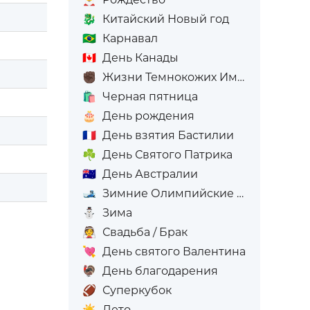
🐉
Китайский Новый год
🇧🇷
Карнавал
🇨🇦
День Канады
✊🏿
Жизни Темнокожих Имеют Значение
🛍️
Черная пятница
🎂
День рождения
🇫🇷
День взятия Бастилии
☘️
День Святого Патрика
🇦🇺
День Австралии
🎿
Зимние Олимпийские игры
⛄
Зима
👰
Свадьба / Брак
💘
День святого Валентина
🦃
День благодарения
🏈
Суперкубок
☀️
Лето