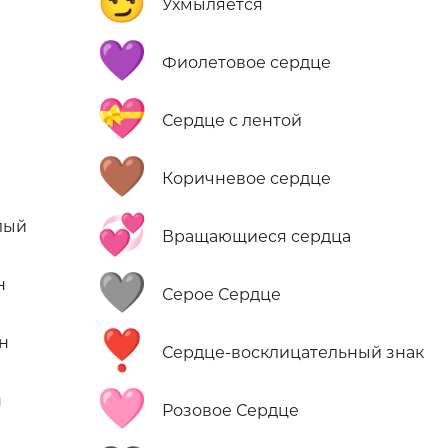
😏
Ухмыляется
💜
Фиолетовое сердце
💝
Сердце с лентой
🤎
Коричневое сердце
💞
лый
Вращающиеся сердца
🩶
н
Серое Сердце
❣️
н
Сердце-восклицательный знак
🩷
н
Розовое Сердце