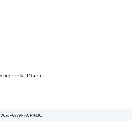
mojipedia, Discord
%8C%F0%9F%8F%BC