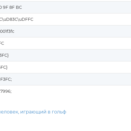
0 9F 8F BC
C\uD83C\uDFFC
001f3fc
FC
F3FC}
3FC}
1F3FC;
27996;
человек, играющий в гольф