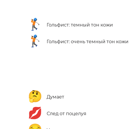
🏌🏾
Гольфист: темный тон кожи
🏌🏿
Гольфист: очень темный тон кожи
🤔
Думает
💋
След от поцелуя