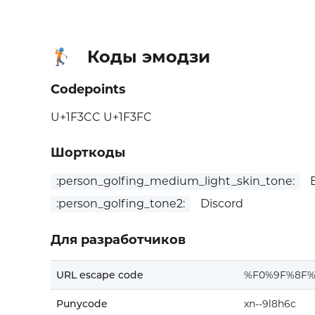
Коды эмодзи
🏌🏼
Codepoints
U+1F3CC U+1F3FC
Шорткоды
:person_golfing_medium_light_skin_tone:
E
:person_golfing_tone2:
Discord
Для разработчиков
URL escape code
%F0%9F%8F
Punycode
xn--9l8h6c