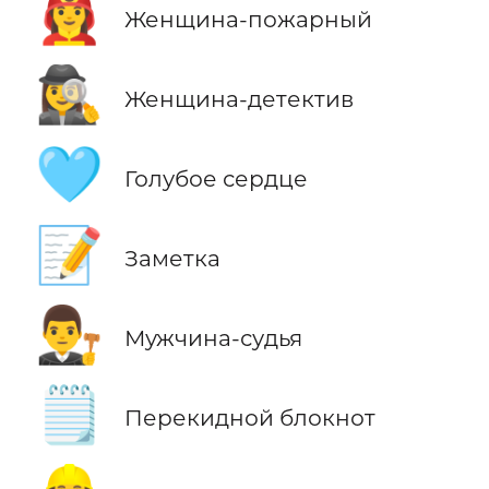
👩‍🚒
Женщина-пожарный
🕵️‍♀️
Женщина-детектив
🩵
Голубое сердце
📝
Заметка
👨‍⚖️
Мужчина-судья
🗒️
Перекидной блокнот