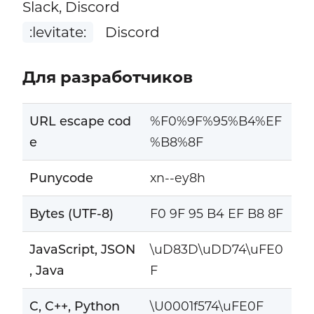
Slack, Discord
:levitate:
Discord
Для разработчиков
URL escape cod
%F0%9F%95%B4%EF
e
%B8%8F
Punycode
xn--ey8h
Bytes (UTF-8)
F0 9F 95 B4 EF B8 8F
JavaScript, JSON
\uD83D\uDD74\uFE0
, Java
F
C, C++, Python
\U0001f574\uFE0F