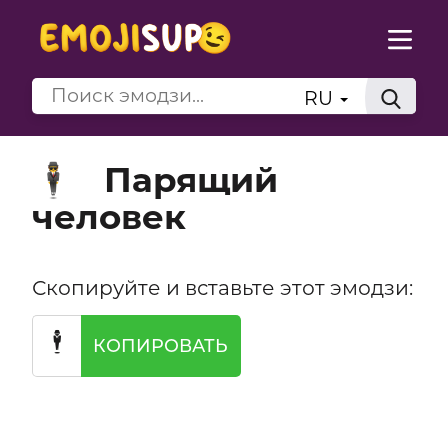
RU
Парящий
🕴️
человек
Скопируйте и вставьте этот эмодзи:
🕴️
КОПИРОВАТЬ