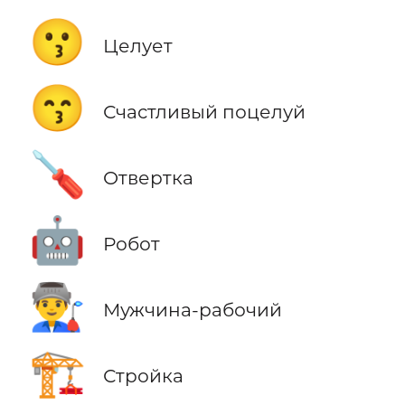
😗
Целует
😙
Счастливый поцелуй
🪛
Отвертка
🤖
Робот
👨‍🏭
Мужчина-рабочий
🏗️
Стройка