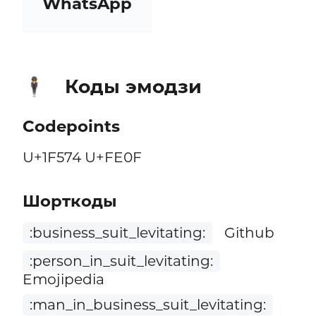
WhatsApp
Коды эмодзи
🕴️
Codepoints
U+1F574 U+FE0F
Шорткоды
:business_suit_levitating:
Github
:person_in_suit_levitating:
Emojipedia
:man_in_business_suit_levitating: