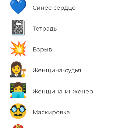
💙
Синее сердце
📓
Тетрадь
💥
Взрыв
👩‍⚖️
Женщина-судья
👩‍💻
Женщина-инженер
🥸
Маскировка