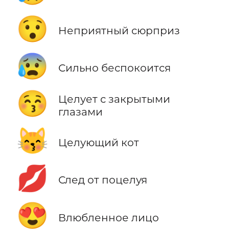
😯
Неприятный сюрприз
😰
Сильно беспокоится
😚
Целует с закрытыми
глазами
😽
Целующий кот
💋
След от поцелуя
😍
Влюбленное лицо