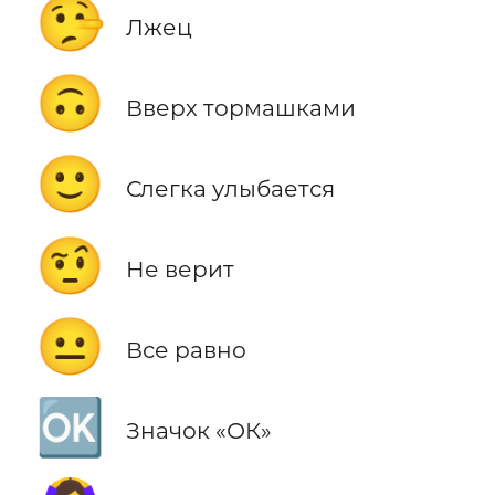
🤥
Лжец
🙃
Вверх тормашками
🙂
Слегка улыбается
🤨
Не верит
😐
Все равно
🆗
Значок «ОК»