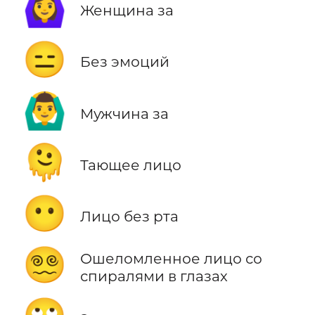
🙆‍♀️
Женщина за
😑
Без эмоций
🙆‍♂️
Мужчина за
🫠
Тающее лицо
😶
Лицо без рта
😵‍💫
Ошеломленное лицо со
спиралями в глазах