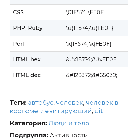
CSS
\01F574 \FE0F
PHP, Ruby
\u{1F574}\u{FE0F}
Perl
\x{1F574}\x{FE0F}
HTML hex
&#x1F574;&#xFE0F;
HTML dec
&#128372;&#65039;
Теги:
автобус
,
человек
,
человек в
костюме, левитирующий
,
uit
Категория:
Люди и тело
Подгруппа:
Активности