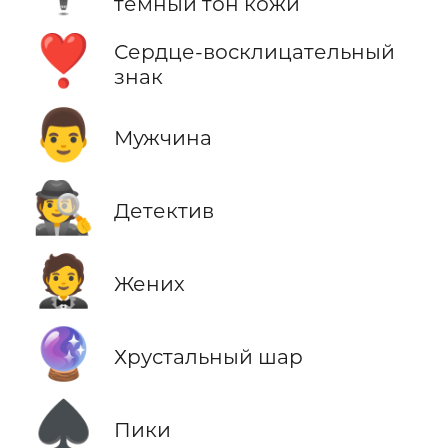
темный тон кожи
❣️
Сердце-восклицательный
знак
👨
Мужчина
🕵️
Детектив
🤵
Жених
🔮
Хрустальный шар
♠️
Пики