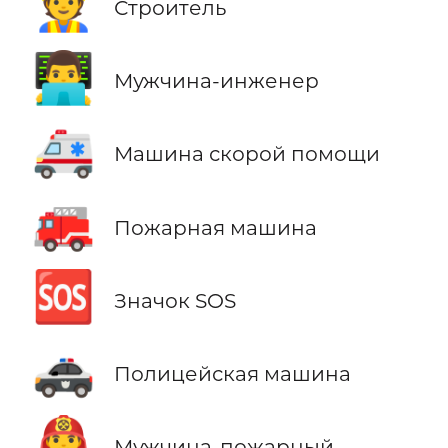
👷
Строитель
👨‍💻
Мужчина-инженер
🚑
Машина скорой помощи
🚒
Пожарная машина
🆘
Значок SOS
🚓
Полицейская машина
👨‍🚒
Мужчина-пожарный