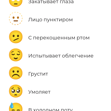
🙄
Закатывает глаза
🫥
Лицо пунктиром
🫤
С перекошенным ртом
😌
Испытывает облегчение
☹️
Грустит
🥺
Умоляет
😓
В холодном поту