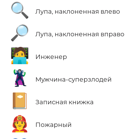
🔍
Лупа, наклоненная влево
🔎
Лупа, наклоненная вправо
🧑‍💻
Инженер
🦹‍♂️
Мужчина-суперзлодей
📔
Записная книжка
🧑‍🚒
Пожарный