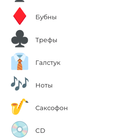
♦️
Бубны
♣️
Трефы
👔
Галстук
🎶
Ноты
🎷
Саксофон
💿
CD