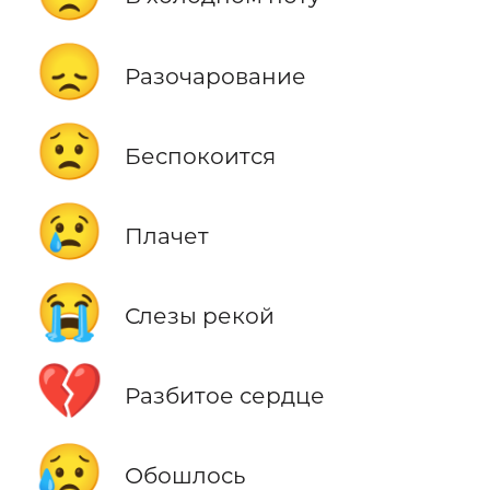
😞
Разочарование
😟
Беспокоится
😢
Плачет
😭
Слезы рекой
💔
Разбитое сердце
😥
Обошлось