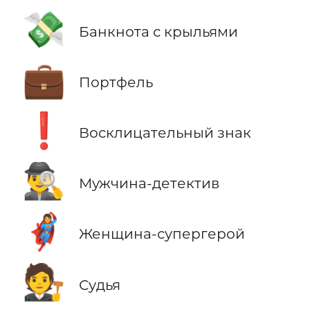
💸
Банкнота с крыльями
💼
Портфель
❗
Восклицательный знак
🕵️‍♂️
Мужчина-детектив
🦸‍♀️
Женщина-супергерой
🧑‍⚖️
Судья