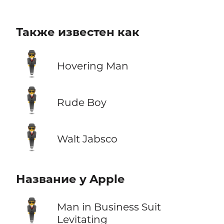
Также известен как
🕴️
Hovering Man
🕴️
Rude Boy
🕴️
Walt Jabsco
Название у Apple
🕴️
Man in Business Suit
Levitating