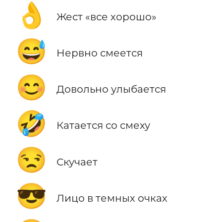
👌
Жест «все хорошо»
😅
Нервно смеется
😊
Довольно улыбается
🤣
Катается со смеху
😒
Скучает
😎
Лицо в темных очках