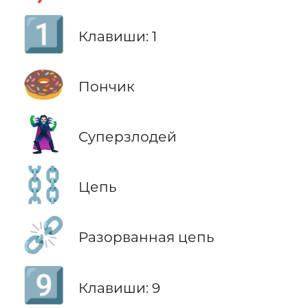
1️⃣
Клавиши: 1
🍩
Пончик
🦹
Суперзлодей
⛓️
Цепь
⛓️‍💥
Разорванная цепь
9️⃣
Клавиши: 9