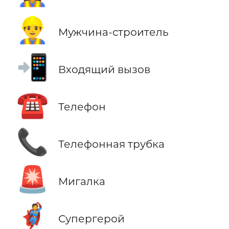
👷‍♂️
Мужчина-строитель
📲
Входящий вызов
☎️
Телефон
📞
Телефонная трубка
🚨
Мигалка
🦸
Супергерой