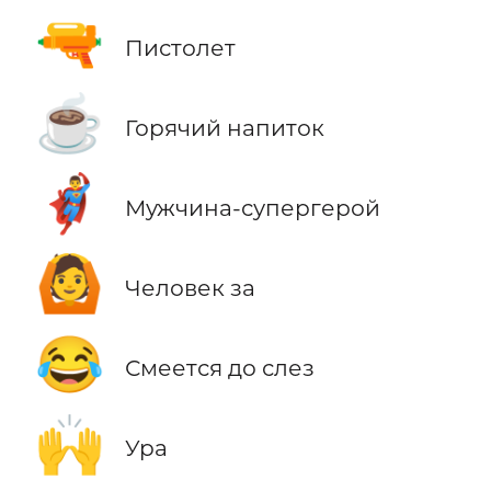
🔫
Пистолет
☕
Горячий напиток
🦸‍♂️
Мужчина-супергерой
🙆
Человек за
😂
Смеется до слез
🙌
Ура