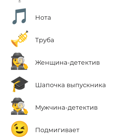
🎵
Нота
🎺
Труба
🕵️‍♀️
Женщина-детектив
🎓
Шапочка выпускника
🕵️‍♂️
Мужчина-детектив
😉
Подмигивает