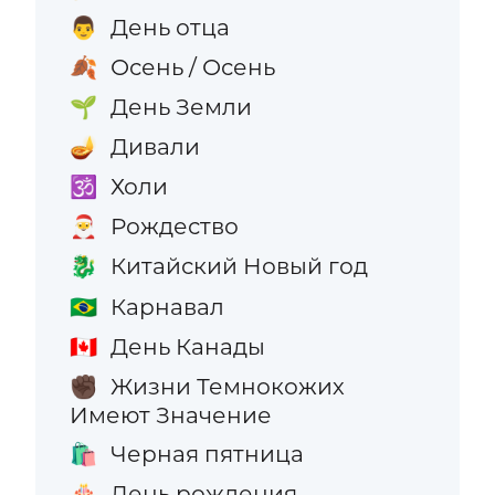
День отца
👨
Осень / Осень
🍂
День Земли
🌱
Дивали
🪔
Холи
🕉️
Рождество
🎅
Китайский Новый год
🐉
Карнавал
🇧🇷
День Канады
🇨🇦
Жизни Темнокожих
✊🏿
Имеют Значение
Черная пятница
🛍️
День рождения
🎂