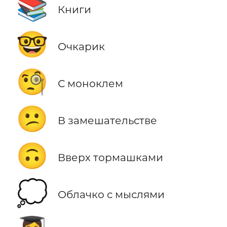
📚
Книги
🤓
Очкарик
🧐
С моноклем
😕
В замешательстве
🙃
Вверх тормашками
💭
Облачко с мыслями