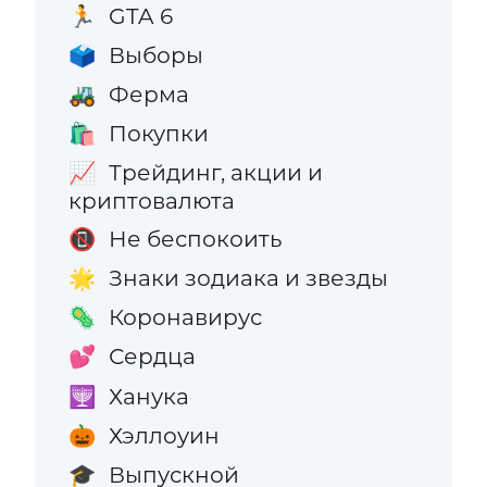
GTA 6
🏃
Выборы
🗳️
Ферма
🚜
Покупки
🛍️
Трейдинг, акции и
📈
криптовалюта
Не беспокоить
📵
Знаки зодиака и звезды
🌟
Коронавирус
🦠
Сердца
💕
Ханука
🕎
Хэллоуин
🎃
Выпускной
🎓