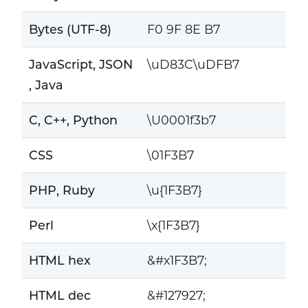
Bytes (UTF-8)
F0 9F 8E B7
JavaScript, JSON
\uD83C\uDFB7
, Java
C, C++, Python
\U0001f3b7
CSS
\01F3B7
PHP, Ruby
\u{1F3B7}
Perl
\x{1F3B7}
HTML hex
&#x1F3B7;
HTML dec
&#127927;