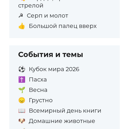
стрелой
Серп и молот
☭
Большой палец вверх
👍
События и темы
Кубок мира 2026
⚽
Пасха
✝️
Весна
🌱
Грустно
😞
Всемирный день книги
📖
Домашние животные
🐶