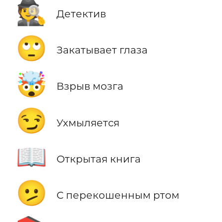
🕵️
Детектив
🙄
Закатывает глаза
🤯
Взрыв мозга
😏
Ухмыляется
📖
Открытая книга
🫤
С перекошенным ртом