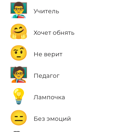
👨‍🏫
Учитель
🤗
Хочет обнять
🤨
Не верит
🧑‍🏫
Педагог
💡
Лампочка
😑
Без эмоций