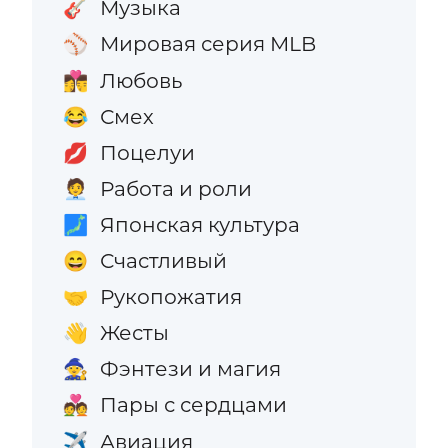
Музыка
🎸
Мировая серия MLB
⚾
Любовь
👩‍❤️‍💋‍👨
Смех
😂
Поцелуи
💋
Работа и роли
🧑‍💼
Японская культура
🗾
Счастливый
😄
Рукопожатия
🤝
Жесты
👋
Фэнтези и магия
🧙
Пары с сердцами
💑
Авиация
✈️