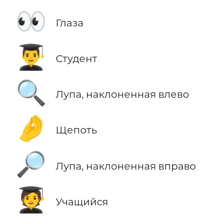
👀
Глаза
👨‍🎓
Студент
🔍
Лупа, наклоненная влево
🤌
Щепоть
🔎
Лупа, наклоненная вправо
🧑‍🎓
Учащийся