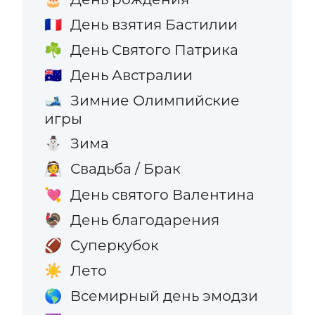
День взятия Бастилии
🇫🇷
День Святого Патрика
☘️
День Австралии
🇦🇺
Зимние Олимпийские
🎿
игры
Зима
⛄
Свадьба / Брак
👰
День святого Валентина
💘
День благодарения
🦃
Суперкубок
🏈
Лето
☀️
Всемирный день эмодзи
🌎