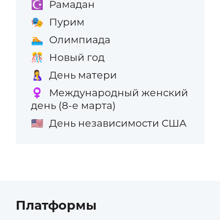
Рамадан
☪️
Пурим
🎭
Олимпиада
🏊
Новый год
🎊
День матери
🤱
Международный женский
♀️
день (8-е марта)
День независимости США
🇺🇸
Платформы