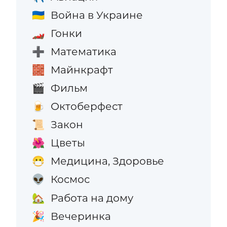
Война в Украине
🇺🇦
Гонки
🏎️
Математика
➕
Майнкрафт
🧱
Фильм
🎬
Октоберфест
🍺
Закон
📜
Цветы
🌺
Медицина, Здоровье
😷
Космос
👽
Работа на дому
🏡
Вечеринка
🎉