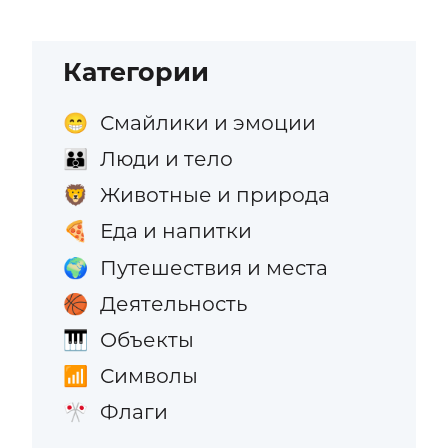
Категории
Смайлики и эмоции
😁
Люди и тело
👪
Животные и природа
🦁
Еда и напитки
🍕
Путешествия и места
🌍
Деятельность
🏀
Объекты
🎹
Символы
📶
Флаги
🎌