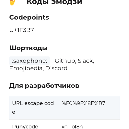
Коды эмодзи
🎷
Codepoints
U+1F3B7
Шорткоды
:saxophone:
Github, Slack,
Emojipedia, Discord
Для разработчиков
URL escape cod
%F0%9F%8E%B7
e
Punycode
xn--ol8h