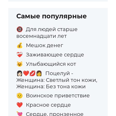
Самые популярные
Для людей старше
🔞
восемнадцати лет
Мешок денег
💰
Заживающее сердце
❤️‍🩹
Улыбающийся кот
😺
Поцелуй -
👩🏻‍❤️‍💋‍👩
Женщина: Светлый тон кожи,
Женщина: Без тона кожи
Воинское приветствие
🫡
Красное сердце
❤️
Сердце, пронзенное
💘