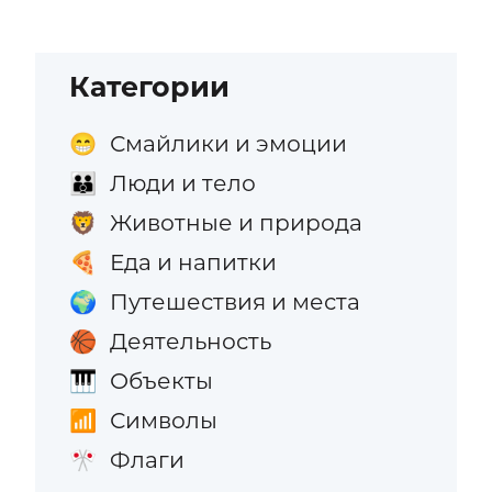
Категории
Смайлики и эмоции
😁
Люди и тело
👪
Животные и природа
🦁
Еда и напитки
🍕
Путешествия и места
🌍
Деятельность
🏀
Объекты
🎹
Символы
📶
Флаги
🎌