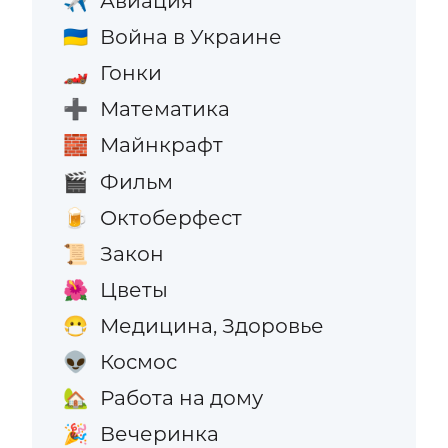
Авиация
✈️
Война в Украине
🇺🇦
Гонки
🏎️
Математика
➕
Майнкрафт
🧱
Фильм
🎬
Октоберфест
🍺
Закон
📜
Цветы
🌺
Медицина, Здоровье
😷
Космос
👽
Работа на дому
🏡
Вечеринка
🎉