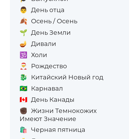
День отца
👨
Осень / Осень
🍂
День Земли
🌱
Дивали
🪔
Холи
🕉️
Рождество
🎅
Китайский Новый год
🐉
Карнавал
🇧🇷
День Канады
🇨🇦
Жизни Темнокожих
✊🏿
Имеют Значение
Черная пятница
🛍️