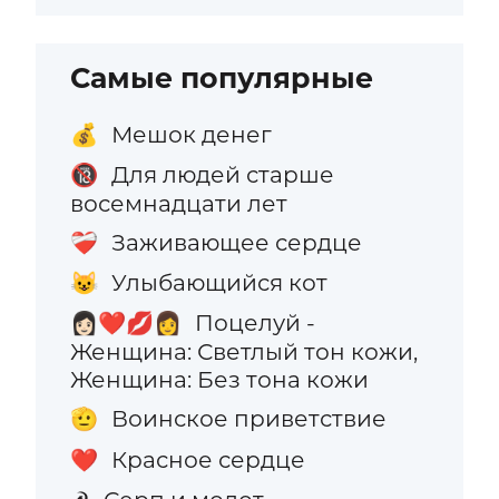
Самые популярные
Мешок денег
💰
Для людей старше
🔞
восемнадцати лет
Заживающее сердце
❤️‍🩹
Улыбающийся кот
😺
Поцелуй -
👩🏻‍❤️‍💋‍👩
Женщина: Светлый тон кожи,
Женщина: Без тона кожи
Воинское приветствие
🫡
Красное сердце
❤️