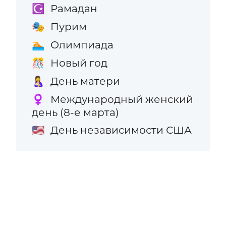
Рамадан
☪️
Пурим
🎭
Олимпиада
🏊
Новый год
🎊
День матери
🤱
Международный женский
♀️
день (8-е марта)
День независимости США
🇺🇸