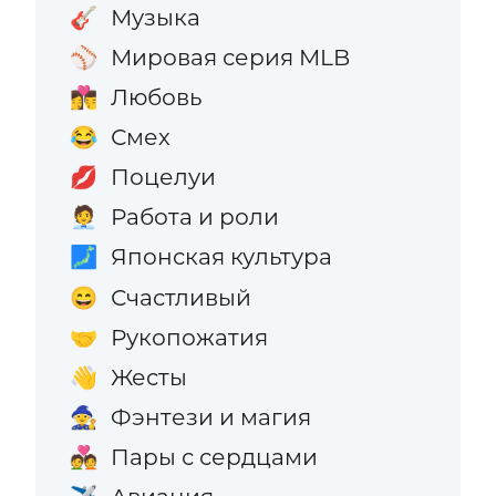
Музыка
🎸
Мировая серия MLB
⚾
Любовь
👩‍❤️‍💋‍👨
Смех
😂
Поцелуи
💋
Работа и роли
🧑‍💼
Японская культура
🗾
Счастливый
😄
Рукопожатия
🤝
Жесты
👋
Фэнтези и магия
🧙
Пары с сердцами
💑