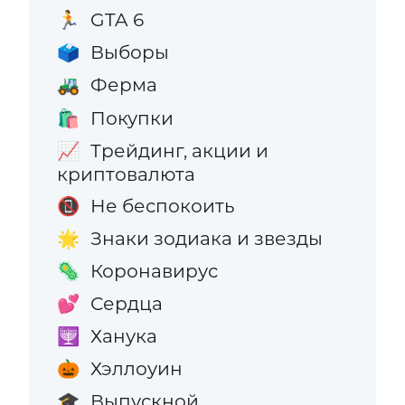
GTA 6
🏃
Выборы
🗳️
Ферма
🚜
Покупки
🛍️
Трейдинг, акции и
📈
криптовалюта
Не беспокоить
📵
Знаки зодиака и звезды
🌟
Коронавирус
🦠
Сердца
💕
Ханука
🕎
Хэллоуин
🎃
Выпускной
🎓