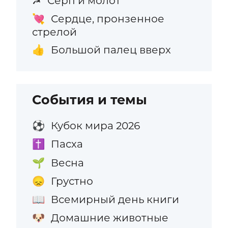
Серп и молот
☭
Сердце, пронзенное
💘
стрелой
Большой палец вверх
👍
События и темы
Кубок мира 2026
⚽
Пасха
✝️
Весна
🌱
Грустно
😞
Всемирный день книги
📖
Домашние животные
🐶