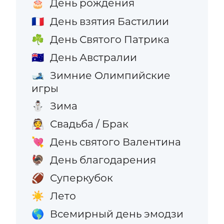
День рождения
🎂
День взятия Бастилии
🇫🇷
День Святого Патрика
☘️
День Австралии
🇦🇺
Зимние Олимпийские
🎿
игры
Зима
⛄
Свадьба / Брак
👰
День святого Валентина
💘
День благодарения
🦃
Суперкубок
🏈
Лето
☀️
Всемирный день эмодзи
🌎