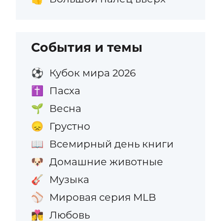
События и темы
Кубок мира 2026
⚽
Пасха
✝️
Весна
🌱
Грустно
😞
Всемирный день книги
📖
Домашние животные
🐶
Музыка
🎸
Мировая серия MLB
⚾
Любовь
👩‍❤️‍💋‍👨