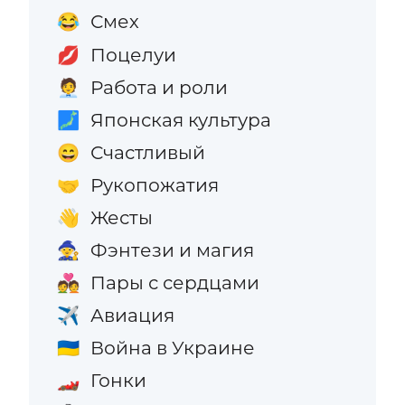
Смех
😂
Поцелуи
💋
Работа и роли
🧑‍💼
Японская культура
🗾
Счастливый
😄
Рукопожатия
🤝
Жесты
👋
Фэнтези и магия
🧙
Пары с сердцами
💑
Авиация
✈️
Война в Украине
🇺🇦
Гонки
🏎️