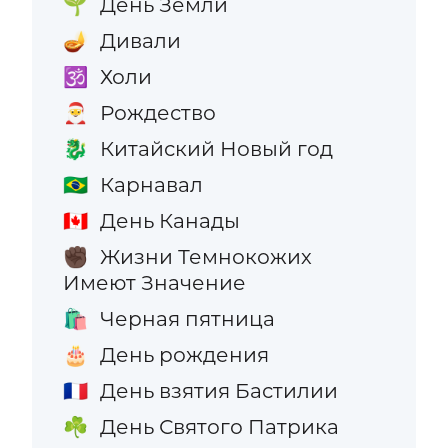
День Земли
🌱
Дивали
🪔
Холи
🕉️
Рождество
🎅
Китайский Новый год
🐉
Карнавал
🇧🇷
День Канады
🇨🇦
Жизни Темнокожих
✊🏿
Имеют Значение
Черная пятница
🛍️
День рождения
🎂
День взятия Бастилии
🇫🇷
День Святого Патрика
☘️