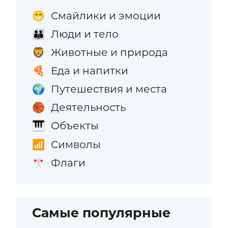
Смайлики и эмоции
😁
Люди и тело
👪
Животные и природа
🦁
Еда и напитки
🍕
Путешествия и места
🌍
Деятельность
🏀
Объекты
🎹
Символы
📶
Флаги
🎌
Самые популярные