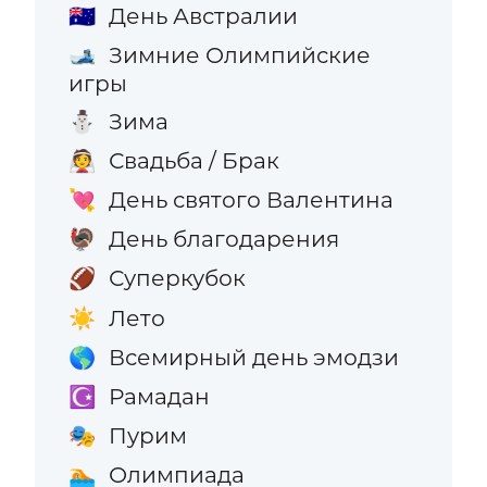
День Австралии
🇦🇺
Зимние Олимпийские
🎿
игры
Зима
⛄
Свадьба / Брак
👰
День святого Валентина
💘
День благодарения
🦃
Суперкубок
🏈
Лето
☀️
Всемирный день эмодзи
🌎
Рамадан
☪️
Пурим
🎭
Олимпиада
🏊