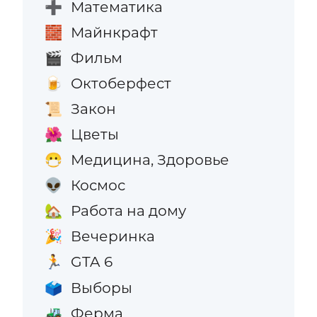
Математика
➕
Майнкрафт
🧱
Фильм
🎬
Октоберфест
🍺
Закон
📜
Цветы
🌺
Медицина, Здоровье
😷
Космос
👽
Работа на дому
🏡
Вечеринка
🎉
GTA 6
🏃
Выборы
🗳️
Ферма
🚜