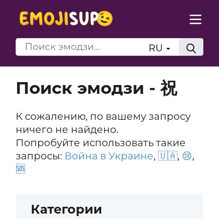
RU
Поиск эмодзи - 祝
К сожалению, по вашему запросу
ничего не найдено.
Попробуйте использовать такие
запросы:
Война в Украине
,
🇺🇦
,
😢
,
🆘
Категории