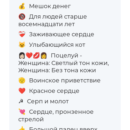
Мешок денег
💰
Для людей старше
🔞
восемнадцати лет
Заживающее сердце
❤️‍🩹
Улыбающийся кот
😺
Поцелуй -
👩🏻‍❤️‍💋‍👩
Женщина: Светлый тон кожи,
Женщина: Без тона кожи
Воинское приветствие
🫡
Красное сердце
❤️
Серп и молот
☭
Сердце, пронзенное
💘
стрелой
Большой палец вверх
👍