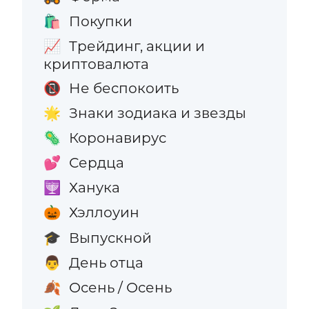
Покупки
🛍️
Трейдинг, акции и
📈
криптовалюта
Не беспокоить
📵
Знаки зодиака и звезды
🌟
Коронавирус
🦠
Сердца
💕
Ханука
🕎
Хэллоуин
🎃
Выпускной
🎓
День отца
👨
Осень / Осень
🍂