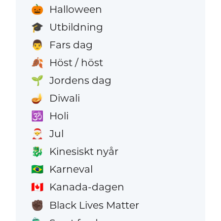
Halloween
🎃
Utbildning
🎓
Fars dag
👨
Höst / höst
🍂
Jordens dag
🌱
Diwali
🪔
Holi
🕉️
Jul
🎅
Kinesiskt nyår
🐉
Karneval
🇧🇷
Kanada-dagen
🇨🇦
Black Lives Matter
✊🏿