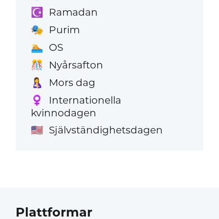
Ramadan
☪️
Purim
🎭
OS
🏊
Nyårsafton
🎊
Mors dag
🤱
Internationella
♀️
kvinnodagen
Självständighetsdagen
🇺🇸
Plattformar