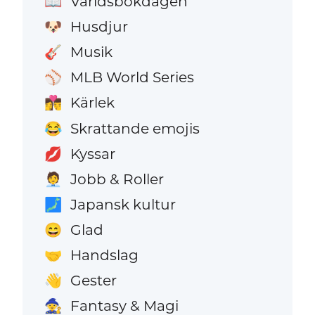
Världsbokdagen
📖
Husdjur
🐶
Musik
🎸
MLB World Series
⚾
Kärlek
👩‍❤️‍💋‍👨
Skrattande emojis
😂
Kyssar
💋
Jobb & Roller
🧑‍💼
Japansk kultur
🗾
Glad
😄
Handslag
🤝
Gester
👋
Fantasy & Magi
🧙