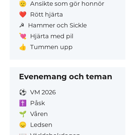
Ansikte som gör honnör
🫡
Rött hjärta
❤️
Hammer och Sickle
☭
Hjärta med pil
💘
Tummen upp
👍
Evenemang och teman
VM 2026
⚽
Påsk
✝️
Våren
🌱
Ledsen
😞