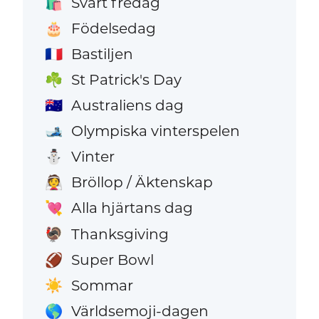
Svart fredag
🛍️
Födelsedag
🎂
Bastiljen
🇫🇷
St Patrick's Day
☘️
Australiens dag
🇦🇺
Olympiska vinterspelen
🎿
Vinter
⛄
Bröllop / Äktenskap
👰
Alla hjärtans dag
💘
Thanksgiving
🦃
Super Bowl
🏈
Sommar
☀️
Världsemoji-dagen
🌎