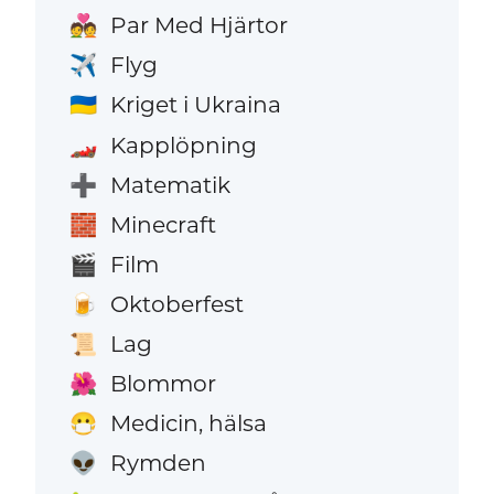
Par Med Hjärtor
💑
Flyg
✈️
Kriget i Ukraina
🇺🇦
Kapplöpning
🏎️
Matematik
➕
Minecraft
🧱
Film
🎬
Oktoberfest
🍺
Lag
📜
Blommor
🌺
Medicin, hälsa
😷
Rymden
👽