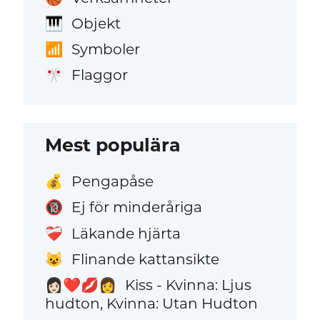
Objekt
🎹
Symboler
📶
Flaggor
🎌
Mest populära
Pengapåse
💰
Ej för minderåriga
🔞
Läkande hjärta
❤️‍🩹
Flinande kattansikte
😺
Kiss - Kvinna: Ljus
👩🏻‍❤️‍💋‍👩
hudton, Kvinna: Utan Hudton