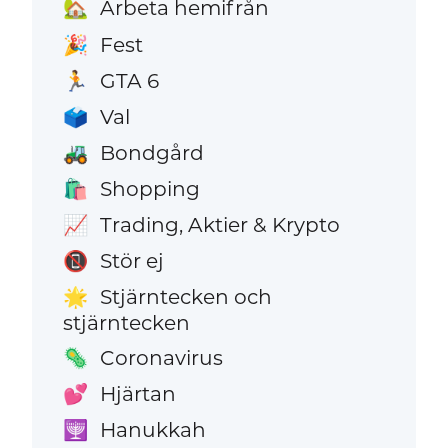
Arbeta hemifrån
🏡
Fest
🎉
GTA 6
🏃
Val
🗳️
Bondgård
🚜
Shopping
🛍️
Trading, Aktier & Krypto
📈
Stör ej
📵
Stjärntecken och
🌟
stjärntecken
Coronavirus
🦠
Hjärtan
💕
Hanukkah
🕎