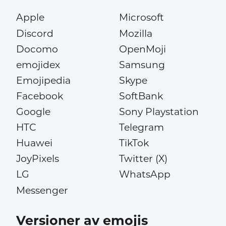
Apple
Microsoft
Discord
Mozilla
Docomo
OpenMoji
emojidex
Samsung
Emojipedia
Skype
Facebook
SoftBank
Google
Sony Playstation
HTC
Telegram
Huawei
TikTok
JoyPixels
Twitter (X)
LG
WhatsApp
Messenger
Versioner av emojis