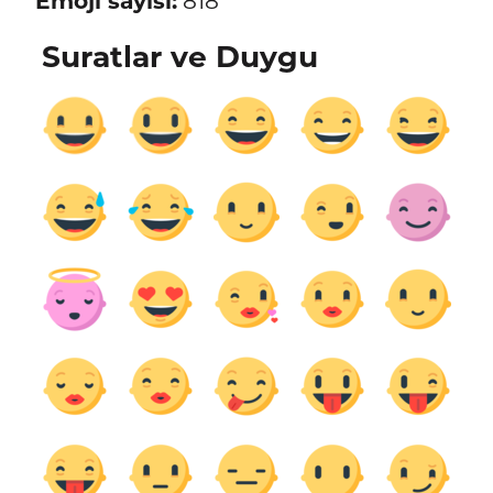
Emoji sayısı:
818
Suratlar ve Duygu