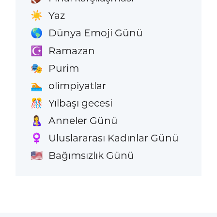
Yaz
☀️
Dünya Emoji Günü
🌎
Ramazan
☪️
Purim
🎭
olimpiyatlar
🏊
Yılbaşı gecesi
🎊
Anneler Günü
🤱
Uluslararası Kadınlar Günü
♀️
Bağımsızlık Günü
🇺🇸