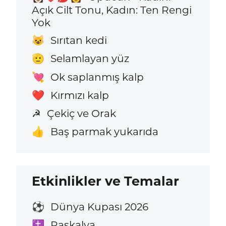
Açık Cilt Tonu, Kadın: Ten Rengi
Yok
Sırıtan kedi
😺
Selamlayan yüz
🫡
Ok saplanmış kalp
💘
Kırmızı kalp
❤️
Çekiç ve Orak
☭
Baş parmak yukarıda
👍
Etkinlikler ve Temalar
Dünya Kupası 2026
⚽
Paskalya
✝️