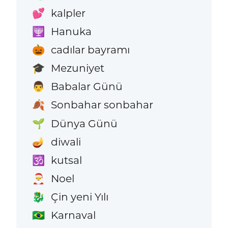
kalpler
💕
Hanuka
🕎
cadılar bayramı
🎃
Mezuniyet
🎓
Babalar Günü
👨
Sonbahar sonbahar
🍂
Dünya Günü
🌱
diwali
🪔
kutsal
🕉️
Noel
🎅
Çin yeni Yılı
🐉
Karnaval
🇧🇷