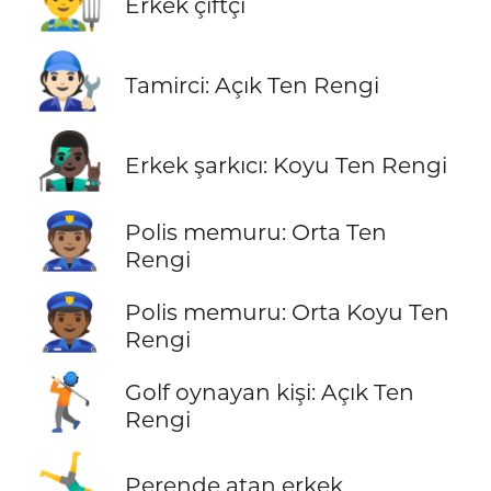
👨‍🌾
Erkek çiftçi
🧑🏻‍🔧
Tamirci: Açık Ten Rengi
👨🏿‍🎤
Erkek şarkıcı: Koyu Ten Rengi
👮🏽
Polis memuru: Orta Ten
Rengi
👮🏾
Polis memuru: Orta Koyu Ten
Rengi
🏌🏻
Golf oynayan kişi: Açık Ten
Rengi
🤸‍♂️
Perende atan erkek