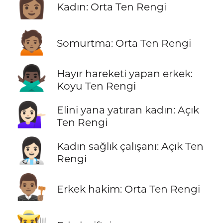
👩🏽
Kadın: Orta Ten Rengi
🙍🏽
Somurtma: Orta Ten Rengi
🙅🏿‍♂️
Hayır hareketi yapan erkek:
Koyu Ten Rengi
💁🏻‍♀️
Elini yana yatıran kadın: Açık
Ten Rengi
👩🏻‍⚕️
Kadın sağlık çalışanı: Açık Ten
Rengi
👨🏽‍⚖️
Erkek hakim: Orta Ten Rengi