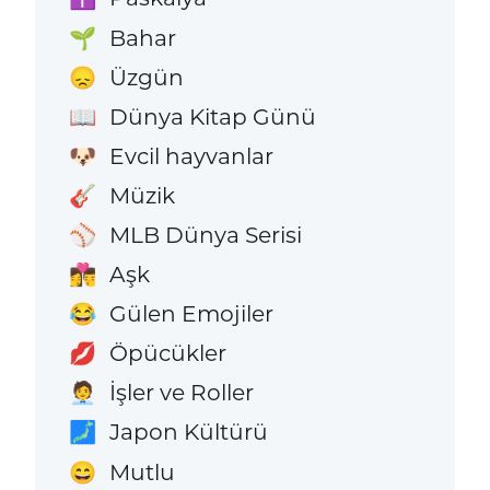
Bahar
🌱
Üzgün
😞
Dünya Kitap Günü
📖
Evcil hayvanlar
🐶
Müzik
🎸
MLB Dünya Serisi
⚾
Aşk
👩‍❤️‍💋‍👨
Gülen Emojiler
😂
Öpücükler
💋
İşler ve Roller
🧑‍💼
Japon Kültürü
🗾
Mutlu
😄