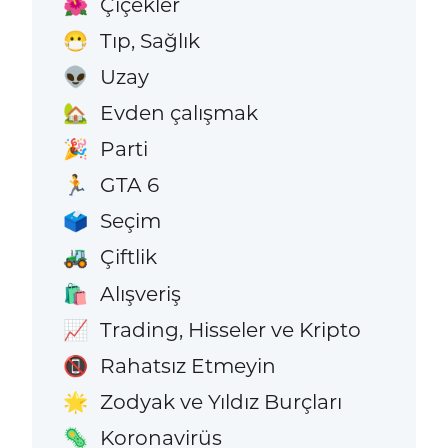
Çiçekler
🌺
Tıp, Sağlık
😷
Uzay
👽
Evden çalışmak
🏡
Parti
🎉
GTA 6
🏃
Seçim
🗳️
Çiftlik
🚜
Alışveriş
🛍️
Trading, Hisseler ve Kripto
📈
Rahatsız Etmeyin
📵
Zodyak ve Yıldız Burçları
🌟
Koronavirüs
🦠