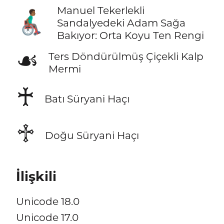
Manuel Tekerlekli
👨🏾‍🦽‍➡️
Sandalyedeki Adam Sağa
Bakıyor: Orta Koyu Ten Rengi
☙
Ters Döndürülmüş Çiçekli Kalp
Mermi
♰
Batı Süryani Haçı
♱
Doğu Süryani Haçı
İlişkili
Unicode 18.0
Unicode 17.0