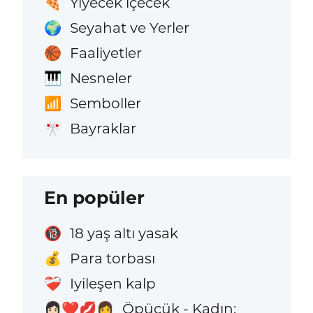
Yiyecek içecek
🍕
Seyahat ve Yerler
🌍
Faaliyetler
🏀
Nesneler
🎹
Semboller
📶
Bayraklar
🎌
En popüler
18 yaş altı yasak
🔞
Para torbası
💰
Iyileşen kalp
❤️‍🩹
Öpücük - Kadın:
👩🏻‍❤️‍💋‍👩