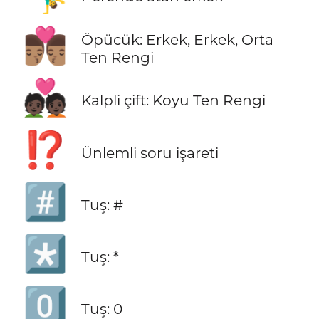
👨🏽‍❤️‍💋‍👨🏽
Öpücük: Erkek, Erkek, Orta
Ten Rengi
💑🏿
Kalpli çift: Koyu Ten Rengi
⁉️
Ünlemli soru işareti
#️⃣
Tuş: #
*️⃣
Tuş: *
0️⃣
Tuş: 0