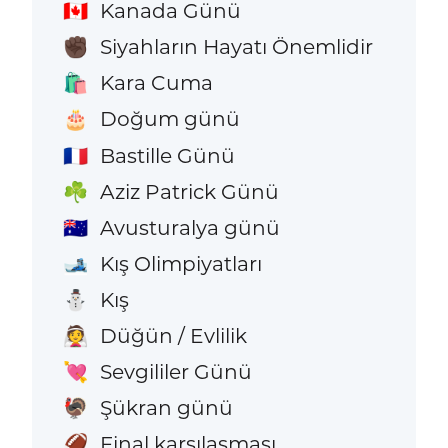
Kanada Günü
🇨🇦
Siyahların Hayatı Önemlidir
✊🏿
Kara Cuma
🛍️
Doğum günü
🎂
Bastille Günü
🇫🇷
Aziz Patrick Günü
☘️
Avusturalya günü
🇦🇺
Kış Olimpiyatları
🎿
Kış
⛄
Düğün / Evlilik
👰
Sevgililer Günü
💘
Şükran günü
🦃
Final karşılaşması
🏈