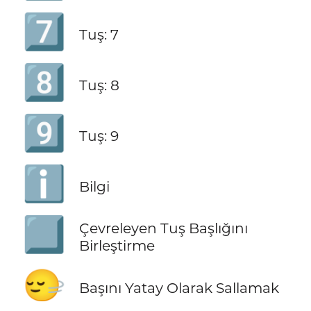
7️⃣
Tuş: 7
8️⃣
Tuş: 8
9️⃣
Tuş: 9
ℹ️
Bilgi
⃣
Çevreleyen Tuş Başlığını
Birleştirme
🙂‍↔️
Başını Yatay Olarak Sallamak