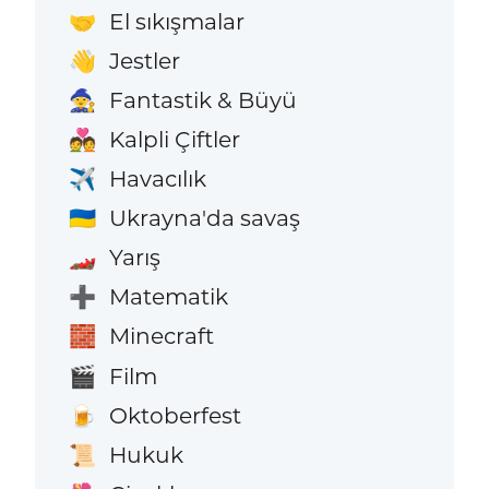
El sıkışmalar
🤝
Jestler
👋
Fantastik & Büyü
🧙
Kalpli Çiftler
💑
Havacılık
✈️
Ukrayna'da savaş
🇺🇦
Yarış
🏎️
Matematik
➕
Minecraft
🧱
Film
🎬
Oktoberfest
🍺
Hukuk
📜