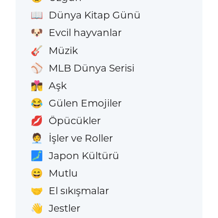
Dünya Kitap Günü
📖
Evcil hayvanlar
🐶
Müzik
🎸
MLB Dünya Serisi
⚾
Aşk
👩‍❤️‍💋‍👨
Gülen Emojiler
😂
Öpücükler
💋
İşler ve Roller
🧑‍💼
Japon Kültürü
🗾
Mutlu
😄
El sıkışmalar
🤝
Jestler
👋