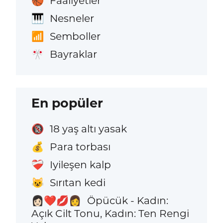
Faaliyetler
🏀
Nesneler
🎹
Semboller
📶
Bayraklar
🎌
En popüler
18 yaş altı yasak
🔞
Para torbası
💰
Iyileşen kalp
❤️‍🩹
Sırıtan kedi
😺
Öpücük - Kadın:
👩🏻‍❤️‍💋‍👩
Açık Cilt Tonu, Kadın: Ten Rengi