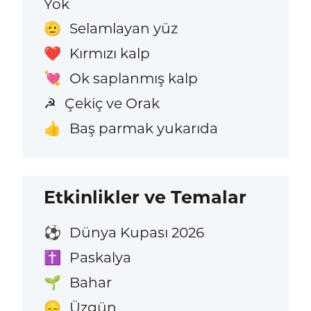
Yok
Selamlayan yüz
🫡
Kırmızı kalp
❤️
Ok saplanmış kalp
💘
Çekiç ve Orak
☭
Baş parmak yukarıda
👍
Etkinlikler ve Temalar
Dünya Kupası 2026
⚽
Paskalya
✝️
Bahar
🌱
Üzgün
😞