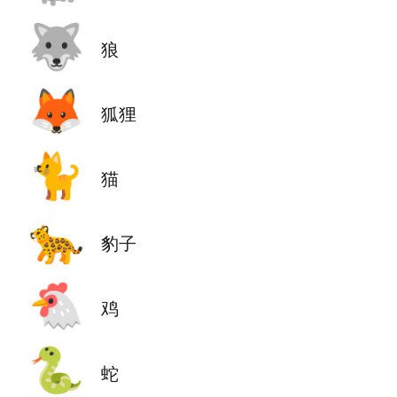
🐺
狼
🦊
狐狸
🐈
猫
🐆
豹子
🐔
鸡
🐍
蛇