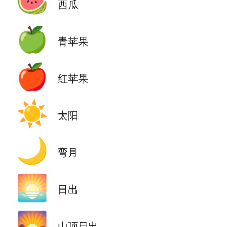
🍉
西瓜
🍏
青苹果
🍎
红苹果
☀️
太阳
🌙
弯月
🌅
日出
🌄
山顶日出