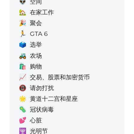
空间
👽
在家工作
🏡
聚会
🎉
GTA 6
🏃
选举
🗳️
农场
🚜
购物
🛍️
交易、股票和加密货币
📈
请勿打扰
📵
黄道十二宫和星座
🌟
冠状病毒
🦠
心脏
💕
光明节
🕎