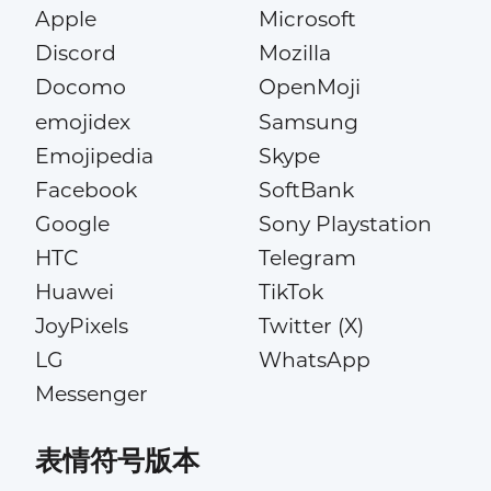
Apple
Microsoft
Discord
Mozilla
Docomo
OpenMoji
emojidex
Samsung
Emojipedia
Skype
Facebook
SoftBank
Google
Sony Playstation
HTC
Telegram
Huawei
TikTok
JoyPixels
Twitter (X)
LG
WhatsApp
Messenger
表情符号版本