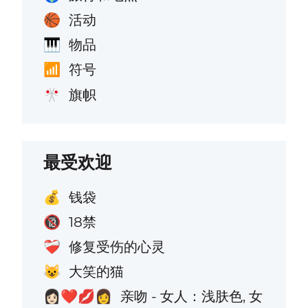
活动
🏀
物品
🎹
符号
📶
旗帜
🎌
最受欢迎
钱袋
💰
18禁
🔞
修复受伤的心灵
❤️‍🩹
大笑的猫
😺
亲吻 - 女人：浅肤色, 女
👩🏻‍❤️‍💋‍👩