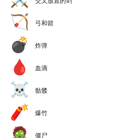
交叉放置的剑
🏹
弓和箭
💣
炸弹
🩸
血滴
☠️
骷髅
🧨
爆竹
🧟
僵尸