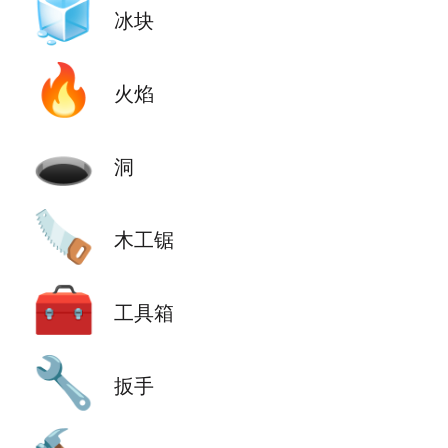
🧊
冰块
🔥
火焰
🕳️
洞
🪚
木工锯
🧰
工具箱
🔧
扳手