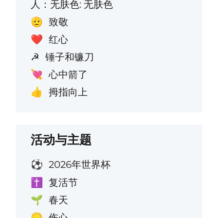
人：无肤色: 无肤色
致敬
🫡
红心
❤️
锤子和镰刀
☭
心中箭了
💘
拇指向上
👍
活动与主题
2026年世界杯
⚽
复活节
✝️
春天
🌱
伤心
😞