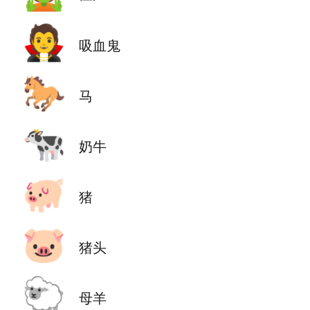
🧛
吸血鬼
🐎
马
🐄
奶牛
🐖
猪
🐷
猪头
🐑
母羊