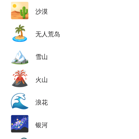
🏜️
沙漠
🏝️
无人荒岛
🏔️
雪山
🌋
火山
🌊
浪花
🌌
银河