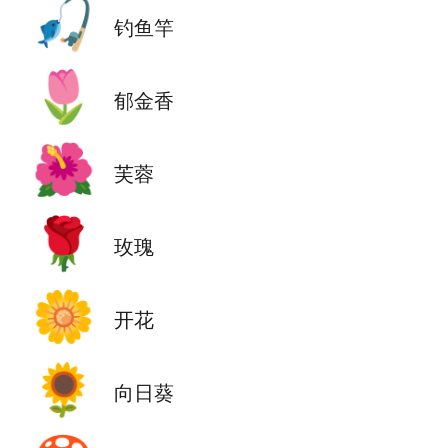
🎣
钓鱼竿
🌷
郁金香
🌺
芙蓉
🌹
玫瑰
🌼
开花
🌻
向日葵