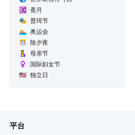
斋月
☪️
普珥节
🎭
奥运会
🏊
除夕夜
🎊
母亲节
🤱
国际妇女节
♀️
独立日
🇺🇸
平台