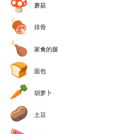
🍄
蘑菇
🍖
排骨
🍗
家禽的腿
🍞
面包
🥕
胡萝卜
🥔
土豆