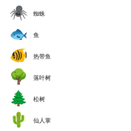
🕷️
蜘蛛
🐟
鱼
🐠
热带鱼
🌳
落叶树
🌲
松树
🌵
仙人掌