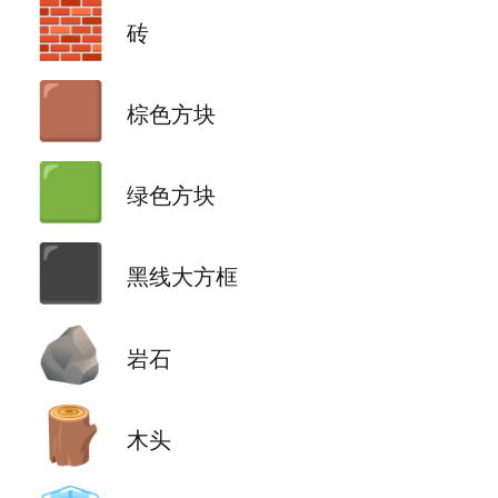
🧱
砖
🟫
棕色方块
🟩
绿色方块
⬛
黑线大方框
🪨
岩石
🪵
木头