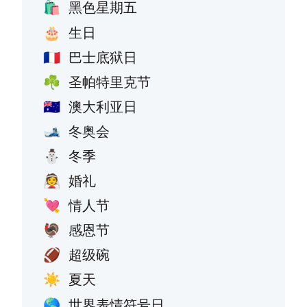
黑色星期五
🛍️
生日
🎂
巴士底狱日
🇫🇷
圣帕特里克节
☘️
澳大利亚日
🇦🇺
冬奥会
🎿
冬季
⛄
婚礼
👰
情人节
💘
感恩节
🦃
超级碗
🏈
夏天
☀️
世界表情符号日
🌎