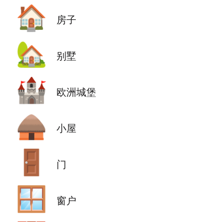
🏠
房子
🏡
别墅
🏰
欧洲城堡
🛖
小屋
🚪
门
🪟
窗户