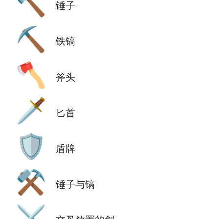
🔨
锤子
⛏️
铁镐
🪓
斧头
🗡️
匕首
🛡️
盾牌
⚒️
锤子与镐
⚔️