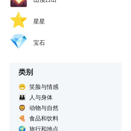
⭐
星星
💎
宝石
类别
笑脸与情感
😁
人与身体
👪
动物与自然
🦁
食品和饮料
🍕
旅行和地点
🌍