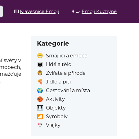
⌨️
Klávesnice Emoji
👩‍🍳
Emoji Kuchyně
Kategorie
😁
Smajlíci a emoce
í světy v
👪
Lidé a tělo
, mobech,
🦁
Zvířata a příroda
omažďuje
.
🍕
Jídlo a pití
🌍
Cestování a místa
🏀
Aktivity
🎹
Objekty
📶
Symboly
🎌
Vlajky