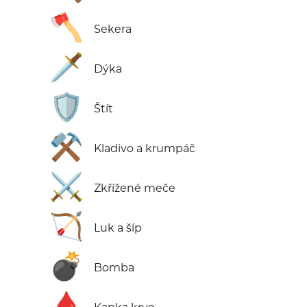
🪓
Sekera
🗡️
Dýka
🛡️
Štít
⚒️
Kladivo a krumpáč
⚔️
Zkřížené meče
🏹
Luk a šíp
💣
Bomba
🩸