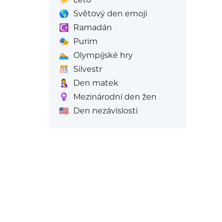
🌎
Světový den emoji
☪️
Ramadán
🎭
Purim
🏊
Olympijské hry
🎊
Silvestr
🤱
Den matek
♀️
Mezinárodní den žen
🇺🇸
Den nezávislosti