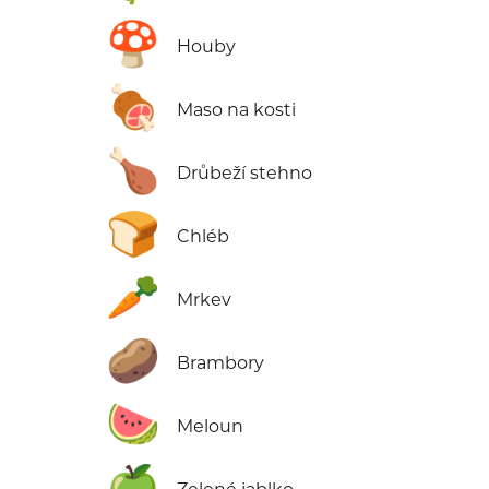
🍄
Houby
🍖
Maso na kosti
🍗
Drůbeží stehno
🍞
Chléb
🥕
Mrkev
🥔
Brambory
🍉
Meloun
🍏