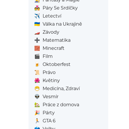
💑
Páry Se Srdíčky
✈️
Letectví
🇺🇦
Válka na Ukrajině
🏎️
Závody
➕
Matematika
🧱
Minecraft
🎬
Film
🍺
Oktoberfest
📜
Právo
🌺
Květiny
😷
Medicína, Zdraví
👽
Vesmír
🏡
Práce z domova
🎉
Párty
🏃
GTA 6
🗳️
Volby