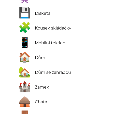
💾
Disketa
🧩
Kousek skládačky
📱
Mobilní telefon
🏠
Dům
🏡
Dům se zahradou
🏰
Zámek
🛖
Chata