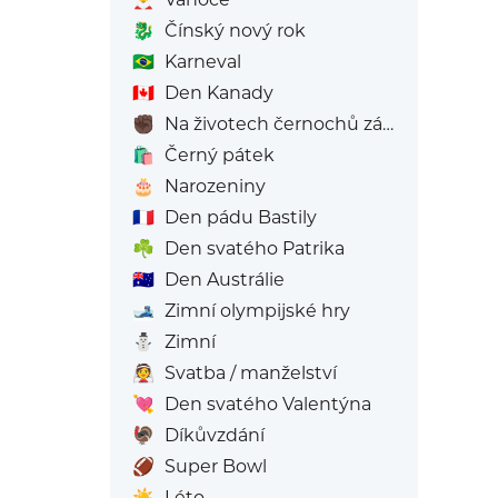
🐉
Čínský nový rok
🇧🇷
Karneval
🇨🇦
Den Kanady
✊🏿
Na životech černochů záleží
🛍️
Černý pátek
🎂
Narozeniny
🇫🇷
Den pádu Bastily
☘️
Den svatého Patrika
🇦🇺
Den Austrálie
🎿
Zimní olympijské hry
⛄
Zimní
👰
Svatba / manželství
💘
Den svatého Valentýna
🦃
Díkůvzdání
🏈
Super Bowl
☀️
Léto