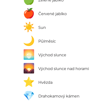
Zelené jablko
🍎
Červené jablko
☀️
Sun
🌙
Půlměsíc
🌅
Východ slunce
🌄
Východ slunce nad horami
⭐
Hvězda
💎
Drahokamový kámen