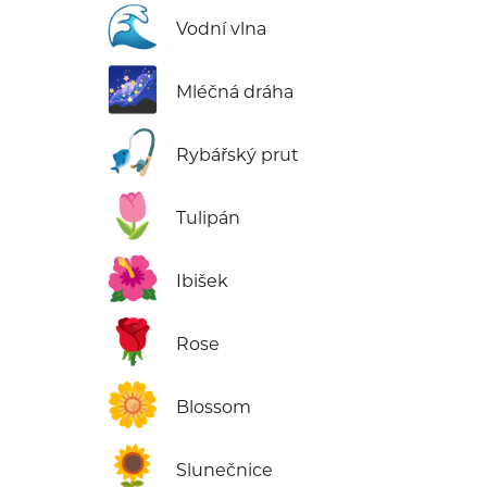
🌊
Vodní vlna
🌌
Mléčná dráha
🎣
Rybářský prut
🌷
Tulipán
🌺
Ibišek
🌹
Rose
🌼
Blossom
🌻
Slunečnice