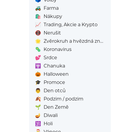
🚜
Farma
🛍️
Nákupy
📈
Trading, Akcie a Krypto
📵
Nerušit
🌟
Zvěrokruh a hvězdná znamení
🦠
Koronavirus
💕
Srdce
🕎
Chanuka
🎃
Halloween
🎓
Promoce
👨
Den otců
🍂
Podzim / podzim
🌱
Den Země
🪔
Diwali
🕉️
Holi
🎅
Vánoce