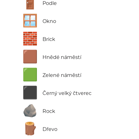
🚪
Podle
🪟
Okno
🧱
Brick
🟫
Hnědé náměstí
🟩
Zelené náměstí
⬛
Černý velký čtverec
🪨
Rock
🪵
Dřevo