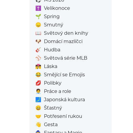
✝️
Velikonoce
🌱
Spring
😞
Smutný
📖
Světový den knihy
🐶
Domácí mazlíčci
🎸
Hudba
⚾
Světová série MLB
👩‍❤️‍💋‍👨
Láska
😂
Smějící se Emojis
💋
Polibky
🧑‍💼
Práce a role
🗾
Japonská kultura
😄
Šťastný
🤝
Potřesení rukou
👋
Gesta
🧙
Fantasy a Magie