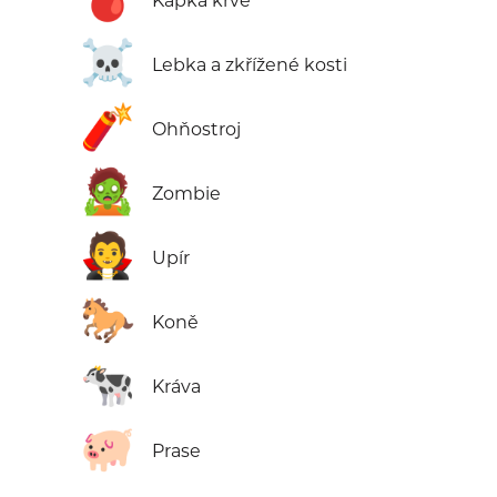
Kapka krve
☠️
Lebka a zkřížené kosti
🧨
Ohňostroj
🧟
Zombie
🧛
Upír
🐎
Koně
🐄
Kráva
🐖
Prase