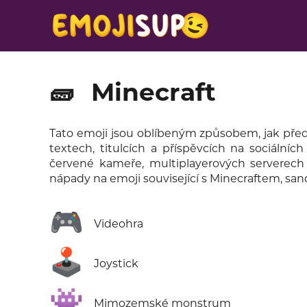
🧱
Minecraft
Tato emoji jsou oblíbeným způsobem, jak předsta
textech, titulcích a příspěvcích na sociálních
červené kameře, multiplayerových serverec
nápady na emoji související s Minecraftem, s
🎮
Videohra
🕹️
Joystick
👾
Mimozemské monstrum