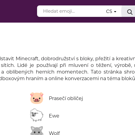
CS
vit Minecraft, dobrodružství s bloky, přežití a kreativn
 sítích. Lidé je používají při mluvení o těžení, výrobě
h a oblíbených herních momentech. Tato stránka shr
andboxovým hraním a online konverzacemi na téma bloků
🐷
Prasečí obličej
🐑
Ewe
🐺
Wolf