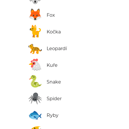
🦊
Fox
🐈
Kočka
🐆
Leopardí
🐔
Kuře
🐍
Snake
🕷️
Spider
🐟
Ryby