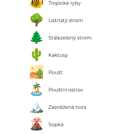
🐠
Tropické ryby
🌳
Listnatý strom
🌲
Stálezelený strom
🌵
Kaktusy
🏜️
Poušť
🏝️
Pouštní ostrov
🏔️
Zasněžená hora
🌋
Sopka