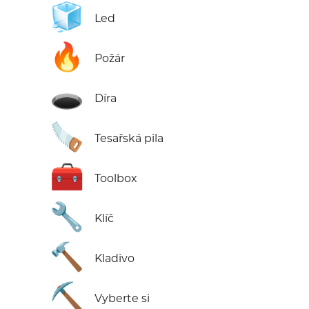
🧊
Led
🔥
Požár
🕳️
Díra
🪚
Tesařská pila
🧰
Toolbox
🔧
Klíč
🔨
Kladivo
⛏️
Vyberte si