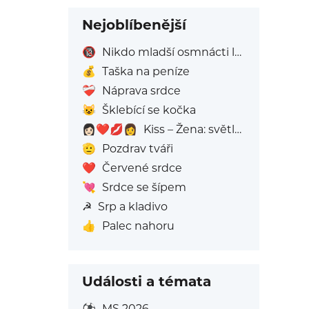
Nejoblíbenější
🔞
Nikdo mladší osmnácti let
💰
Taška na peníze
❤️‍🩹
Náprava srdce
😺
Šklebící se kočka
👩🏻‍❤️‍💋‍👩
Kiss – Žena: světlý tón pleti, Žena: Bez Odstínu Pleti
🫡
Pozdrav tváři
❤️
Červené srdce
💘
Srdce se šípem
☭
Srp a kladivo
👍
Palec nahoru
Události a témata
⚽
MS 2026