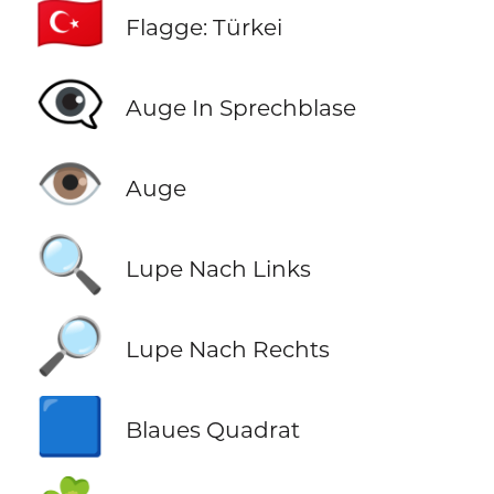
🇹🇷
Flagge: Türkei
👁️‍🗨️
Auge In Sprechblase
👁️
Auge
🔍
Lupe Nach Links
🔎
Lupe Nach Rechts
🟦
Blaues Quadrat