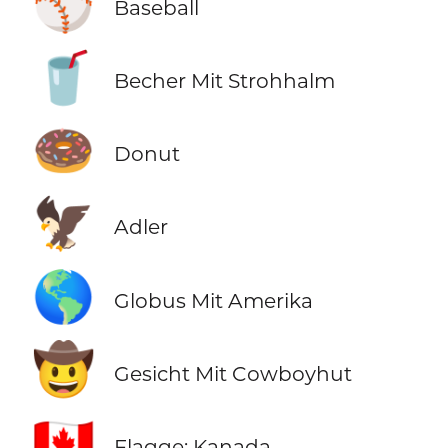
⚾
Baseball
🥤
Becher Mit Strohhalm
🍩
Donut
🦅
Adler
🌎
Globus Mit Amerika
🤠
Gesicht Mit Cowboyhut
🇨🇦
Flagge: Kanada