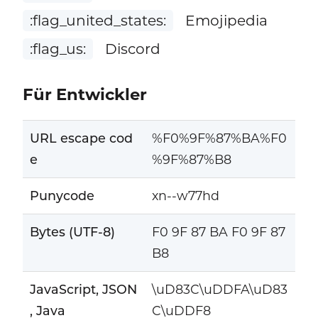
:flag_united_states:
Emojipedia
:flag_us:
Discord
Für Entwickler
URL escape cod
%F0%9F%87%BA%F0
e
%9F%87%B8
Punycode
xn--w77hd
Bytes (UTF-8)
F0 9F 87 BA F0 9F 87
B8
JavaScript, JSON
\uD83C\uDDFA\uD83
, Java
C\uDDF8