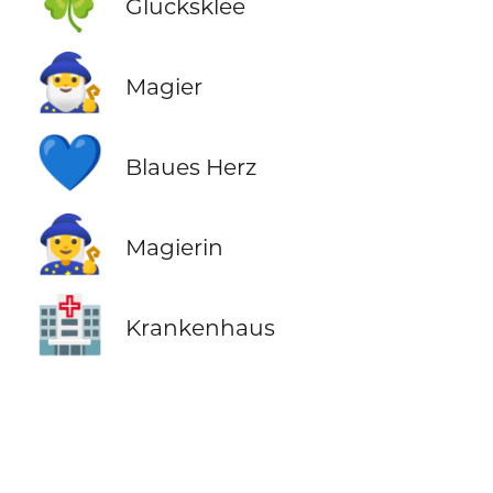
🍀
Glücksklee
🧙‍♂️
Magier
💙
Blaues Herz
🧙‍♀️
Magierin
🏥
Krankenhaus