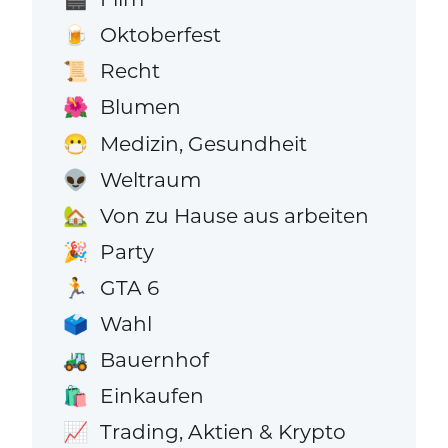
Oktoberfest
🍺
Recht
📜
Blumen
🌺
Medizin, Gesundheit
😷
Weltraum
👽
Von zu Hause aus arbeiten
🏡
Party
🎉
GTA 6
🏃
Wahl
🗳️
Bauernhof
🚜
Einkaufen
🛍️
Trading, Aktien & Krypto
📈