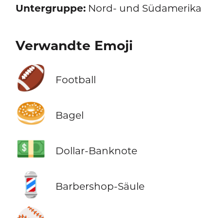
Untergruppe:
Nord- und Südamerika
Verwandte Emoji
🏈
Football
🥯
Bagel
💵
Dollar-Banknote
💈
Barbershop-Säule