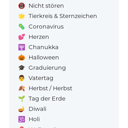
Nicht stören
📵
Tierkreis & Sternzeichen
🌟
Coronavirus
🦠
Herzen
💕
Chanukka
🕎
Halloween
🎃
Graduierung
🎓
Vatertag
👨
Herbst / Herbst
🍂
Tag der Erde
🌱
Diwali
🪔
Holi
🕉️