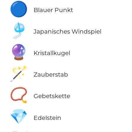
🔵
Blauer Punkt
🎐
Japanisches Windspiel
🔮
Kristallkugel
🪄
Zauberstab
📿
Gebetskette
💎
Edelstein