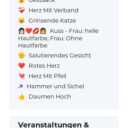
Herz Mit Verband
❤️‍🩹
Grinsende Katze
😺
Kuss - Frau: helle
👩🏻‍❤️‍💋‍👩
Hautfarbe, Frau: Ohne
Hautfarbe
Salutierendes Gesicht
🫡
Rotes Herz
❤️
Herz Mit Pfeil
💘
Hammer und Sichel
☭
Daumen Hoch
👍
Veranstaltungen &