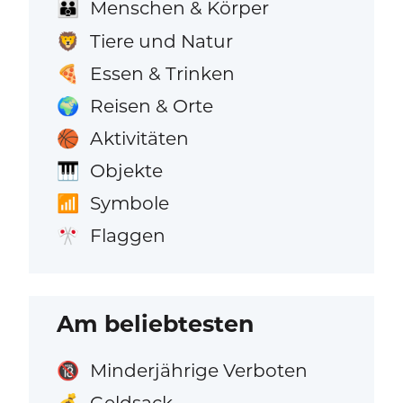
Menschen & Körper
👪
Tiere und Natur
🦁
Essen & Trinken
🍕
Reisen & Orte
🌍
Aktivitäten
🏀
Objekte
🎹
Symbole
📶
Flaggen
🎌
Am beliebtesten
Minderjährige Verboten
🔞
Geldsack
💰