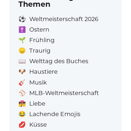
Themen
Weltmeisterschaft 2026
⚽
Ostern
✝️
Frühling
🌱
Traurig
😞
Welttag des Buches
📖
Haustiere
🐶
Musik
🎸
MLB-Weltmeisterschaft
⚾
Liebe
👩‍❤️‍💋‍👨
Lachende Emojis
😂
Küsse
💋