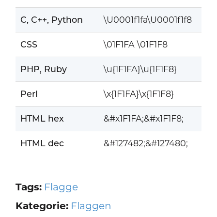
C, C++, Python
\U0001f1fa\U0001f1f8
CSS
\01F1FA \01F1F8
PHP, Ruby
\u{1F1FA}\u{1F1F8}
Perl
\x{1F1FA}\x{1F1F8}
HTML hex
&#x1F1FA;&#x1F1F8;
HTML dec
&#127482;&#127480;
Tags:
Flagge
Kategorie:
Flaggen