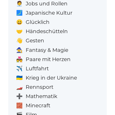
Jobs und Rollen
🧑‍💼
Japanische Kultur
🗾
Glücklich
😄
Händeschütteln
🤝
Gesten
👋
Fantasy & Magie
🧙
Paare mit Herzen
💑
Luftfahrt
✈️
Krieg in der Ukraine
🇺🇦
Rennsport
🏎️
Mathematik
➕
Minecraft
🧱
Film
🎬