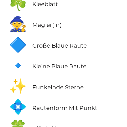
☘️
Kleeblatt
🧙
Magier(In)
🔷
Große Blaue Raute
🔹
Kleine Blaue Raute
✨
Funkelnde Sterne
💠
Rautenform Mit Punkt