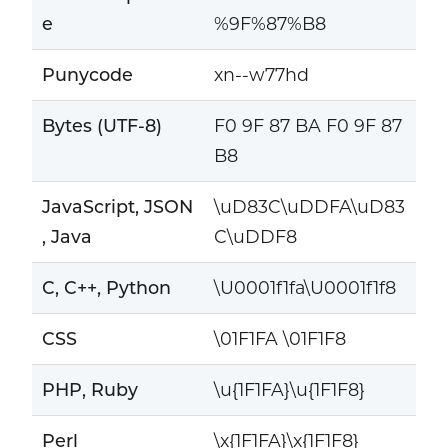
e
%9F%87%B8
Punycode
xn--w77hd
Bytes (UTF-8)
F0 9F 87 BA F0 9F 87
B8
JavaScript, JSON
\uD83C\uDDFA\uD83
, Java
C\uDDF8
C, C++, Python
\U0001f1fa\U0001f1f8
CSS
\01F1FA \01F1F8
PHP, Ruby
\u{1F1FA}\u{1F1F8}
Perl
\x{1F1FA}\x{1F1F8}