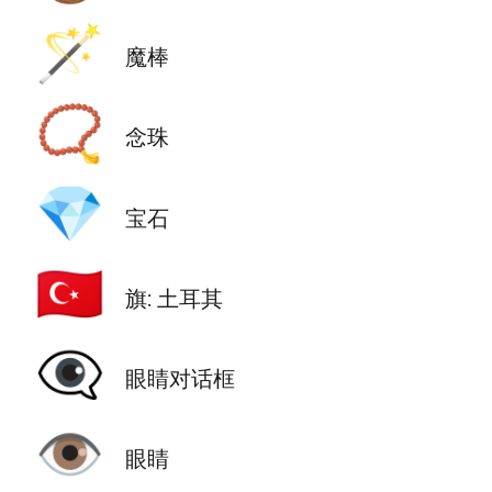
🪄
魔棒
📿
念珠
💎
宝石
🇹🇷
旗: 土耳其
👁️‍🗨️
眼睛对话框
👁️
眼睛