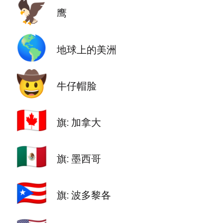
🦅
鹰
🌎
地球上的美洲
🤠
牛仔帽脸
🇨🇦
旗: 加拿大
🇲🇽
旗: 墨西哥
🇵🇷
旗: 波多黎各