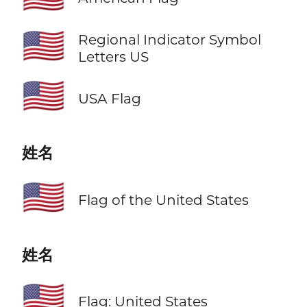
🇺🇸
Regional Indicator Symbol
Letters US
🇺🇸
USA Flag
姓名
🇺🇸
Flag of the United States
姓名
🇺🇸
Flag: United States