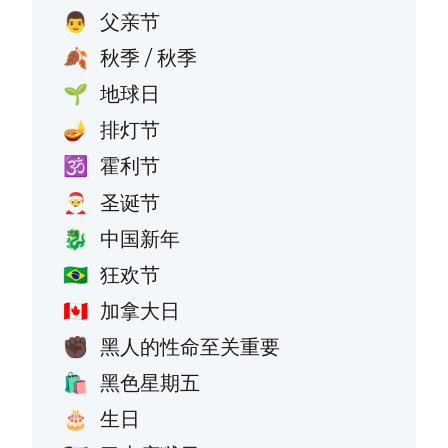
父亲节
👨
秋季 / 秋季
🍂
地球日
🌱
排灯节
🪔
霍利节
🕉️
圣诞节
🎅
中国新年
🐉
狂欢节
🇧🇷
加拿大日
🇨🇦
黑人的性命至关重要
✊🏿
黑色星期五
🛍️
生日
🎂