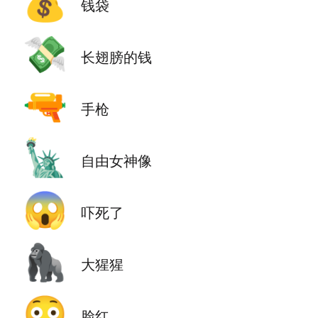
💰
钱袋
💸
长翅膀的钱
🔫
手枪
🗽
自由女神像
😱
吓死了
🦍
大猩猩
😳
脸红