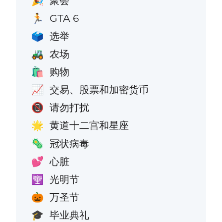
聚会
🎉
GTA 6
🏃
选举
🗳️
农场
🚜
购物
🛍️
交易、股票和加密货币
📈
请勿打扰
📵
黄道十二宫和星座
🌟
冠状病毒
🦠
心脏
💕
光明节
🕎
万圣节
🎃
毕业典礼
🎓