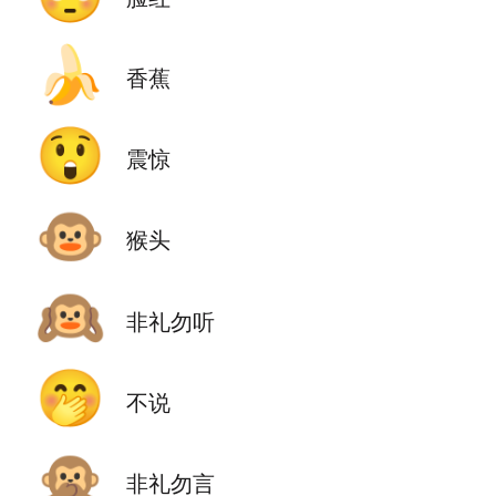
🍌
香蕉
😲
震惊
🐵
猴头
🙉
非礼勿听
🤭
不说
🙊
非礼勿言