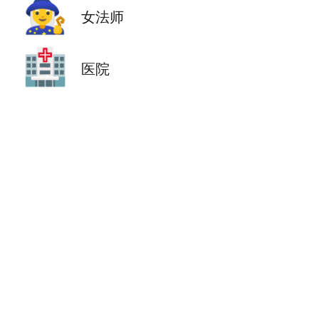
🧙‍♀️
女法师
🏥
医院