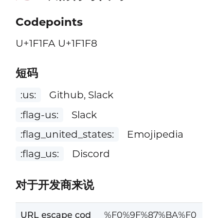
Codepoints
U+1F1FA U+1F1F8
短码
:us:
Github, Slack
:flag-us:
Slack
:flag_united_states:
Emojipedia
:flag_us:
Discord
对于开发商来说
URL escape cod
%F0%9F%87%BA%F0