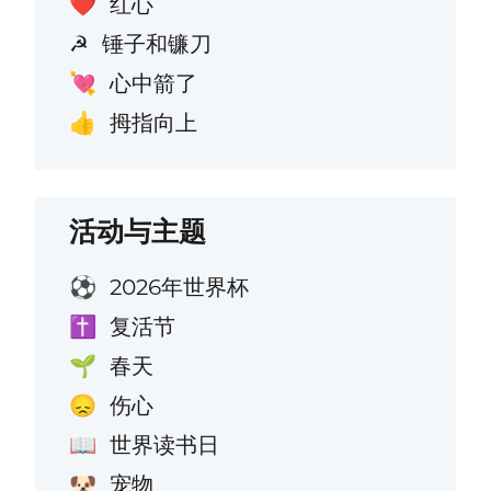
红心
❤️
锤子和镰刀
☭
心中箭了
💘
拇指向上
👍
活动与主题
2026年世界杯
⚽
复活节
✝️
春天
🌱
伤心
😞
世界读书日
📖
宠物
🐶