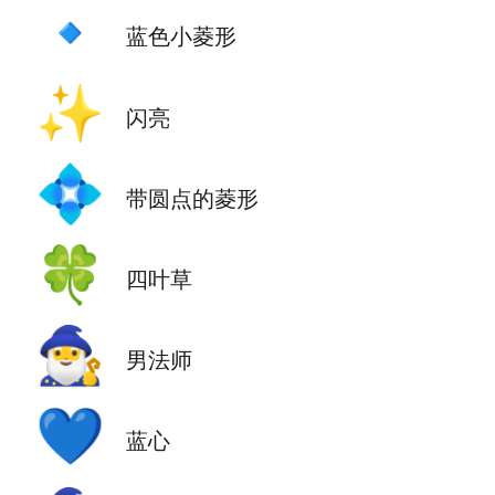
🔹
蓝色小菱形
✨
闪亮
💠
带圆点的菱形
🍀
四叶草
🧙‍♂️
男法师
💙
蓝心