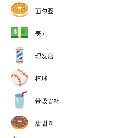
🥯
面包圈
💵
美元
💈
理发店
⚾
棒球
🥤
带吸管杯
🍩
甜甜圈