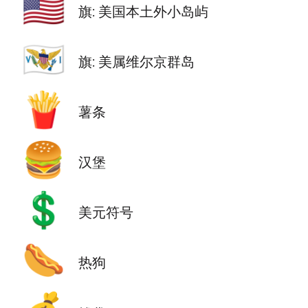
🇺🇲
旗: 美国本土外小岛屿
🇻🇮
旗: 美属维尔京群岛
🍟
薯条
🍔
汉堡
💲
美元符号
🌭
热狗