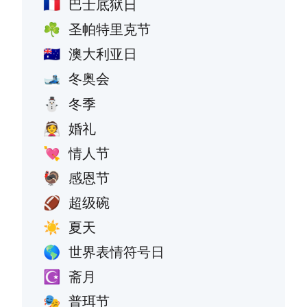
巴士底狱日
🇫🇷
圣帕特里克节
☘️
澳大利亚日
🇦🇺
冬奥会
🎿
冬季
⛄
婚礼
👰
情人节
💘
感恩节
🦃
超级碗
🏈
夏天
☀️
世界表情符号日
🌎
斋月
☪️
普珥节
🎭